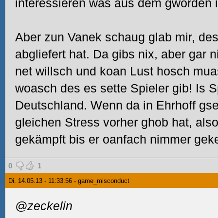
interessieren was aus dem gworden i
Aber zun Vanek schaug glab mir, des
abgliefert hat. Da gibs nix, aber ga
net willsch und koan Lust hosch mu
woasch des es sette Spieler gib! Is S
Deutschland. Wenn da in Ehrhoff gse
gleichen Stress vorher ghob hat, also
gekämpft bis er oanfach nimmer geke
0
1
Di. 14.05.13 - 11:33:56 - game_misconduct
@zeckelin