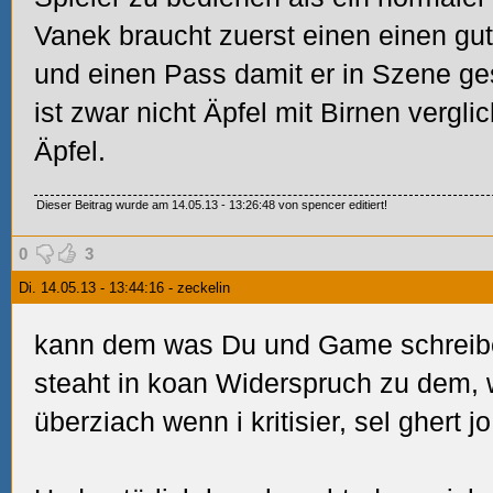
Vanek braucht zuerst einen einen gut
und einen Pass damit er in Szene ges
ist zwar nicht Äpfel mit Birnen vergl
Äpfel.
Dieser Beitrag wurde am 14.05.13 - 13:26:48 von spencer editiert!
0
3
Di. 14.05.13 - 13:44:16 - zeckelin
kann dem was Du und Game schreibe
steaht in koan Widerspruch zu dem, w
überziach wenn i kritisier, sel ghert j