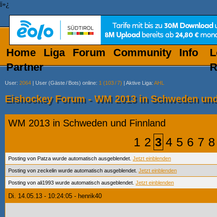
ï»¿
Home
Liga
Forum
Community
Info
L
Partner
R
User
:
2064
|
User (Gäste
/
Bots) online
:
1 (103
/
7)
|
Aktive Liga
:
AHL
Eishockey Forum - WM 2013 in Schweden und
WM 2013 in Schweden und Finnland
1
2
3
4
5
6
7
8
Posting von Patza wurde automatisch ausgeblendet.
Jetzt einblenden
Posting von zeckelin wurde automatisch ausgeblendet.
Jetzt einblenden
Posting von ali1993 wurde automatisch ausgeblendet.
Jetzt einblenden
Di. 14.05.13 - 10:24:05 - henrik40