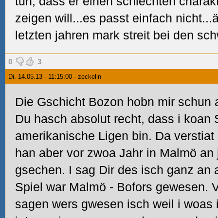
tun, dass er einen schlechten charak
zeigen will...es passt einfach nicht..
letzten jahren mark streit bei den sch
0
3
Di. 14.05.13 - 11:15:00 - zeckelin
Die Gschicht Bozon hobn mir schun au
Du hasch absolut recht, dass i koan S
amerikanische Ligen bin. Da verstiat
han aber vor zwoa Jahr in Malmö an 
gsechen. I sag Dir des isch ganz an 
Spiel war Malmö - Bofors gewesen. V
sagen wers gwesen isch weil i woas 