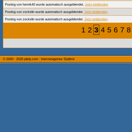
Posting von henrik40 wurde automatisch ausgeblendet.
Jetzt einblenden
Posting von zeckelin wurde automatisch ausgeblendet.
Jetzt einblenden
Posting von zeckelin wurde automatisch ausgeblendet.
Jetzt einblenden
1
2
3
4
5
6
7
8
© 2000 - 2026
piloly.com - Internetagentur Südtirol