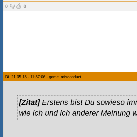
0
0
Di. 21.05.13 - 11:37:06 - game_misconduct
[Zitat]
Erstens bist Du sowieso i
wie ich und ich anderer Meinung w