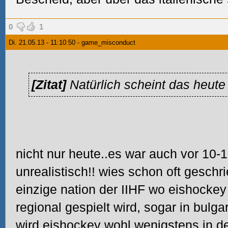
0
1
Di. 21.05.13 - 11:10:50 - game_misconduct
[Zitat]
Natürlich scheint das heute 
nicht nur heute..es war auch vor 10-
unrealistisch!! wies schon oft geschrie
einzige nation der IIHF wo eishocke
regional gespielt wird, sogar in bulga
wird eishockey wohl wenigstens in d