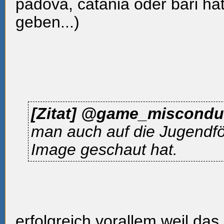
padova, catania oder bari hat
geben...)
[Zitat]
@game_miscondu
man auch auf die Jugendf
Image geschaut hat.
erfolgreich vorallem weil das 