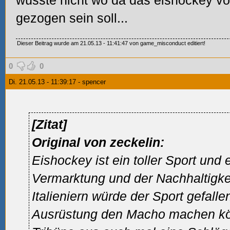
wüsste nicht wo da das eishockey von
gezogen sein soll...
Dieser Beitrag wurde am 21.05.13 - 11:41:47 von game_misconduct editiert!
0
0
Di. 21.05.13 - 11:39:17 - spencer
[Zitat]
Original von zeckelin:
Eishockey ist ein toller Sport und 
Vermarktung und der Nachhaltigke
Italieniern würde der Sport gefalle
Ausrüstung den Macho machen kö