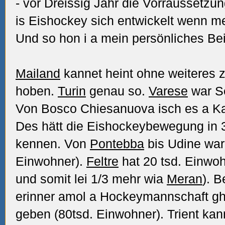
- vor Dreissig Jahr die Vorraussetz
is Eishockey sich entwickelt wenn men
Und so hon i a mein persönliches Be
Mailand
kannet heint ohne weiteres
hoben.
Turin
genau so.
Varese
war S
Von Bosco Chiesanuova isch es a Ka
Des hätt die Eishockeybewegung in 
kennen. Von
Pontebba
bis Udine war 
Einwohner).
Feltre
hat 20 tsd. Einwoh
und somit lei 1/3 mehr wia
Meran
). 
erinner amol a Hockeymannschaft gh
geben (80tsd. Einwohner). Trient ka