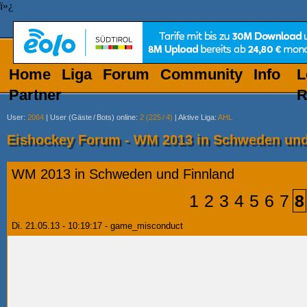
ï»¿
Home
Liga
Forum
Community
Info
L
Partner
R
User
:
2064
|
User (Gäste
/
Bots) online
:
2 (225
/
4)
|
Aktive Liga
:
AHL
Eishockey Forum - WM 2013 in Schweden und
WM 2013 in Schweden und Finnland
1
2
3
4
5
6
7
8
Di. 21.05.13 - 10:19:17 - game_misconduct