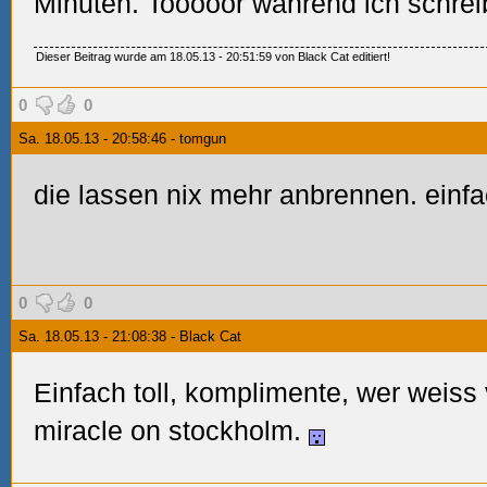
Minuten.
Tooooor wahrend ich schrei
Dieser Beitrag wurde am 18.05.13 - 20:51:59 von Black Cat editiert!
0
0
Sa. 18.05.13 - 20:58:46 - tomgun
die lassen nix mehr anbrennen. einfa
0
0
Sa. 18.05.13 - 21:08:38 - Black Cat
Einfach toll, komplimente,
wer weiss v
miracle on stockholm.