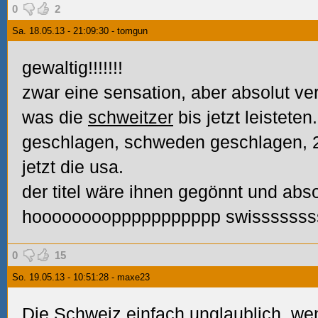
0
2
Sa. 18.05.13 - 21:09:30 - tomgun
gewaltig!!!!!!!
zwar eine sensation, aber absolut ver
was die
schweitzer
bis jetzt leisteten
geschlagen, schweden geschlagen, 2
jetzt die usa.
der titel wäre ihnen gegönnt und abso
hooooooooppppppppppp swissssss
0
15
So. 19.05.13 - 10:51:28 - maxe23
Die Schweiz einfach unglaublich, wen