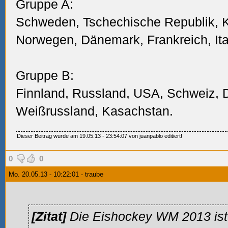
Gruppe A:
Schweden, Tschechische Republik, 
Norwegen, Dänemark, Frankreich, Ita
Gruppe B:
Finnland, Russland, USA, Schweiz, D
Weißrussland, Kasachstan.
Dieser Beitrag wurde am 19.05.13 - 23:54:07 von juanpablo editiert!
0
0
Mo. 20.05.13 - 10:22:01 - traube
[Zitat]
Die Eishockey WM 2013 ist 