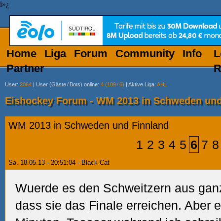
ï»¿
Home
Liga
Forum
Community
Info
L
Partner
R
User
:
2064
|
User (Gäste
/
Bots) online
:
4 (189
/
6)
|
Aktive Liga
:
AHL
Eishockey Forum - WM 2013 in Schweden und
WM 2013 in Schweden und Finnland
1
2
3
4
5
6
7
8
Sa. 18.05.13 - 20:51:04 - Black Cat
Wuerde es den Schweitzern aus ga
dass sie das Finale erreichen. Aber 