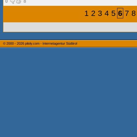
0
8
1
2
3
4
5
6
7
8
© 2000 - 2026
piloly.com - Internetagentur Südtirol