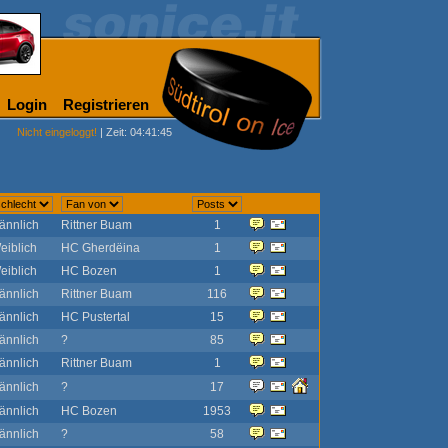
Login
Registrieren
Nicht eingeloggt!
| Zeit: 04:41:45
ännlich
Rittner Buam
1
eiblich
HC Gherdëina
1
eiblich
HC Bozen
1
ännlich
Rittner Buam
116
ännlich
HC Pustertal
15
ännlich
?
85
ännlich
Rittner Buam
1
ännlich
?
17
ännlich
HC Bozen
1953
ännlich
?
58