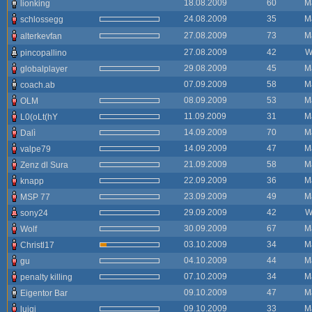
18.08.2009
60
M
lionking
24.08.2009
35
M
schlossegg
27.08.2009
73
M
alterkevfan
27.08.2009
42
W
pincopallino
29.08.2009
45
M
globalplayer
07.09.2009
58
M
coach.ab
08.09.2009
53
M
OLM
11.09.2009
31
M
L0(oLt(hY
14.09.2009
70
M
Dalì
14.09.2009
47
M
valpe79
21.09.2009
58
M
Zenz dl Sura
22.09.2009
36
M
knapp
23.09.2009
49
M
MSP 77
29.09.2009
42
W
sony24
30.09.2009
67
M
Wolf
03.10.2009
34
M
Christl17
04.10.2009
44
M
gu
07.10.2009
34
M
penalty killing
09.10.2009
47
M
Eigentor Bar
09.10.2009
33
M
luigi