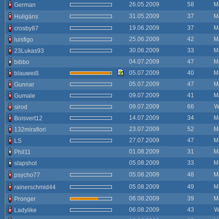
26.05.2009
58
M
German
31.05.2009
37
M
Huligäns
19.06.2009
37
M
crosby87
25.06.2009
42
M
luisfigo
30.06.2009
33
M
23Lukas93
04.07.2009
47
M
bibbo
05.07.2009
40
M
blauweiß
05.07.2009
47
M
Gunnar
09.07.2009
41
M
Gumale
09.07.2009
66
W
sirod
14.07.2009
34
M
Boisvert12
23.07.2009
52
M
132mirafiori
27.07.2009
47
M
LS
01.08.2009
31
M
Phil11
05.08.2009
33
M
slapshot
05.08.2009
48
M
psycho77
05.08.2009
49
M
rainerschmid44
06.08.2009
39
M
Pronger
06.08.2009
43
W
Ladylike