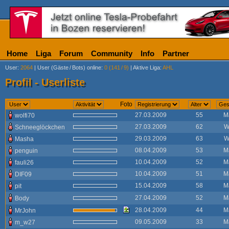
Home
Liga
Forum
Community
Info
Partner
User
:
2064
|
User (Gäste
/
Bots) online
:
0 (141
/
9)
|
Aktive Liga
:
AHL
Profil - Userliste
Foto
27.03.2009
55
M
wolfi70
27.03.2009
62
W
Schneeglöckchen
29.03.2009
63
W
Masha
08.04.2009
53
M
penguin
10.04.2009
52
M
fauli26
10.04.2009
51
M
DIF09
15.04.2009
58
M
pit
27.04.2009
52
M
Body
28.04.2009
44
M
MrJohn
09.05.2009
33
M
m_w27