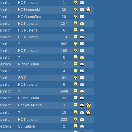
ännlich
HC Pustertal
1
ännlich
HC Neumarkt
30
ännlich
HC Gherdëina
20
ännlich
HC Pustertal
157
ännlich
HC Pustertal
6
ännlich
HC Pustertal
110
ännlich
?
992
ännlich
HC Pustertal
168
ännlich
?
6
eiblich
Rittner Buam
7
ännlich
?
4
ännlich
SG Cortina
64
ännlich
HC Pustertal
6
ännlich
?
6668
ännlich
Rittner Buam
22
ännlich
Hockey Milano
3
ännlich
?
10
ännlich
HC Pustertal
233
eiblich
SV Kaltern
2