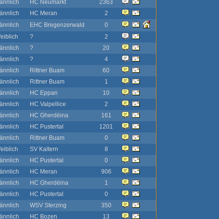
ännlich
HC Neumarkt
2363
ännlich
HC Meran
2
ännlich
EHC Bregenzerwald
0
eiblich
?
2
ännlich
?
20
ännlich
?
4
ännlich
Rittner Buam
60
ännlich
Rittner Buam
1
ännlich
HC Eppan
10
ännlich
HC Valpellice
2
ännlich
HC Gherdëina
161
ännlich
HC Pustertal
1201
ännlich
Rittner Buam
0
eiblich
SV Kaltern
8
ännlich
HC Pustertal
0
ännlich
HC Meran
906
ännlich
HC Gherdëina
1
ännlich
HC Pustertal
0
ännlich
WSV Sterzing
350
ännlich
HC Bozen
13