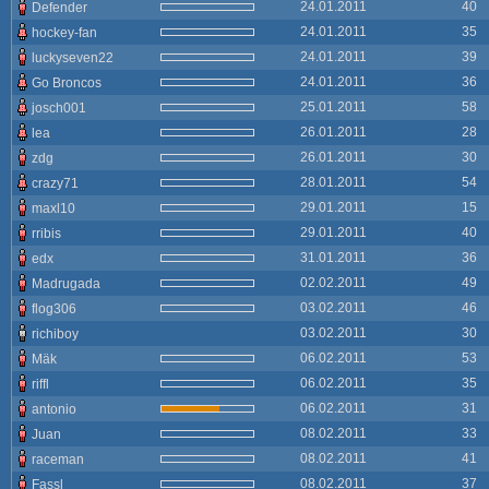
24.01.2011
40
Defender
24.01.2011
35
hockey-fan
24.01.2011
39
luckyseven22
24.01.2011
36
Go Broncos
25.01.2011
58
josch001
26.01.2011
28
lea
26.01.2011
30
zdg
28.01.2011
54
crazy71
29.01.2011
15
maxl10
29.01.2011
40
rribis
31.01.2011
36
edx
02.02.2011
49
Madrugada
03.02.2011
46
flog306
03.02.2011
30
richiboy
06.02.2011
53
Mäk
06.02.2011
35
riffl
06.02.2011
31
antonio
08.02.2011
33
Juan
08.02.2011
41
raceman
08.02.2011
37
Fassl