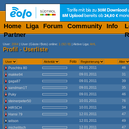
Home
Liga
Forum
Community
Info
L
Partner
R
User
:
2064
|
User (Gäste
/
Bots) online
:
1 (92
/
8)
|
Aktive Liga
:
AHL
Profil - Userliste
Foto
09.01.2011
46
Puschtra 80
09.01.2011
31
makke94
09.01.2011
39
gaga87
09.01.2011
35
sandman1T
09.01.2011
46
Puky
10.01.2011
76
steinerpeter50
10.01.2011
34
HIRSCH
12.01.2011
47
Hansi 79
12.01.2011
49
wilson
12.01.2011
47
michelitsch