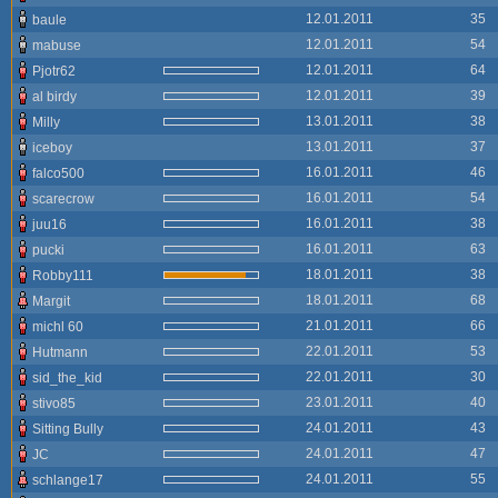
12.01.2011
35
baule
12.01.2011
54
mabuse
12.01.2011
64
Pjotr62
12.01.2011
39
al birdy
13.01.2011
38
Milly
13.01.2011
37
iceboy
16.01.2011
46
falco500
16.01.2011
54
scarecrow
16.01.2011
38
juu16
16.01.2011
63
pucki
18.01.2011
38
Robby111
18.01.2011
68
Margit
21.01.2011
66
michl 60
22.01.2011
53
Hutmann
22.01.2011
30
sid_the_kid
23.01.2011
40
stivo85
24.01.2011
43
Sitting Bully
24.01.2011
47
JC
24.01.2011
55
schlange17