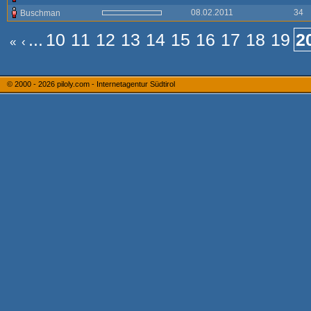
08.02.2011
34
Buschman
...
10
11
12
13
14
15
16
17
18
19
2
«
‹
© 2000 - 2026
piloly.com - Internetagentur Südtirol