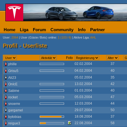
Home
Liga
Forum
Community
Info
Partner
User
:
2064
|
User (Gäste
/
Bots) online
:
1 (103
/
6)
|
Aktive Liga
:
AHL
Profil - Userliste
Foto
02.02.2004
37
phille
04.02.2004
40
Grisu5
05.02.2004
35
Ali23
13.02.2004
42
OnIcE
01.03.2004
40
Sabine
05.03.2004
47
rocket
12.03.2004
44
snoerre
29.07.2004
50
gargamel
18.08.2004
37
bytobias
22.08.2004
58
reigue3