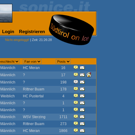
Login
Registrieren
Nicht eingeloggt!
| Zeit: 21:26:28
Männlich
HC Meran
16
Männlich
?
17
Männlich
?
198
Männlich
Rittner Buam
178
Weiblich
HC Pustertal
4
Männlich
?
1
Männlich
?
1
Männlich
WSV Sterzing
1711
Männlich
Rittner Buam
273
Männlich
HC Meran
1866