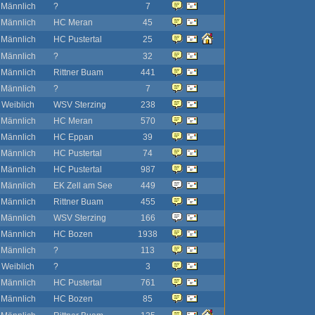
Männlich
?
7
Männlich
HC Meran
45
Männlich
HC Pustertal
25
Männlich
?
32
Männlich
Rittner Buam
441
Männlich
?
7
Weiblich
WSV Sterzing
238
Männlich
HC Meran
570
Männlich
HC Eppan
39
Männlich
HC Pustertal
74
Männlich
HC Pustertal
987
Männlich
EK Zell am See
449
Männlich
Rittner Buam
455
Männlich
WSV Sterzing
166
Männlich
HC Bozen
1938
Männlich
?
113
Weiblich
?
3
Männlich
HC Pustertal
761
Männlich
HC Bozen
85