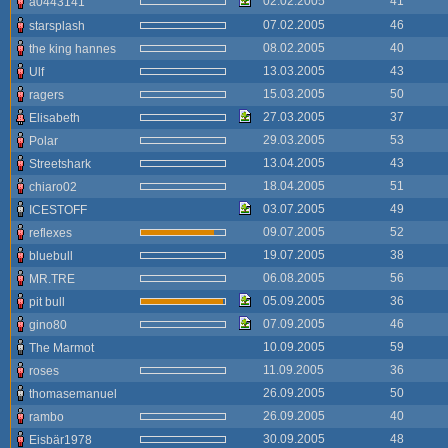
02.02.2005
41
a0443141
07.02.2005
46
starsplash
08.02.2005
40
the king hannes
13.03.2005
43
Ulf
15.03.2005
50
ragers
27.03.2005
37
Elisabeth
29.03.2005
53
Polar
13.04.2005
43
Streetshark
18.04.2005
51
chiaro02
03.07.2005
49
ICESTOFF
09.07.2005
52
reflexes
19.07.2005
38
bluebull
06.08.2005
56
MR.TRE
05.09.2005
36
pit bull
07.09.2005
46
gino80
10.09.2005
59
The Marmot
11.09.2005
36
roses
26.09.2005
50
thomasemanuel
26.09.2005
40
rambo
30.09.2005
48
Eisbär1978