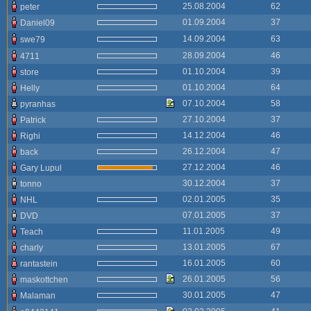
25.08.2004
62
peter
01.09.2004
37
Daniel09
14.09.2004
63
swe79
28.09.2004
46
4711
01.10.2004
39
store
01.10.2004
64
Helly
07.10.2004
58
pyranhas
27.10.2004
37
Patrick
14.12.2004
46
Righi
26.12.2004
47
back
27.12.2004
46
Gary Lupul
30.12.2004
37
tonno
02.01.2005
35
NHL
07.01.2005
37
DVD
11.01.2005
49
Teach
13.01.2005
67
charly
16.01.2005
60
rantastein
26.01.2005
56
maskottchen
30.01.2005
47
Malaman