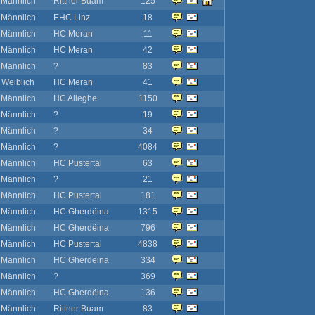
Männlich
Rittner Buam
125
Männlich
EHC Linz
18
Männlich
HC Meran
11
Männlich
HC Meran
42
Männlich
?
83
Weiblich
HC Meran
41
Männlich
HC Alleghe
1150
Männlich
?
19
Männlich
?
34
Männlich
?
4084
Männlich
HC Pustertal
63
Männlich
?
21
Männlich
HC Pustertal
181
Männlich
HC Gherdëina
1315
Männlich
HC Gherdëina
796
Männlich
HC Pustertal
4838
Männlich
HC Gherdëina
334
Männlich
?
369
Männlich
HC Gherdëina
136
Männlich
Rittner Buam
83