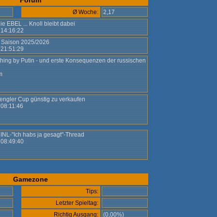
Forum
Ø Woche:
2,17
ie EBEL ... Knoll bleibt dabei
- 14:16:22
 Saison 2025/2026
- 21:51:29
hing by Putin - und erste Konsequenzen der russischen
m
engler Cup günstig zu verkaufen
 08:11:46
INL-"Ich habs ja gesagt"-Thread
 08:49:40
Gamezone
Tips:
Letzter Spieltag:
Richtig Ausgang:
(0,00%)