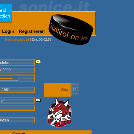
Login
Registrieren
Nicht eingeloggt!
| Zeit: 05:02:58
rJohn
04.2009
1.1981
Alter:
44
nym
Bozen