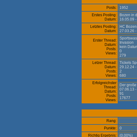
Posts:
1952
Erstes Posting:
Bozen in d
Datum:
16.05.09 
Letztes Posting:
HC Bozen
Datum:
27.03.26 
Sportswas
Erster Thread:
Invasion
Datum:
kein Datu
Posts:
0
Views:
279
Letzer Thread:
Tickets Sp
Datum:
29.12.24 -
Posts:
2
Views:
680
Erfolgreichster
Der große 
Thread:
07.06.13 -
Datum:
91
Posts:
17677
Views:
Rang:
Punkte:
0
Richtig Ergebnis:
(0,00%)