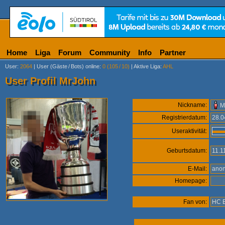
Home
Liga
Forum
Community
Info
Partner
User
:
2064
|
User (Gäste
/
Bots) online
:
0 (105
/
10)
|
Aktive Liga
:
AHL
User Profil MrJohn
Nickname:
M
Registrierdatum:
28.
Useraktivität:
Geburtsdatum:
11.1
E-Mail:
ano
Homepage:
Fan von:
HC 