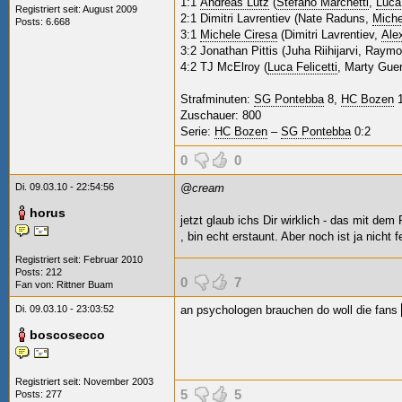
1:1
Andreas Lutz
(
Stefano Marchetti
,
Luca
Registriert seit: August 2009
2:1 Dimitri Lavrentiev (Nate Raduns,
Miche
Posts: 6.668
3:1
Michele Ciresa
(Dimitri Lavrentiev,
Ale
3:2 Jonathan Pittis (Juha Riihijarvi, Raym
4:2 TJ McElroy (
Luca Felicetti
, Marty Guer
Strafminuten:
SG Pontebba
8,
HC Bozen
1
Zuschauer: 800
Serie:
HC Bozen
–
SG Pontebba
0:2
0
0
Di. 09.03.10 - 22:54:56
@cream
horus
jetzt glaub ichs Dir wirklich - das mit de
, bin echt erstaunt. Aber noch ist ja nicht f
Registriert seit: Februar 2010
Posts: 212
0
7
Fan von:
Rittner Buam
Di. 09.03.10 - 23:03:52
an psychologen brauchen do woll die fans
boscosecco
Registriert seit: November 2003
5
5
Posts: 277