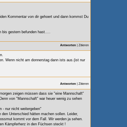
heiden Kommentar von dir gehoert und dann kommst Du
h bis gestern befunden hast.....
Antworten
|
Zitieren
n.
n. Wenn nicht am donnerstag dann ists aus.(ist nur
Antworten
|
Zitieren
e morgen zeigen müssen dass sie "eine Mannschaft"
e. Denn von "Mannschaft" war heuer wenig zu sehen
 - nur nicht weitergeben"
ie den Unterschied hätten machen sollen. Leider,
Grossmut kommt vor dem Fall. Wir werden ja sehen.
hen Kämpferherz in den Füchsen steckt
!