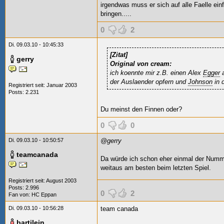
irgendwas muss er sich auf alle Faelle ein
bringen.....
0
2
Di. 09.03.10 - 10:45:33
[Zitat]
gerry
Original von cream:
ich koennte mir z.B. einen Alex
Egger
a
der Auslaender opfern und
Johnson
in 
Registriert seit: Januar 2003
Posts: 2.231
Du meinst den Finnen oder?
0
0
Di. 09.03.10 - 10:50:57
@gerry
teamcanada
Da würde ich schon eher einmal der Numme
weitaus am besten beim letzten Spiel.
Registriert seit: August 2003
Posts: 2.996
0
2
Fan von:
HC Eppan
Di. 09.03.10 - 10:56:28
team canada
bartilein