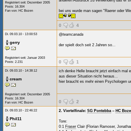
anderen Ausdruck zu verwenden) das er sic
Registriert seit: Dezember 2005
Posts: 16.304
bei uns wurde man sagen "Raerer oder Wei
Fan von:
HC Bozen
0
4
Di. 09.03.10 - 13:00:53
@teamcanada
gerry
der spielt doch seit 2 Jahren so...
Registriert seit: Januar 2003
0
1
Posts: 2.231
Di. 09.03.10 - 14:38:12
ich denke Helle braucht jetzt einfach mal
aus dieser Situation nicht heraus...
cream
hier braucht es mehr einen Psychologen und
Registriert seit: Dezember 2005
Posts: 16.304
0
2
Fan von:
HC Bozen
Di. 09.03.10 - 22:46:22
2. Viertelfinale:
SG Pontebba
–
HC Boz
Phil11
Tore:
0:1
Fraser
Clair (Florian Ramoser, Jonatha