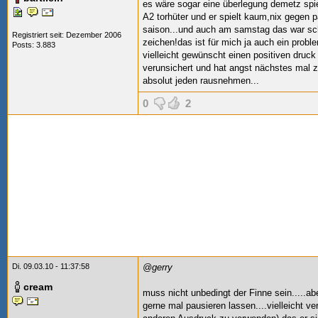
es wäre sogar eine überlegung demetz spi
A2 torhüter und er spielt kaum,nix gegen p
saison...und auch am samstag das war sch
Registriert seit: Dezember 2006
zeichen!das ist für mich ja auch ein prob
Posts: 3.883
vielleicht gewünscht einen positiven druck
verunsichert und hat angst nächstes mal zu
absolut jeden rausnehmen...
0
2
Di. 09.03.10 - 11:37:58
@gerry
cream
muss nicht unbedingt der Finne sein.....a
gerne mal pausieren lassen....vielleicht 