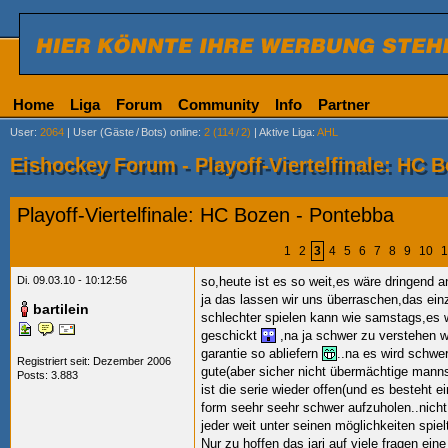
Home
Liga
Forum
Community
Info
Partner
User
:
2064
|
User (Gäste
/
Bots) online
:
2 (114
/
2)
|
Aktive Liga
:
AHL
Eishockey Forum - Playoff-Viertelfinale: HC 
Playoff-Viertelfinale: HC Bozen - Pontebba
1
2
3
4
5
6
7
8
9
10
1
Di. 09.03.10 - 10:12:56
so,heute ist es so weit,es wäre dringend a
ja das lassen wir uns überraschen,das ei
bartilein
schlechter spielen kann wie samstags,es w
geschickt
,na ja schwer zu verstehen 
garantie so abliefern
..na es wird schwe
Registriert seit: Dezember 2006
gute(aber sicher nicht übermächtige mannsc
Posts: 3.883
ist die serie wieder offen(und es besteht 
form seehr seehr schwer aufzuholen..nicht
jeder weit unter seinen möglichkeiten spielt
Nur zu hoffen das jari auf viele fragen eine