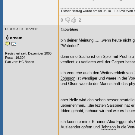
Dieser Beitrag wurde am 09.03.10 - 10:22:09 von bar
0
2
Di. 09.03.10 - 10:29:16
@bartilein
cream
bin deiner Meinung.......wenn heute nicht 
"Waterloo"...
Registriert seit: Dezember 2005
denn eine Sache ist ein Spiel mit Pech zu 
Posts: 16.304
verdient zu verlieren weil der Gegner besse
Fan von:
HC Bozen
ich verstehe auch den Weiterverbleib von
Johnson
ist wendiger und waere in der Vo
und Olson wuerde der Mannschaft das physi
aber Helle wird das schon besser beurtei
uebernehmen....die lezten Saisonen hat e
Idden gehabt, schaun wir mal wie es heuer i
ich koennte mir z.B. einen Alex
Egger
als 
Auslaender opfern und
Johnson
in die Vert