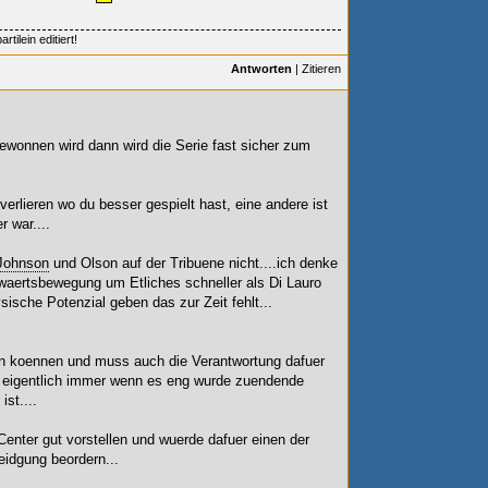
tilein editiert!
Antworten
|
Zitieren
gewonnen wird dann wird die Serie fast sicher zum
verlieren wo du besser gespielt hast, eine andere ist
r war....
Johnson
und Olson auf der Tribuene nicht....ich denke
rwaertsbewegung um Etliches schneller als Di Lauro
sche Potenzial geben das zur Zeit fehlt...
len koennen und muss auch die Verantwortung dafuer
r eigentlich immer wenn es eng wurde zuendende
st....
Center gut vorstellen und wuerde dafuer einen der
eidgung beordern...