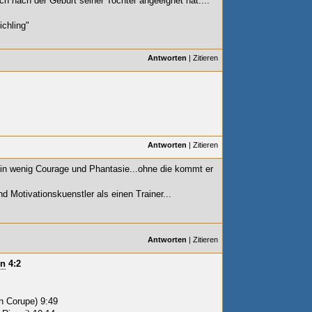
h nach der Geburt seiner Tochter angeeignet hat....
chling"
Antworten
|
Zitieren
Antworten
|
Zitieren
 ein wenig Courage und Phantasie...ohne die kommt er
 Motivationskuenstler als einen Trainer...
Antworten
|
Zitieren
en
4:2
n Corupe) 9:49