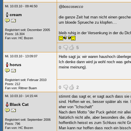
Mi. 10.03.10 - 09:46:50
@boscosecco
cream
die ganze Zeit hat man nicht einen gesc
um bloede Sprueche zu klopfen....
Registriert seit: Dezember 2005
bleib ruhig in der Versenkung in der du Dic
Posts: 16.304
Fan von:
HC Bozen
0
5
Mi. 10.03.10 - 13:09:07
Helle sagt ja: wir waren haushoch überlege
Ich denke dann wird ja wohl noch was gehe
horus
meine meinung).
Registriert seit: Februar 2010
Posts: 212
0
2
Fan von:
Rittner Buam
Mi. 10.03.10 - 14:15:44
stimmt das sagt er, er sagt auch dass si
sind. Hoffen wir es, besser später als ni
Black Cat
eher von "Ichschaft"
Nach dem Motto "der Puck gehört mir allein
Natürlich nicht alle, aber besonders die, d
Registriert seit: September 2006
hoffentlich heisst es zum Schluss nicht 
Posts: 796
Man kann nur hoffen dass noch ein bissc
Fan von:
HC Bozen