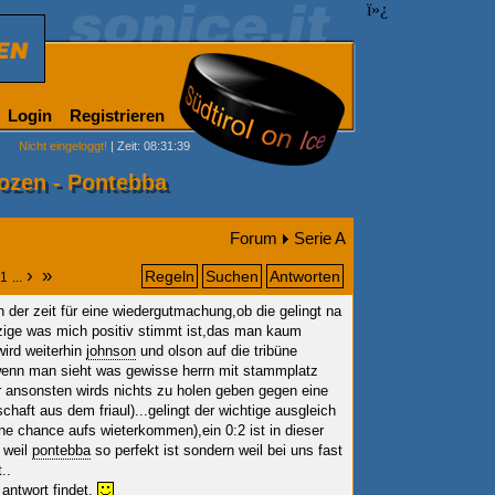
ï»¿
Login
Registrieren
Nicht eingeloggt!
| Zeit: 08:31:39
Bozen - Pontebba
Forum
Serie A
›
»
Regeln
Suchen
Antworten
1
...
n der zeit für eine wiedergutmachung,ob die gelingt na
nzige was mich positiv stimmt ist,das man kaum
ird weiterhin
johnson
und olson auf die tribüne
wenn man sieht was gewisse herrn mit stammplatz
r ansonsten wirds nichts zu holen geben gegen eine
haft aus dem friaul)...gelingt der wichtige ausgleich
eine chance aufs wieterkommen),ein 0:2 ist in dieser
 weil
pontebba
so perfekt ist sondern weil bei uns fast
..
 antwort findet.