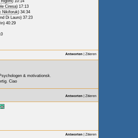
 Rigoni
) 10:14
le Ciresa
) 17:13
x Nikiforuk
) 34:34
ond Di Lauro) 37:23
in) 40:29
0
Antworten
|
Zitieren
m Psychologen & motivationsk.
ertig. Ciao
Antworten
|
Zitieren
Antworten
|
Zitieren