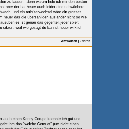
elen zu lassen...denn warum hole ich mir den besten
asi aber der hat heuer auch leider eine schwächere
wach..und ein torhüterwechsel wäre ein grosses
lem heuer das die überzähligen ausländer
nicht so wie
 ausüben,es ist genau das gegenteil,jeder spielt
 sitzen..weil wie gesagt du kannst heuer wirklich
Antworten
|
Zitieren
ber auch einen Kenny Corupe koennte ich gut und
vergeht ihm das "weiche Gemuet" (um nicht einen