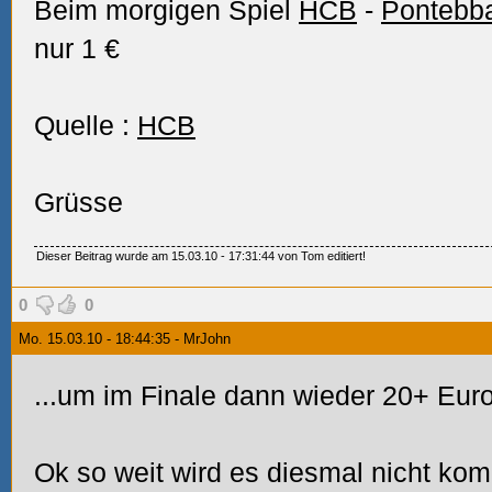
Beim morgigen Spiel
HCB
-
Pontebb
nur 1 €
Quelle :
HCB
Grüsse
Dieser Beitrag wurde am 15.03.10 - 17:31:44 von Tom editiert!
0
0
Mo. 15.03.10 - 18:44:35 - MrJohn
...um im Finale dann wieder 20+ Euro
Ok so weit wird es diesmal nicht kom