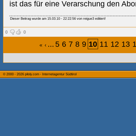
ist das für eine Verarschung den A
Dieser Beitrag wurde am 15.03.10 - 22:22:56 von reigue3 editiert!
0
0
...
5
6
7
8
9
10
11
12
13
«
‹
© 2000 - 2026
piloly.com - Internetagentur Südtirol