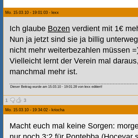
Mo. 15.03.10 - 19:01:03 - lexx
Ich glaube
Bozen
verdient mit 1€ meh
Nun ja jetzt sind sie ja billig unterw
nicht mehr weiterbezahlen müssen =
Vielleicht lernt der Verein mal darau
manchmal mehr ist.
Dieser Beitrag wurde am 15.03.10 - 19:01:28 von lexx editiert!
1
3
Mo. 15.03.10 - 19:34:02 - kriocha
Macht euch mal keine Sorgen: morge
nur noch 3:2 für
Pontebba
(Hocevar s