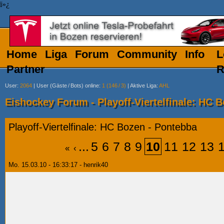
ï»¿
Home
Liga
Forum
Community
Info
L
Partner
R
User
:
2064
|
User (Gäste
/
Bots) online
:
1 (146
/
3)
|
Aktive Liga
:
AHL
Eishockey Forum - Playoff-Viertelfinale: HC 
Playoff-Viertelfinale: HC Bozen - Pontebba
...
5
6
7
8
9
10
11
12
13
«
‹
Mo. 15.03.10 - 16:33:17 - henrik40