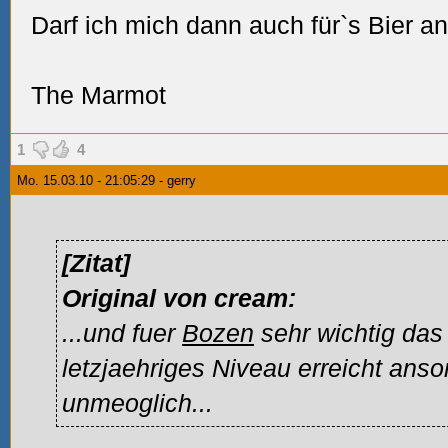
Darf ich mich dann auch für`s Bier a
The Marmot
1
4
Mo. 15.03.10 - 21:05:29 - gerry
[Zitat]
Original von cream:
...und fuer
Bozen
sehr wichtig das
letzjaehriges Niveau erreicht anson
unmeoglich...