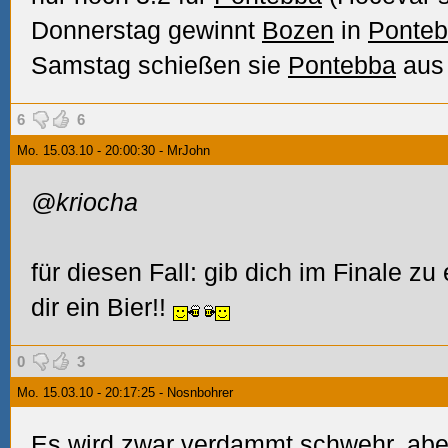
Donnerstag gewinnt
Bozen
in
Ponte
Samstag schießen sie
Pontebba
aus 
6
6
Mo. 15.03.10 - 20:00:30 - MrJohn
@kriocha
für diesen Fall: gib dich im Finale z
dir ein Bier!!
0
3
Mo. 15.03.10 - 20:17:25 - Nosnbohrer
Es wird zwar verdammt schwehr, abe