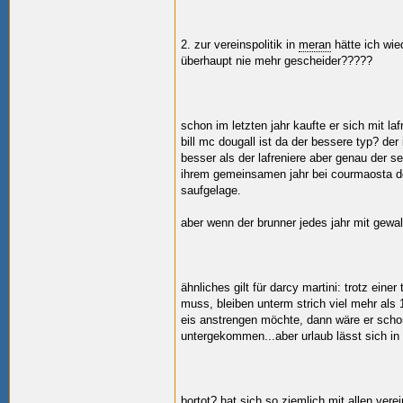
2. zur vereinspolitik in
meran
hätte ich wie
überhaupt nie mehr gescheider?????
schon im letzten jahr kaufte er sich mit laf
bill mc dougall ist da der bessere typ? der 
besser als der lafreniere aber genau der se
ihrem gemeinsamen jahr bei courmaosta de
saufgelage.
aber wenn der brunner jedes jahr mit gewalt 
ähnliches gilt für darcy martini: trotz ei
muss, bleiben unterm strich viel mehr als 
eis anstrengen möchte, dann wäre er schon
untergekommen...aber urlaub lässt sich in 
bortot? hat sich so ziemlich mit allen verei