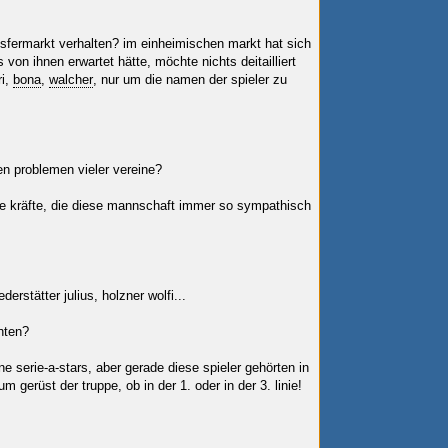
sfermarkt verhalten? im einheimischen markt hat sich
 von ihnen erwartet hätte, möchte nichts deitailliert
ri,
bona
,
walcher
, nur um die namen der spieler zu
n problemen vieler vereine?
e kräfte, die diese mannschaft immer so sympathisch
ederstätter julius, holzner wolfi...
chten?
ine serie-a-stars, aber gerade diese spieler gehörten in
m gerüst der truppe, ob in der 1. oder in der 3. linie!