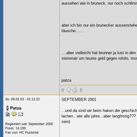
aussehen wie in bruneck, nur noch schlimm
aber ich bin nur ein brunecker aussenste
täusche.......
....aber vielleicht hat brunner ja lust in d
steinmair um teures geld gegen rotolo, mos
patza
0
0
So. 09.02.03 - 01:12:22
SEPTEMBER 2001
Patza
...und da sind wir beim haken der geschich
lachen...wie alle jahre...aber langfristig?
sein)
Registriert seit: September 2000
Posts: 14.199
Fan von:
HC Pustertal