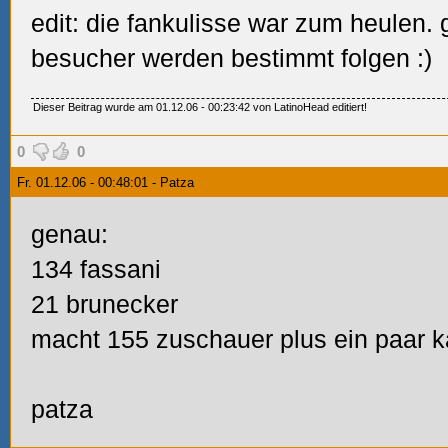
edit: die fankulisse war zum heulen.
besucher werden bestimmt folgen :)
Dieser Beitrag wurde am 01.12.06 - 00:23:42 von LatinoHead editiert!
0
0
Fr. 01.12.06 - 00:48:01 - Patza
genau:
134 fassani
21 brunecker
macht 155 zuschauer plus ein paar ka
patza