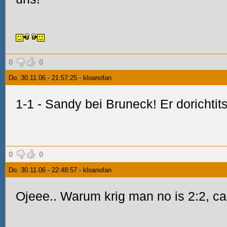
0
0
Do. 30.11.06 - 21:57:25 - kloanofan
1-1 - Sandy bei Bruneck! Er dorichti
0
0
Do. 30.11.06 - 22:48:57 - kloanofan
Ojeee.. Warum krig man no is 2:2, ca