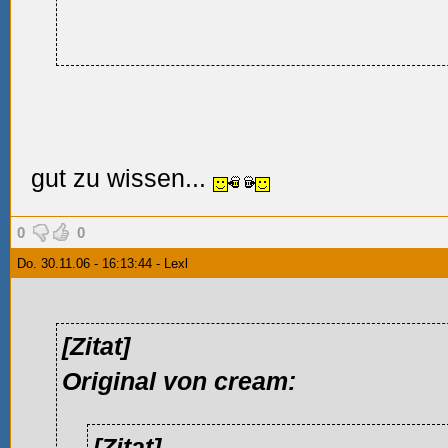
gut zu wissen...
0
0
Do. 30.11.06 - 16:13:44 - Lexl
[Zitat]
Original von cream:
[Zitat]