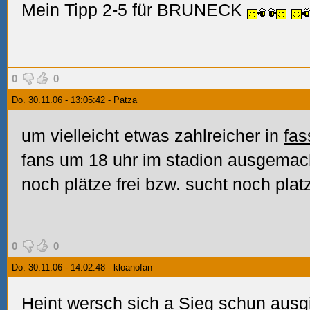
Mein Tipp 2-5 für BRUNECK
0
0
Do. 30.11.06 - 13:05:42 - Patza
um vielleicht etwas zahlreicher in
fas
fans um 18 uhr im stadion ausgemacht
noch plätze frei bzw. sucht noch platz.
0
0
Do. 30.11.06 - 14:02:48 - kloanofan
Heint wersch sich a Sieg schun ausg