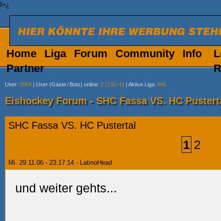
ï»¿
Home
Liga
Forum
Community
Info
L
Partner
R
User
:
2064
|
User (Gäste
/
Bots) online
:
2 (132
/
6)
|
Aktive Liga
:
AHL
Eishockey Forum - SHC Fassa VS. HC Pustert
SHC Fassa VS. HC Pustertal
1
2
Mi. 29.11.06 - 23:17:14 - LatinoHead
und weiter gehts...