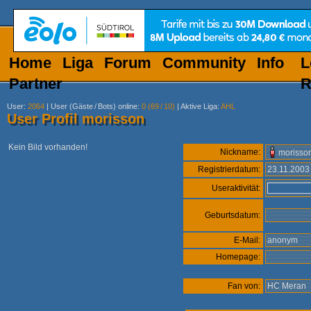
Home
Liga
Forum
Community
Info
L
Partner
R
User
:
2064
|
User (Gäste
/
Bots) online
:
0 (69
/
10)
|
Aktive Liga
:
AHL
User Profil morisson
Kein Bild vorhanden!
Nickname:
morisso
Registrierdatum:
23.11.200
Useraktivität:
Geburtsdatum:
E-Mail:
anonym
Homepage:
Fan von:
HC Meran