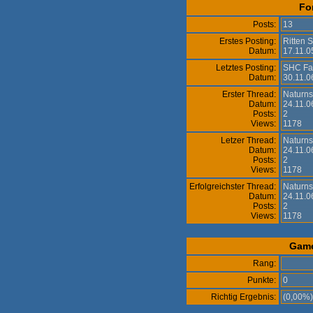
Fo
Posts:
13
Erstes Posting:
Ritten 
Datum:
17.11.0
Letztes Posting:
SHC Fas
Datum:
30.11.0
Erster Thread:
Naturns
Datum:
24.11.0
Posts:
2
Views:
1178
Letzer Thread:
Naturns
Datum:
24.11.0
Posts:
2
Views:
1178
Erfolgreichster Thread:
Naturns
Datum:
24.11.0
Posts:
2
Views:
1178
Gam
Rang:
Punkte:
0
Richtig Ergebnis:
(0,00%