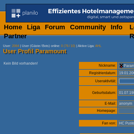
Home
Liga
Forum
Community
Info
L
Partner
R
User
:
2064
|
User (Gäste
/
Bots) online
:
0 (76
/
10)
|
Aktive Liga
:
AHL
User Profil Paramount
Kein Bild vorhanden!
Nickname:
Param
Registrierdatum:
19.01.2
Useraktivität:
Geburtsdatum:
01.07.1
E-Mail:
anonym
Homepage:
Fan von:
HC Puste