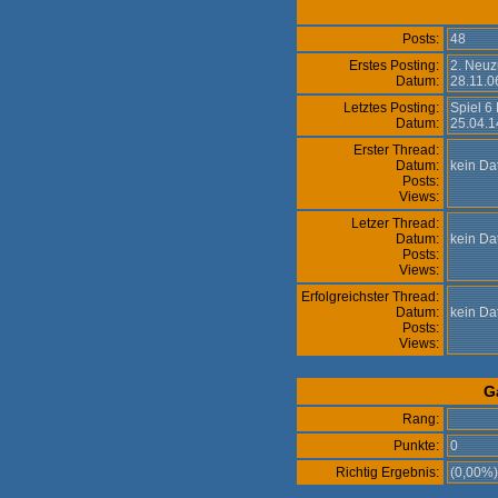
Posts:
48
Erstes Posting:
2. Neuz
Datum:
28.11.0
Letztes Posting:
Spiel 6 
Datum:
25.04.1
Erster Thread:
Datum:
kein D
Posts:
Views:
Letzer Thread:
Datum:
kein D
Posts:
Views:
Erfolgreichster Thread:
Datum:
kein D
Posts:
Views:
G
Rang:
Punkte:
0
Richtig Ergebnis:
(0,00%