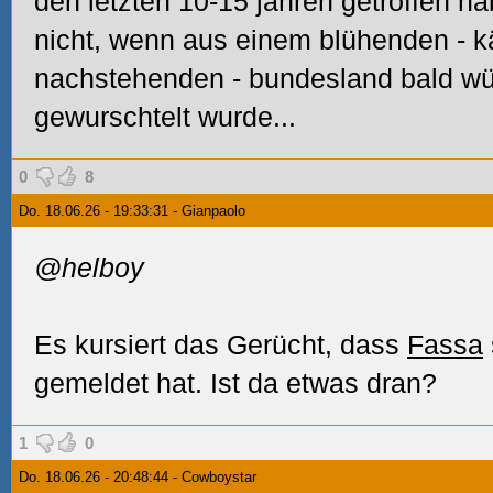
den letzten 10-15 jahren getroffen h
nicht, wenn aus einem blühenden - k
nachstehenden - bundesland bald wü
gewurschtelt wurde...
0
8
Do. 18.06.26 - 19:33:31 - Gianpaolo
@helboy
Es kursiert das Gerücht, dass
Fassa
gemeldet hat. Ist da etwas dran?
1
0
Do. 18.06.26 - 20:48:44 - Cowboystar