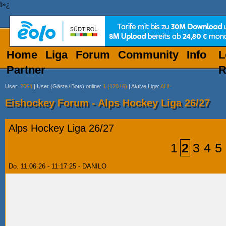
ï»¿
Home
Liga
Forum
Community
Info
L
Partner
R
User
:
2064
|
User (Gäste
/
Bots) online
:
1 (120
/
6)
|
Aktive Liga
:
AHL
Eishockey Forum - Alps Hockey Liga 26/27
Alps Hockey Liga 26/27
1
2
3
4
5
Do. 11.06.26 - 11:17:25 - DANILO