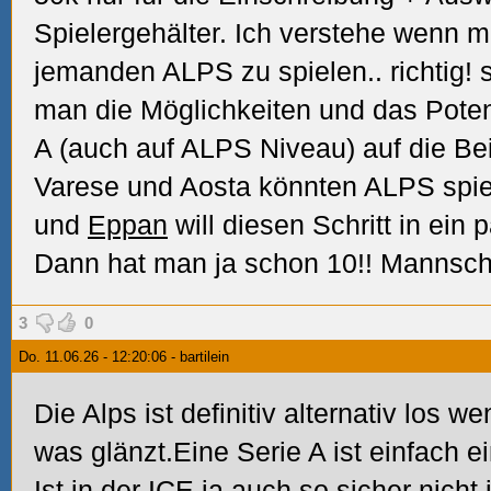
Spielergehälter. Ich verstehe wenn m
jemanden ALPS zu spielen.. richtig! s
man die Möglichkeiten und das Potenz
A (auch auf ALPS Niveau) auf die Bei
Varese und Aosta könnten ALPS spiele
und
Eppan
will diesen Schritt in ein
Dann hat man ja schon 10!! Mannsc
3
0
Do. 11.06.26 - 12:20:06 - bartilein
Die Alps ist definitiv alternativ los w
was glänzt.Eine Serie A ist einfach
Ist in der ICE ja auch so,sicher nich