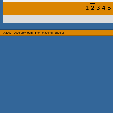
1
2
3
4
5
© 2000 - 2026
piloly.com - Internetagentur Südtirol