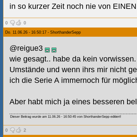
in so kurzer Zeit noch nie von EINEN
0
0
Do. 11.06.26 - 16:50:17 - ShorthanderSepp
@reigue3
wie gesagt.. habe da kein vorwissen.
Umstände und wenn ihrs mir nicht ge
ich die Serie A immernoch für möglic
Aber habt mich ja eines besseren bel
Dieser Beitrag wurde am 11.06.26 - 16:50:45 von ShorthanderSepp editiert!
0
2