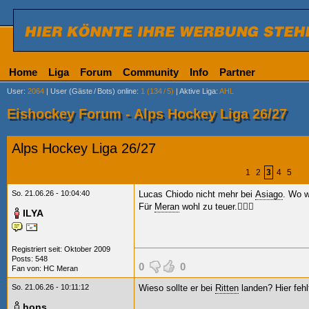
Home
Liga
Forum
Community
Info
Partner
User
:
2064
|
User (Gäste
/
Bots) online
:
1 (134
/
5)
|
Aktive Liga
:
AHL
Eishockey Forum - Alps Hockey Liga 26/27
Alps Hockey Liga 26/27
1
2
3
4
5
So. 21.06.26 - 10:04:40
Lucas Chiodo nicht mehr bei
Asiago
. Wo w
Für
Meran
wohl zu teuer.🤷🏻‍♂️
ILYA
Registriert seit: Oktober 2009
Posts: 548
0
0
Fan von:
HC Meran
So. 21.06.26 - 10:11:12
Wieso sollte er bei
Ritten
landen? Hier fehl
hons