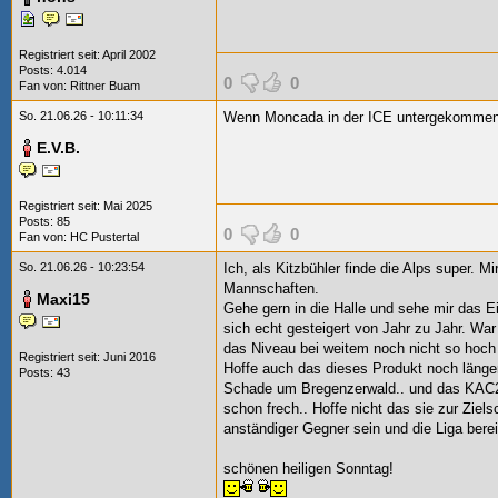
Registriert seit: April 2002
Posts: 4.014
0
0
Fan von:
Rittner Buam
So. 21.06.26 - 10:11:34
Wenn Moncada in der ICE untergekommen i
E.V.B.
Registriert seit: Mai 2025
Posts: 85
0
0
Fan von:
HC Pustertal
So. 21.06.26 - 10:23:54
Ich, als Kitzbühler finde die Alps super. M
Mannschaften.
Maxi15
Gehe gern in die Halle und sehe mir das
sich echt gesteigert von Jahr zu Jahr. War
das Niveau bei weitem noch nicht so hoch 
Registriert seit: Juni 2016
Hoffe auch das dieses Produkt noch länger
Posts: 43
Schade um Bregenzerwald.. und das KAC2 
schon frech.. Hoffe nicht das sie zur Ziels
anständiger Gegner sein und die Liga bere
schönen heiligen Sonntag!