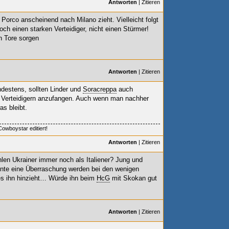
Antworten
|
Zitieren
 Porco anscheinend nach Milano zieht. Vielleicht folgt
ch einen starken Verteidiger, nicht einen Stürmer!
n Tore sorgen
Antworten
|
Zitieren
ndestens, sollten Linder und
Soracreppa
auch
t 6 Verteidigern anzufangen. Auch wenn man nachher
s bleibt.
owboystar editiert!
Antworten
|
Zitieren
hlen Ukrainer immer noch als Italiener? Jung und
könnte eine Überraschung werden bei den wenigen
 es ihn hinzieht… Würde ihn beim
HcG
mit Skokan gut
Antworten
|
Zitieren