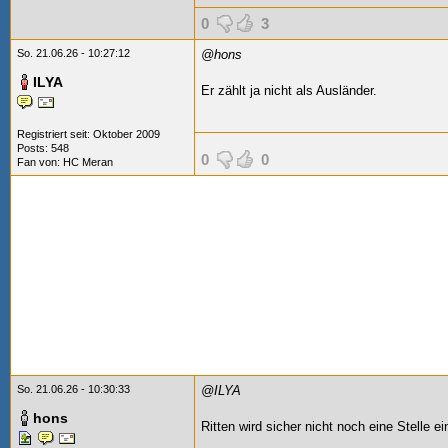
0
3
So. 21.06.26 - 10:27:12
@hons
ILYA
Er zählt ja nicht als Ausländer.
Registriert seit: Oktober 2009
Posts: 548
0
0
Fan von:
HC Meran
So. 21.06.26 - 10:30:33
@ILYA
hons
Ritten wird sicher nicht noch eine Stelle 