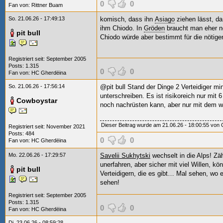
0
0
Fan von:
Rittner Buam
So. 21.06.26 - 17:49:13
komisch, dass ihn
Asiago
ziehen lässt, da
ihm Chiodo. In
Gröden
braucht man eher no
pit bull
Chiodo würde aber bestimmt für die nötige
Registriert seit: September 2005
Posts: 1.315
0
0
Fan von:
HC Gherdëina
So. 21.06.26 - 17:56:14
@pit bull Stand der Dinge 2 Verteidiger mi
unterschreiben. Es ist risikoreich nur mi
Cowboystar
noch nachrüsten kann, aber nur mit dem wa
Dieser Beitrag wurde am 21.06.26 - 18:00:55 von C
Registriert seit: November 2021
Posts: 484
0
0
Fan von:
HC Gherdëina
Mo. 22.06.26 - 17:29:57
Savelii Sukhytski
wechselt in die Alps! Zä
unerfahren, aber sicher mit viel Willen, 
pit bull
Verteidigern, die es gibt… Mal sehen, wo
sehen!
Registriert seit: September 2005
Posts: 1.315
0
0
Fan von:
HC Gherdëina
Di. 23.06.26 - 08:59:28