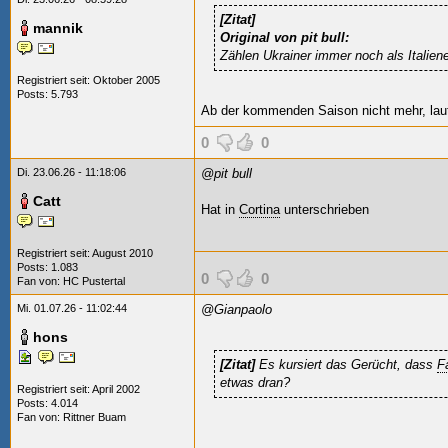
[Zitat]
mannik
Original von pit bull:
Zählen Ukrainer immer noch als Italien
Registriert seit: Oktober 2005
Posts: 5.793
Ab der kommenden Saison nicht mehr, lau
0
0
Di. 23.06.26 - 11:18:06
@pit bull
Catt
Hat in
Cortina
unterschrieben
Registriert seit: August 2010
Posts: 1.083
0
0
Fan von:
HC Pustertal
Mi. 01.07.26 - 11:02:44
@Gianpaolo
hons
[Zitat]
Es kursiert das Gerücht, dass
F
etwas dran?
Registriert seit: April 2002
Posts: 4.014
Fan von:
Rittner Buam