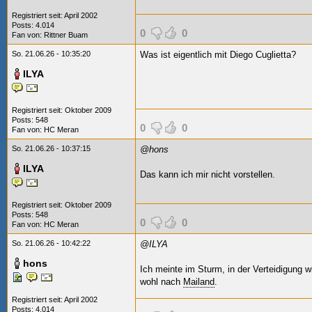
Registriert seit: April 2002
Posts: 4.014
0
0
Fan von:
Rittner Buam
So. 21.06.26 - 10:35:20
Was ist eigentlich mit Diego Cuglietta?
ILYA
Registriert seit: Oktober 2009
Posts: 548
0
0
Fan von:
HC Meran
So. 21.06.26 - 10:37:15
@hons
ILYA
Das kann ich mir nicht vorstellen.
Registriert seit: Oktober 2009
Posts: 548
0
0
Fan von:
HC Meran
So. 21.06.26 - 10:42:22
@ILYA
hons
Ich meinte im Sturm, in der Verteidigung w
wohl nach
Mailand
.
Registriert seit: April 2002
Posts: 4.014