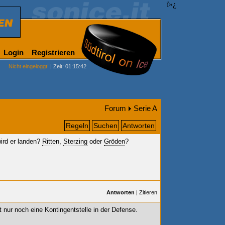
ï»¿
Login
Registrieren
Nicht eingeloggt!
| Zeit: 01:15:42
Forum
Serie A
Regeln
Suchen
Antworten
ird er landen?
Ritten
,
Sterzing
oder
Gröden
?
Antworten
|
Zitieren
t nur noch eine Kontingentstelle in der Defense.