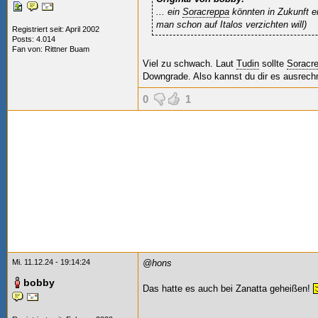
... ein
Soracreppa
könnten in Zukunft e
man schon auf Italos verzichten will)
Registriert seit: April 2002
Posts: 4.014
Fan von:
Rittner Buam
Viel zu schwach. Laut
Tudin
sollte
Soracr
Downgrade. Also kannst du dir es ausrec
0
1
Mi. 11.12.24 - 19:14:24
@hons
bobby
Das hatte es auch bei Zanatta geheißen!