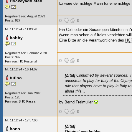
Hockeyaddicted
Er wäre der richtige Mann für eine richtig
Registriert seit: August 2023
0
0
Posts: 927
Mi. 11.12.24 - 11:03:28
Ein Colli oder ein
Soracreppa
könnten in Zu
(wenn man schon auf Italos verzichten will
bobby
Eine Bitte an die Verantwortlichen des
HC
Registriert seit: Februar 2020
Posts: 392
0
0
Fan von:
HC Pustertal
Mi. 11.12.24 - 16:14:07
[Zitat]
Confirmed by several sources: Th
tutino
ancestors to play for Italy at the Oly
rule that players have to play in Italy t
about this...
Registriert seit: Juni 2018
Posts: 128
Fan von:
SHC Fassa
by Bernd Freimuller
0
0
Mi. 11.12.24 - 17:57:06
[Zitat]
hons
Original von bobby: