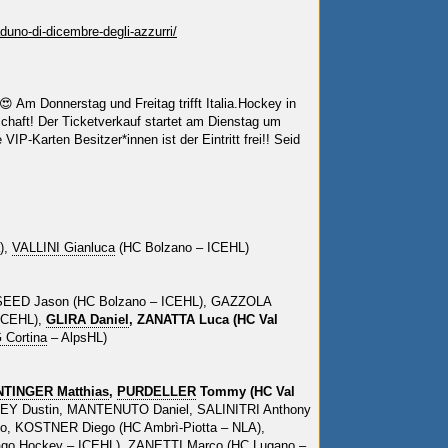
aduno-di-dicembre-degli-azzurri/
😍 Am Donnerstag und Freitag trifft Italia.Hockey in
chaft! Der Ticketverkauf startet am Dienstag um
IP-Karten Besitzer*innen ist der Eintritt frei!! Seid
),
VALLINI Gianluca
(HC Bolzano – ICEHL)
SEED Jason (HC Bolzano – ICEHL), GAZZOLA
ICEHL),
GLIRA Daniel
, ZANATTA Luca (HC Val
 Cortina
– AlpsHL)
TINGER Matthias
,
PURDELLER
Tommy (HC Val
EY Dustin, MANTENUTO Daniel, SALINITRI Anthony
, KOSTNER Diego (HC Ambrì-Piotta – NLA),
ago Hockey
– ICEHL), ZANETTI Marco (HC Lugano –