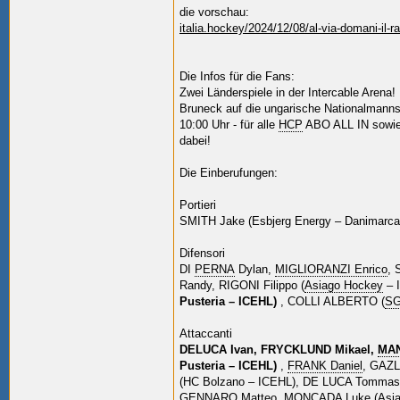
die vorschau:
italia.hockey/2024/12/08/al-via-domani-il-r
Die Infos für die Fans:
Zwei Länderspiele in der Intercable Arena! 
Bruneck auf die ungarische Nationalmanns
10:00 Uhr - für alle
HCP
ABO ALL IN sowie V
dabei!
Die Einberufungen:
Portieri
SMITH Jake (Esbjerg Energy – Danimarca
Difensori
DI
PERNA
Dylan,
MIGLIORANZI Enrico
, 
Randy, RIGONI Filippo (
Asiago Hockey
– 
Pusteria – ICEHL)
, COLLI ALBERTO (
SG
Attaccanti
DELUCA Ivan, FRYCKLUND Mikael,
MAN
Pusteria – ICEHL)
,
FRANK Daniel
, GAZL
(HC Bolzano – ICEHL), DE LUCA Tommaso
GENNARO Matteo, MONCADA Luke (
Asi