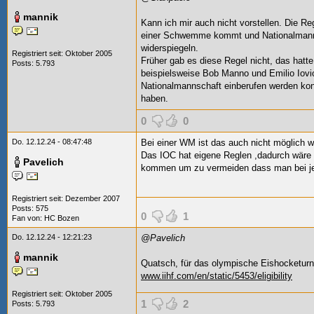
mannik
Kann ich mir auch nicht vorstellen. Die Re
einer Schwemme kommt und Nationalmanns
widerspiegeln.
Registriert seit: Oktober 2005
Früher gab es diese Regel nicht, das hatte
Posts: 5.793
beispielsweise Bob Manno und Emilio Iovio 
Nationalmannschaft einberufen werden konnt
haben.
0
0
Do. 12.12.24 - 08:47:48
Bei einer WM ist das auch nicht möglich w
Das IOC hat eigene Reglen
,dadurch wäre
Pavelich
kommen um zu vermeiden dass man bei je
Registriert seit: Dezember 2007
Posts: 575
0
1
Fan von:
HC Bozen
Do. 12.12.24 - 12:21:23
@Pavelich
mannik
Quatsch, für das olympische Eishocketurni
www.iihf.com/en/static/5453/eligibility
Registriert seit: Oktober 2005
1
2
Posts: 5.793