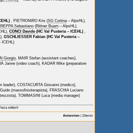
ICEHL)
, PIETRONIRO Kris (
SG Cortina
– AlpsHL),
REPPA Sebastiano
(
Rittner Buam
– AlpsHL),
EHL),
CONCI Davide
(HC Val Pusteria – ICEHL)
,
),
GSCHLIESSER Fabian (HC Val Pusteria –
 ICEHL)
 Giorgio
, MAIR Stefan (assistant coaches),
IÄ Janne (video coach), KADAR Mike (preparatore
m leader), COSTACURTA Giovanni (medico),
 Guido (massofisioterapista), FRASCHIA Luciano
ttrezzista), TOMMASINI Luca (media manager)
tza editiert!
Antworten
|
Zitieren