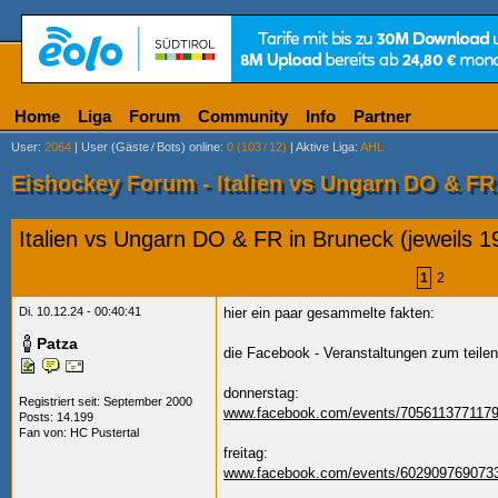
Home
Liga
Forum
Community
Info
Partner
User
:
2064
|
User (Gäste
/
Bots) online
:
0 (103
/
12)
|
Aktive Liga
:
AHL
Eishockey Forum - Italien vs Ungarn DO & FR 
Italien vs Ungarn DO & FR in Bruneck (jeweils 1
1
2
Di. 10.12.24 - 00:40:41
hier ein paar gesammelte fakten:
Patza
die Facebook - Veranstaltungen zum teilen
donnerstag:
Registriert seit: September 2000
www.facebook.com/events/7056113771179
Posts: 14.199
Fan von:
HC Pustertal
freitag:
www.facebook.com/events/602909769073