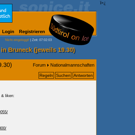
ï»¿
Login
Registrieren
Nicht eingeloggt!
| Zeit: 07:02:03
in Bruneck (jeweils 19.30)
9.30)
Forum
Nationalmannschaften
Regeln
Suchen
Antworten
 & liken:
055/
300/