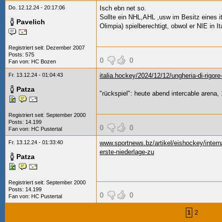
Do. 12.12.24 - 20:17:06
Isch ebn net so.
Sollte ein NHL,AHL
,usw im Besitz eines it
Pavelich
Olimpia) spielberechtigt, obwol er NIE in It
Registriert seit: Dezember 2007
Posts: 575
0
0
Fan von:
HC Bozen
Fr. 13.12.24 - 01:04:43
italia.hockey/2024/12/12/ungheria-di-rigore-i
Patza
"rückspiel": heute abend intercable arena,
Registriert seit: September 2000
Posts: 14.199
0
0
Fan von:
HC Pustertal
Fr. 13.12.24 - 01:33:40
www.sportnews.bz/artikel/eishockey/interna
erste-niederlage-zu
Patza
Registriert seit: September 2000
Posts: 14.199
0
0
Fan von:
HC Pustertal
1
2