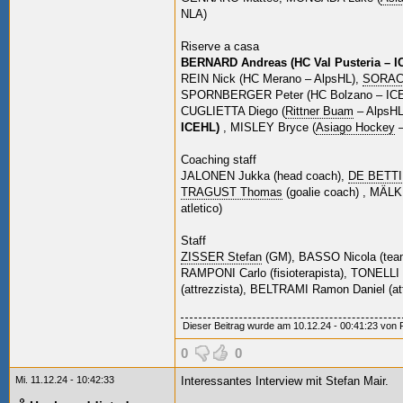
NLA)
Riserve a casa
BERNARD Andreas (HC Val Pusteria – 
REIN Nick (HC Merano – AlpsHL),
SORAC
SPORNBERGER Peter (HC Bolzano – IC
CUGLIETTA Diego (
Rittner Buam
– AlpsHL
ICEHL)
, MISLEY Bryce (
Asiago Hockey
–
Coaching staff
JALONEN Jukka (head coach),
DE BETTIN
TRAGUST Thomas
(goalie coach) , MÄLK
atletico)
Staff
ZISSER Stefan
(GM), BASSO Nicola (tea
RAMPONI Carlo (fisioterapista), TONELLI
(attrezzista), BELTRAMI Ramon Daniel (a
Dieser Beitrag wurde am 10.12.24 - 00:41:23 von Pa
0
0
Mi. 11.12.24 - 10:42:33
Interessantes Interview mit Stefan Mair.