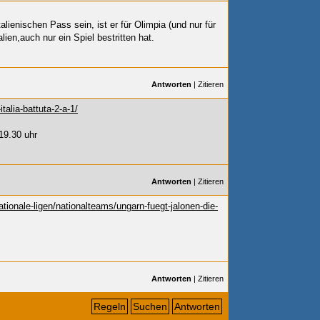
alienischen Pass sein, ist er für Olimpia (und nur für
alien,auch nur ein Spiel bestritten hat.
Antworten
|
Zitieren
talia-battuta-2-a-1/
 19.30 uhr
Antworten
|
Zitieren
tionale-ligen/nationalteams/ungarn-fuegt-jalonen-die-
Antworten
|
Zitieren
Regeln
Suchen
Antworten