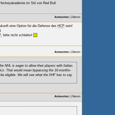
e Hockeyakademie im Stil von Red Bull.
Antworten
|
Zitieren
kunft eine Option für die Defense des
HCP
sein!
)
P
, bitte nicht schlafen!
Antworten
|
Zitieren
e NHL is eager to allow their players with Italian
mpics. That would mean bypassing the 16-months-
o be eligible. We will see what the IIHF has to say
Antworten
|
Zitieren