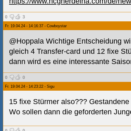
https://www.hcgherdeina.com/de/new
0
3
Fr. 19.04.24 - 14:16:37 - Cowboystar
@Hoppala Wichtige Entscheidung wird
gleich 4 Transfer-card und 12 fixe St
dann wird es eine interessante Saiso
0
0
Fr. 19.04.24 - 14:23:22 - Sigu
15 fixe Stürmer also??? Gestandene M
Wo sollen dann die geforderten Jung
0
0