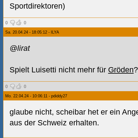
Sportdirektoren)
0
0
Sa. 20.04.24 - 18:05:12 - ILYA
@lirat
Spielt Luisetti nicht mehr für
Gröden
?
0
0
Mo. 22.04.24 - 10:06:11 - pdiddy27
glaube nicht, scheibar het er ein An
aus der Schweiz erhalten.