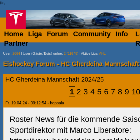
ï»¿
Home
Liga
Forum
Community
Info
L
Partner
R
User
:
2064
|
User (Gäste
/
Bots) online
:
2 (116
/
8)
|
Aktive Liga
:
AHL
Eishockey Forum - HC Gherdeina Mannschaft
HC Gherdeina Mannschaft 2024/25
1
2
3
4
5
6
7
8
9
1
Fr. 19.04.24 - 09:12:54 - hoppala
Roster News für die kommende Sais
Sportdirektor mit Marco Liberatore: