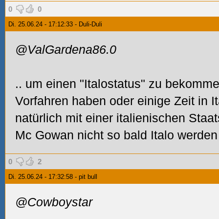
0
0
Di. 25.06.24 - 17:12:33 - Duli-Duli
@ValGardena86.0
.. um einen "Italostatus" zu bekomm
Vorfahren haben oder einige Zeit in It
natürlich mit einer italienischen Staa
Mc Gowan nicht so bald Italo werden
0
2
Di. 25.06.24 - 17:32:58 - pit bull
@Cowboystar