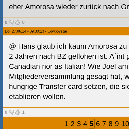
eher Amorosa wieder zurück nach
Gr
0
0
Do. 27.06.24 - 09:30:13 - Cowboystar
@ Hans glaub ich kaum Amorosa zu 
2 Jahren nach BZ geflohen ist. A`int 
Canadian nor as Italian! Wie Joel am
Mitgliederversammlung gesagt hat, w
hungrige Transfer-card setzen, die si
etablieren wollen.
0
1
1
2
3
4
5
6
7
8
9
1