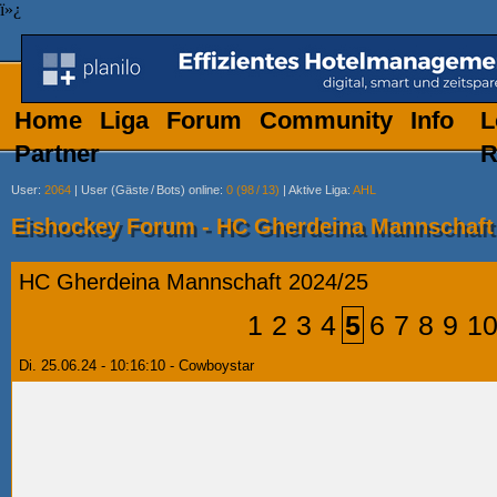
ï»¿
Home
Liga
Forum
Community
Info
L
Partner
R
User
:
2064
|
User (Gäste
/
Bots) online
:
0 (98
/
13)
|
Aktive Liga
:
AHL
Eishockey Forum - HC Gherdeina Mannschaft
HC Gherdeina Mannschaft 2024/25
1
2
3
4
5
6
7
8
9
1
Di. 25.06.24 - 10:16:10 - Cowboystar