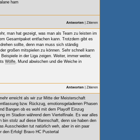
 alane ham
Antworten
|
Zitieren
hr, man hat gezeigt, was man als Team zu leisten im
dem Gesamtpaket entfachen kann. Trotzdem gibt es
drehen sollte, denn man muss sich ständig
t der großen mitspielen zu können. Sehr schnell kann
 Beispiele in der Liga zeigen. Weiter, immer weiter,
hts
Wölfe
, Mund abwischen und die Weiche in
Antworten
|
Zitieren
ehr erreicht als wir zur Mitte der Meisterschaft
erentlassung bzw. Rückzug, emotionsgeladenen Phasen
 und Bangen ob es wohl mit dem Playoff Einzug
g im Stadion während dem Viertelfinale. Es war alles
h bin stolz auf diese Mannschaft, denn sie haben den
s Ausscheiden tut natürlich weh, aber in ein paar
r den Erfolg! Bravo HC Pustertal