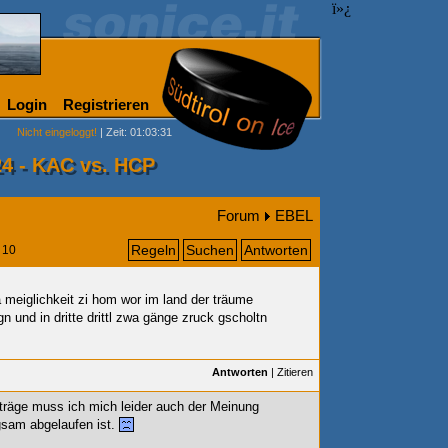
ï»¿
Login
Registrieren
Nicht eingeloggt!
| Zeit: 01:03:31
4 - KAC vs. HCP
Forum
EBEL
Regeln
Suchen
Antworten
10
 meiglichkeit
zi hom wor im land der träume
eign und in dritte drittl zwa gänge zruck gscholtn
Antworten
|
Zitieren
eiträge muss ich mich leider auch der Meinung
gsam abgelaufen ist.