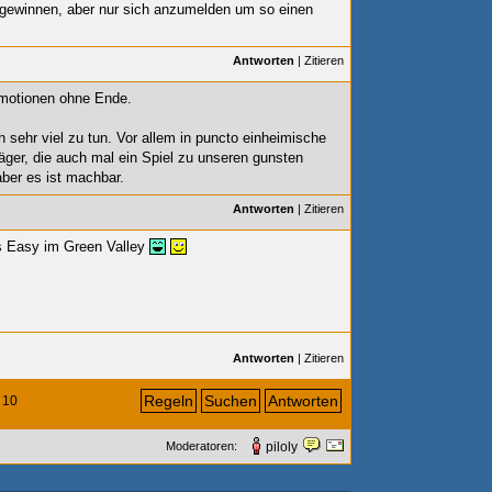
u gewinnen, aber nur sich anzumelden um so einen
Antworten
|
Zitieren
Emotionen ohne Ende.
 sehr viel zu tun. Vor allem in puncto einheimische
träger, die auch mal ein Spiel zu unseren gunsten
ber es ist machbar.
Antworten
|
Zitieren
es Easy im Green Valley
Antworten
|
Zitieren
Regeln
Suchen
Antworten
10
Moderatoren:
piloly