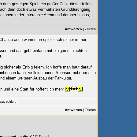
dem gestrigen Spiel: ein großer Dank dieser tollen
. Nach dem doch etwas vermurksten Grunddurchgang
ionen in der Intercable Arena und darüber hinaus,
Antworten
|
Zitieren
Chance auch wenn man spielerisch sicher immer
ssen und das geht einfach mit einigen schlechten
t.
 sicher als Erfolg feiern. Ich hoffe man baut darauf
einbringen kann, vielleicht einen Sponsor mehr um sich
nd einem weiteren Ausbau der Fankultur.
n und eine Start für hoffentlich mehr
xx editiert!
Antworten
|
Zitieren
ompliment an die KAC-Fans!