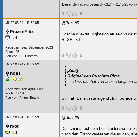
Dieser Beitrag wurde am 27.03.24 - 11:45:23 von Mar
0
6
Mi. 27.03.24 - 11:52:05
@Bubi 85
FrozenFritz
Hosche di extra ungimeldn an selchn gei
RESPEKT!
Registriert seit: September 2023
Posts: 95
0
0
Fan von:
HC Pustertal
Mi. 27.03.24 - 11:59:52
[Zitat]
hons
Original von Puschtra Pirat:
.....dass die Zeit von sonice langsam a
Registriert seit: April 2002
Posts: 4.014
Fan von:
Rittner Buam
Stimmt! Es müsste eigentlich in
ponice
u
0
0
Mi. 27.03.24 - 11:59:59
@Bubi 85
root
Du scheinst echt ein bemitleidenswerter Z
Nach den Eishockeyfesten die es gab, alle