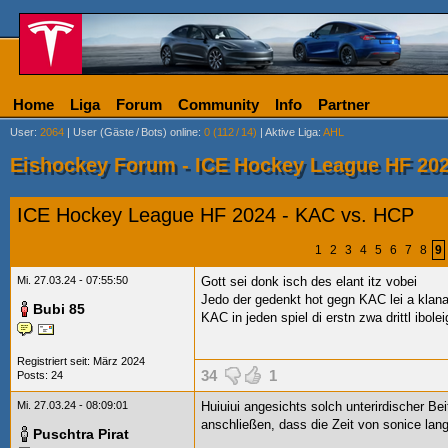
Home
Liga
Forum
Community
Info
Partner
User
:
2064
|
User (Gäste
/
Bots) online
:
0 (112
/
14)
|
Aktive Liga
:
AHL
Eishockey Forum - ICE Hockey League HF 202
ICE Hockey League HF 2024 - KAC vs. HCP
1
2
3
4
5
6
7
8
9
Mi. 27.03.24 - 07:55:50
Gott sei donk isch des elant itz vobei
Jedo der gedenkt hot gegn KAC lei a klana
Bubi 85
KAC in jeden spiel di erstn zwa
drittl ibol
Registriert seit: März 2024
34
1
Posts: 24
Mi. 27.03.24 - 08:09:01
Huiuiui angesichts solch unterirdischer B
anschließen, dass die Zeit von sonice lan
Puschtra Pirat