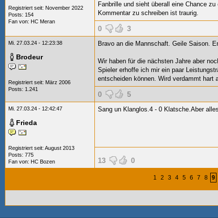
Fanbrille und sieht überall eine Chance z
Registriert seit: November 2022
Kommentar zu schreiben ist traurig.
Posts: 154
Fan von:
HC Meran
0
3
Mi. 27.03.24 - 12:23:38
Bravo an die Mannschaft. Geile Saison. 
Brodeur
Wir haben für die nächsten Jahre aber noch
Spieler erhoffe ich mir ein paar Leistungs
entscheiden können. Wird verdammt hart a
Registriert seit: März 2006
Posts: 1.241
0
5
Mi. 27.03.24 - 12:42:47
Sang un Klanglos.4 - 0 Klatsche.Aber all
Frieda
Registriert seit: August 2013
Posts: 775
13
0
Fan von:
HC Bozen
1
2
3
4
5
6
7
8
9