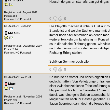
Hausch do gas an stan afs ban get di gas
Registriert seit: August 2011
Posts: 284
0
0
Fan von:
HC Pustertal
Mi. 27.03.24 - 10:53:04
Die Playoffs machen durchaus Lust auf me
Stande ist und welche Euphorie man mit 
MAX06
immer noch Stellschrauben an denen man 
weiterentwickeln um langfristig im Konzer
es in die falsche Richtung gehen, wie viele
Registriert seit: Dezember 2007
nach der Saison ist vor der Saison! Aufge
Posts: 2.145
Richtung Erfolg stellen.
Fan von:
HC Pustertal
Schönen Sommer euch allen
0
9
Mi. 27.03.24 - 11:44:33
So nun ist es vorbei und haben eigentlich m
gedacht hatten. Von Verletzungen, Train
Marti
einer zwischenzeitlichen Tabellenführung
klappen wird bis hin zu Gänsehaut Stimmun
dabei, was eine geile Saison ausmacht. Ic
Registriert seit: November 2008
Möglichkeiten nach ihr Bestes gegeben. Da
Posts: 790
Tagen überwiegt dann doch die Freude übe
Fan von:
HC Pustertal