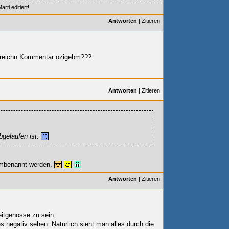
ti editiert!
Antworten
|
Zitieren
streichn Kommentar ozigebm???
Antworten
|
Zitieren
bgelaufen ist.
mbenannt werden.
Antworten
|
Zitieren
eitgenosse zu sein.
s negativ sehen. Natürlich sieht man alles durch die