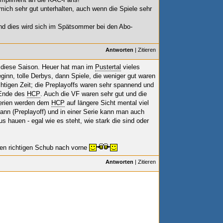
ich sehr gut unterhalten, auch wenn die Spiele sehr
und dies wird sich im Spätsommer bei den Abo-
Antworten
|
Zitieren
n diese Saison. Heuer hat man im
Pustertal
vieles
inn, tolle Derbys, dann Spiele, die weniger gut waren
htigen Zeit; die Preplayoffs waren sehr spannend und
 Ende des
HCP
. Auch die VF waren sehr gut und die
erien werden dem
HCP
auf längere Sicht mental viel
ann (Preplayoff) und in einer Serie kann man auch
us hauen - egal wie es steht, wie stark die sind oder
den richtigen Schub nach vorne
Antworten
|
Zitieren