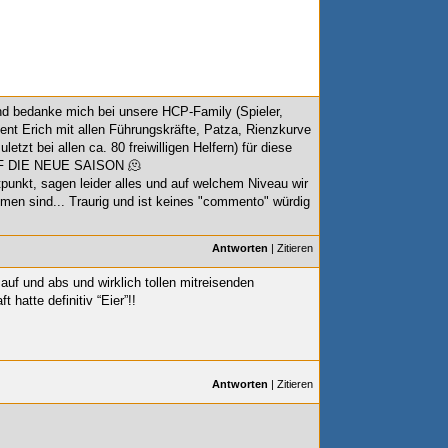
nd bedanke mich bei unsere HCP-Family (Spieler,
ent Erich mit allen Führungskräfte, Patza, Rienzkurve
etzt bei allen ca. 80 freiwilligen Helfern) für diese
UF DIE NEUE SAISON 🫠
tpunkt, sagen leider alles und auf welchem Niveau wir
mmen sind... Traurig und ist keines "commento" würdig
Antworten
|
Zitieren
t auf und abs und wirklich tollen mitreisenden
hatte definitiv “Eier”!!
Antworten
|
Zitieren