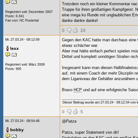
Trotzdem noch ein kleiner Kommentar nach 
Truppe für ihren großartigen Kampfgeist
Registriert seit: Dezember 2007
eine mega ko Runde mit unglaublichen Emot
Posts: 6.341
danke danke danke!
Fan von:
HC Pustertal
0
24
Mi. 27.03.24 - 08:12:09
Gegen den KAC hatte man durchaus eine 
etwas schächer war.
lexx
Aber mat hätte einfach perfect spielen mü
Drittel und komplett unnötigen Strafen nich
Registriert seit: März 2009
Insgesamt kann man diesen Halbfinaleinzug
Posts: 905
auf, mit einem Coach der mehr Disziplin r
dem Liganiveau der Gehälter anzunähern u
Bravo
HCP
und auf eine erfolgreiche Saiso
Dieser Beitrag wurde am 27.03.24 - 08:12:34 von le
0
5
Mi. 27.03.24 - 08:54:48
@Patza
bobby
Patza, super Statement von dir!
Gratulation an den KAC und ein großes K