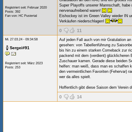
Super Playoffs unserer Mannschaft, habe m
Registriert seit: Februar 2020
nervenaufreibend waren!
Posts: 392
Eishockey ist im Green Valley wieder IN 
Fan von:
HC Pustertal
Verkäufen niederschlagen!
0
11
Mi. 27.03.24 - 09:34:58
Auf jeden Fall auch von mir Gratulation a
gesehen: von Tabellenführung zu Saisonbeg
Sergei#91
bis hin zu einem starken Comeback zur ric
packend mit dem (verdient) glücklicheren
Zuschauer kamen. Gerade diese beiden S
Registriert seit: März 2023
helfen: man weiß, dass man es schaffen k
Posts: 253
den vermeintlichen Favoriten (Fehervar) ra
wer da alles spielt.
Hoffentlich gibt diese Saison dem Verein 
0
14