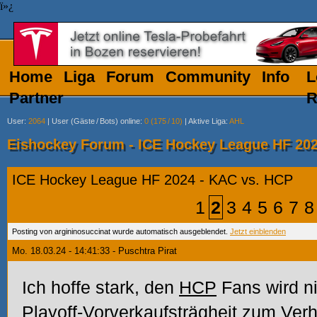
ï»¿
Home
Liga
Forum
Community
Info
L
Partner
R
User
:
2064
|
User (Gäste
/
Bots) online
:
0 (175
/
10)
|
Aktive Liga
:
AHL
Eishockey Forum - ICE Hockey League HF 202
ICE Hockey League HF 2024 - KAC vs. HCP
1
2
3
4
5
6
7
8
Posting von argininosuccinat wurde automatisch ausgeblendet.
Jetzt einblenden
Mo. 18.03.24 - 14:41:33 - Puschtra Pirat
Ich hoffe stark, den
HCP
Fans wird nic
Playoff-Vorverkaufsträgheit zum Verh