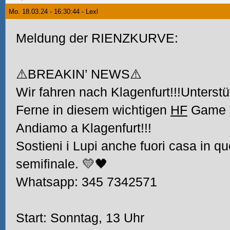
Mo. 18.03.24 - 16:30:44 - Lexl
Meldung der RIENZKURVE:
⚠️BREAKIN’ NEWS⚠️
Wir fahren nach Klagenfurt!!!Unterst
Ferne in diesem wichtigen
HF
Game 
Andiamo a Klagenfurt!!!
Sostieni i Lupi anche fuori casa in q
semifinale. 💛🖤
Whatsapp: 345 7342571
Start: Sonntag, 13 Uhr