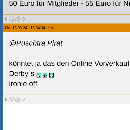
50 Euro für Mitglieder - 55 Euro für N
0
0
Mo. 18.03.24 - 16:34:34 - t.hill
@Puschtra Pirat
könntet ja das den Online Vorverkauf
Derby´s
ironie off
0
0