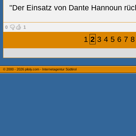
"Der Einsatz von Dante Hannoun rück
0
1
1
2
3
4
5
6
7
8
© 2000 - 2026
piloly.com - Internetagentur Südtirol