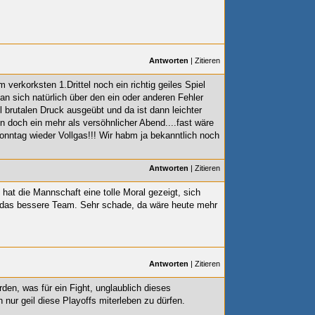
Antworten
|
Zitieren
verkorksten 1.Drittel noch ein richtig geiles Spiel
n sich natürlich über den ein oder anderen Fehler
l brutalen Druck ausgeübt und da ist dann leichter
nn doch ein mehr als versöhnlicher Abend....fast wäre
onntag wieder Vollgas!!! Wir habm ja bekanntlich noch
Antworten
|
Zitieren
 hat die Mannschaft eine tolle Moral gezeigt, sich
g das bessere Team. Sehr schade, da wäre heute mehr
Antworten
|
Zitieren
rden, was für ein Fight, unglaublich dieses
nur geil diese Playoffs miterleben zu dürfen.