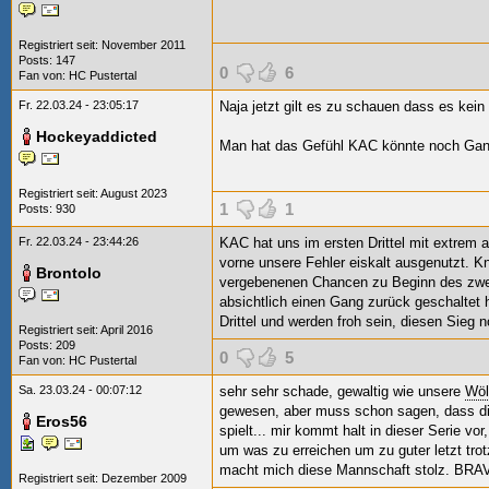
Registriert seit: November 2011
Posts: 147
0
6
Fan von:
HC Pustertal
Fr. 22.03.24 - 23:05:17
Naja jetzt gilt es zu schauen dass es kein
Hockeyaddicted
Man hat das Gefühl KAC könnte noch Gan
Registriert seit: August 2023
1
1
Posts: 930
Fr. 22.03.24 - 23:44:26
KAC hat uns im ersten Drittel mit extrem
vorne unsere Fehler eiskalt ausgenutzt. K
Brontolo
vergebenenen Chancen zu Beginn des zwei
absichtlich einen Gang zurück geschaltet 
Drittel und werden froh sein, diesen Sieg 
Registriert seit: April 2016
Posts: 209
0
5
Fan von:
HC Pustertal
Sa. 23.03.24 - 00:07:12
sehr sehr schade, gewaltig wie unsere
Wöl
gewesen, aber muss schon sagen, dass di
Eros56
spielt... mir kommt halt in dieser Serie v
um was zu erreichen um zu guter letzt tro
macht mich diese Mannschaft stolz. BRA
Registriert seit: Dezember 2009