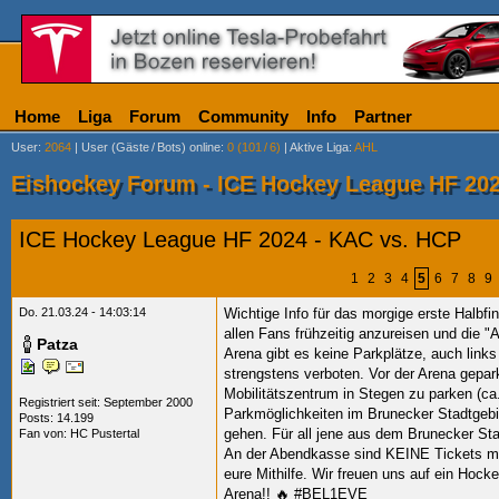
Home
Liga
Forum
Community
Info
Partner
User
:
2064
|
User (Gäste
/
Bots) online
:
0 (101
/
6)
|
Aktive Liga
:
AHL
Eishockey Forum - ICE Hockey League HF 202
ICE Hockey League HF 2024 - KAC vs. HCP
1
2
3
4
5
6
7
8
9
Do. 21.03.24 - 14:03:14
Wichtige Info für das morgige erste Halbfi
allen Fans frühzeitig anzureisen und die
Patza
Arena gibt es keine Parkplätze, auch link
strengstens verboten. Vor der Arena gepa
Mobilitätszentrum in Stegen zu parken (ca
Registriert seit: September 2000
Parkmöglichkeiten im Brunecker Stadtgebi
Posts: 14.199
gehen. Für all jene aus dem Brunecker Sta
Fan von:
HC Pustertal
An der Abendkasse sind KEINE Tickets meh
eure Mithilfe. Wir freuen uns auf ein Hock
Arena!! 🔥 #BEL1EVE