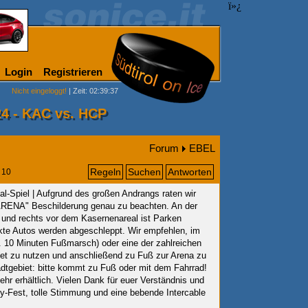
ï»¿
Login
Registrieren
Nicht eingeloggt!
| Zeit: 02:39:37
4 - KAC vs. HCP
Forum
EBEL
Regeln
Suchen
Antworten
10
nal-Spiel | Aufgrund des großen Andrangs raten wir
 "ARENA" Beschilderung genau zu beachten. An der
s und rechts vor dem Kasernenareal ist Parken
rkte Autos werden abgeschleppt. Wir empfehlen, im
. 10 Minuten Fußmarsch) oder eine der zahlreichen
et zu nutzen und anschließend zu Fuß zur Arena zu
dtgebiet: bitte kommt zu Fuß oder mit dem Fahrrad!
r erhältlich. Vielen Dank für euer Verständnis und
ey-Fest, tolle Stimmung und eine bebende Intercable