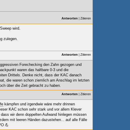
Antworten
|
Zitieren
 Sweep wird.
g zulegen.
Antworten
|
Zitieren
 aggressiven Forechecking den Zahn gezogen und
nackpunkt waren das haltbare 0-3 und die
ten Drittels. Denke nicht, dass der KAC danach
hat, die waren schon ziemlich am Anschlag im letzten
noch über die Zeit gebracht zu haben.
Antworten
|
Zitieren
fe
kämpfen und irgendwie wäre mehr drinnen
eser KAC schon sehr stark und vor allem Klever
or, dass wir denn doppelten Aufwand hinlegen müssen
tzdem mit leeren Händen dazustehen... auf alle Fälle
VO 💪