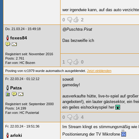
wer irgendwie kann, auf das auto verzichte
0
2
Do. 21.03.24 - 15:49:18
@Puschtra Pirat
foxes84
Das bezweifle ich
Registriert seit: November 2016
Posts: 2.761
1
0
Fan von:
HC Bozen
Posting von rz1979 wurde automatisch ausgeblendet.
Jetzt einblenden
Fr. 22.03.24 - 01:12:12
sowoll
gameday!
Patza
ausverkaufte hütte, live-tv-spiel auf groß
angeboten!), ein lauter gästesektor, ein fr
Registriert seit: September 2000
ein geiles eishockeyspiel her
Posts: 14.199
Fan von:
HC Pustertal
0
4
Fr. 22.03.24 - 19:51:36
Im Stream klingt es stimmungsmäßig wie He
Positionierung der TV Mikrofone
arloki