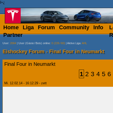
ï»¿
Home
Liga
Forum
Community
Info
L
Partner
R
User
:
2064
|
User (Gäste
/
Bots) online
:
0 (226
/
60)
|
Aktive Liga
:
AHL
Eishockey Forum - Final Four in Neumarkt
Final Four in Neumarkt
1
2
3
4
5
6
Mi. 12.02.14 - 16:12:29 - zett