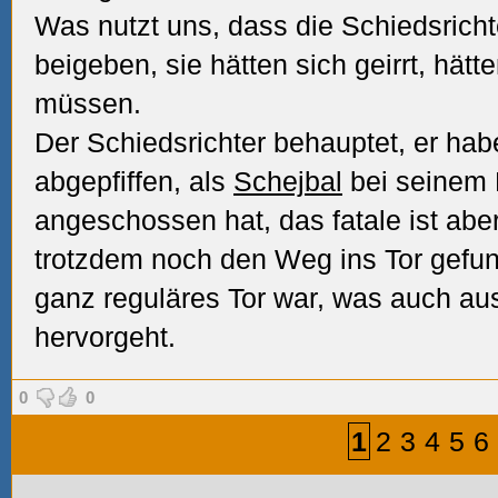
Was nutzt uns, dass die Schiedsricht
beigeben, sie hätten sich geirrt, hät
müssen.
Der Schiedsrichter behauptet, er habe
abgepfiffen, als
Schejbal
bei seinem 
angeschossen hat, das fatale ist abe
trotzdem noch den Weg ins Tor gefun
ganz reguläres Tor war, was auch au
hervorgeht.
0
0
1
2
3
4
5
6