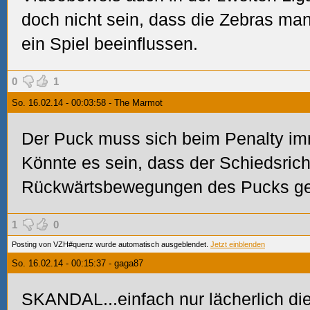
doch nicht sein, dass die Zebras man
ein Spiel beeinflussen.
0
1
So. 16.02.14 - 00:03:58 - The Marmot
Der Puck muss sich beim Penalty im
Könnte es sein, dass der Schiedsrich
Rückwärtsbewegungen des Pucks ge
1
0
Posting von VZH#quenz wurde automatisch ausgeblendet.
Jetzt einblenden
So. 16.02.14 - 00:15:37 - gaga87
SKANDAL...einfach nur lächerlich die 