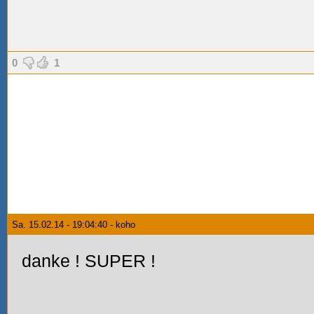
0
1
Sa. 15.02.14 - 19:04:40 - koho
danke
! SUPER
!