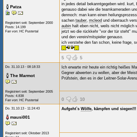
in jedes detail bekanntgegeben wird. kurt, b
Patza
genauso dabei wie die teamkameraden und 
dennoch: man kann einen heilungsprozess 
sachen
tauber
,
mcleod
und oberrauch versu
Registriert seit: September 2000
aubin
halt eben nicht, weils nicht möglich w
Posts: 14.199
jetzt wo die rückkehr "vor der tür steht" m
Fan von:
HC Pustertal
und den verein/mitspieler genauso.
ich verstehe den fan schon, keine frage, so
5
5
Do. 31.10.13 - 08:18:33
Ich erwarte mir heute ein richtig heißes Ma
Gegner abwerten zu wollen, aber der Meiste
The Marmot
Prüfstein, den es in der Leitner-Solar-Aren
Registriert seit: September 2005
Posts: 4.838
0
10
Fan von:
HC Pustertal
Do. 31.10.13 - 11:24:43
Aufgeht`s
Wölfe
, kämpfen und siegen!!!
mausi001
Registriert seit: Oktober 2013