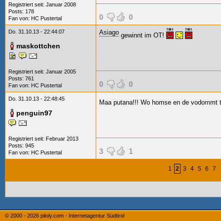
Registriert seit: Januar 2008
Posts: 178
0
0
Fan von:
HC Pustertal
Do. 31.10.13 - 22:44:07
Asiago
gewinnt im OT!
maskottchen
Registriert seit: Januar 2005
Posts: 761
0
0
Fan von:
HC Pustertal
Do. 31.10.13 - 22:48:45
Maa putana!!! Wo homse en de vodommt trot
penguin97
Registriert seit: Februar 2013
Posts: 945
3
1
Fan von:
HC Pustertal
1
2
3
4
5
6
7
© 2000 - 2026
piloly.com - Internetagentur Südtirol