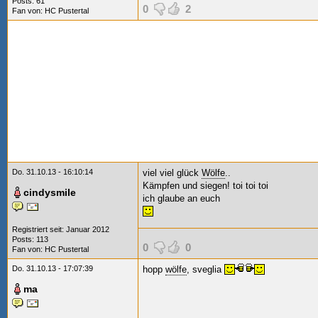
Posts: 61
0
2
Fan von:
HC Pustertal
Do. 31.10.13 - 16:10:14
viel viel glück
Wölfe
..
Kämpfen und siegen! toi toi toi
cindysmile
ich glaube an euch
Registriert seit: Januar 2012
Posts: 113
0
0
Fan von:
HC Pustertal
Do. 31.10.13 - 17:07:39
hopp
wölfe
, sveglia
ma