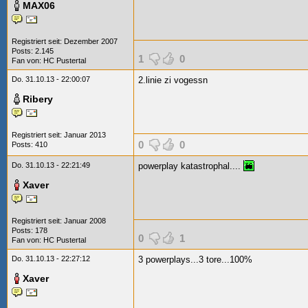
MAX06
Registriert seit: Dezember 2007
Posts: 2.145
1
0
Fan von:
HC Pustertal
Do. 31.10.13 - 22:00:07
2.linie zi vogessn
Ribery
Registriert seit: Januar 2013
0
0
Posts: 410
Do. 31.10.13 - 22:21:49
powerplay katastrophal....
Xaver
Registriert seit: Januar 2008
Posts: 178
0
1
Fan von:
HC Pustertal
Do. 31.10.13 - 22:27:12
3 powerplays...3 tore...100%
Xaver