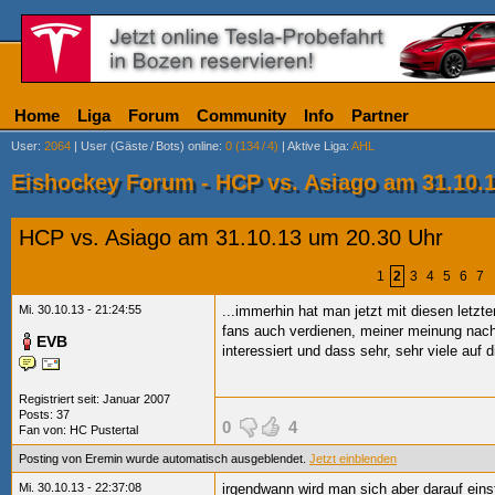
Home
Liga
Forum
Community
Info
Partner
User
:
2064
|
User (Gäste
/
Bots) online
:
0 (134
/
4)
|
Aktive Liga
:
AHL
Eishockey Forum - HCP vs. Asiago am 31.10.
HCP vs. Asiago am 31.10.13 um 20.30 Uhr
1
2
3
4
5
6
7
Mi. 30.10.13 - 21:24:55
...immerhin hat man jetzt mit diesen letz
fans auch verdienen, meiner meinung nach.
EVB
interessiert und dass sehr, sehr viele auf 
Registriert seit: Januar 2007
Posts: 37
0
4
Fan von:
HC Pustertal
Posting von Eremin wurde automatisch ausgeblendet.
Jetzt einblenden
Mi. 30.10.13 - 22:37:08
irgendwann wird man sich aber darauf einst