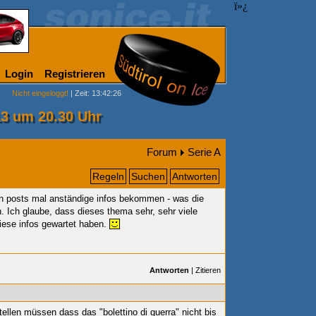
ï»¿
Login
Registrieren
Nicht eingeloggt!
| Zeit: 13:42:26
13 um 20.30 Uhr
Forum
Serie A
Regeln
Suchen
Antworten
ten posts mal anständige infos bekommen - was die
 Ich glaube, dass dieses thema sehr, sehr viele
diese infos gewartet haben.
Antworten
|
Zitieren
ellen müssen dass das "bolettino di guerra" nicht bis