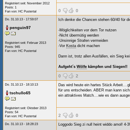
Registriert seit: November 2012
Posts: 1
0
0
Fan von:
HC Pustertal
Do. 31.10.13 - 17:59:07
Ich denke die Chancen stehen 60/40 für d
penguin97
-Möglichkeiten vor dem Tor nutzen
-Nicht übermütig werden
-Unsinnige Strafen vermeiden
Registriert seit: Februar 2013
-Vor
Kosta
dicht machen
Posts: 945
Fan von:
HC Pustertal
Dann ist, trotz allen Ausfällen, ein Sieg k
Aufgeht´s
Wölfe
kämpfen und Siegen!!
0
2
Do. 31.10.13 - 18:10:13
Das wird heute ein hartes Stück Arbeit....g
für uns entscheiden. ABER man kann sich 
tschullo65
ein attraktives Match....wie es dann ausg
Registriert seit: Oktober 2013
Posts: 54
2
0
Fan von:
HC Pustertal
Do. 31.10.13 - 18:28:23
Loggodo Sieg zi null heint widdo amol! 4-3