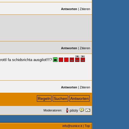
Antworten
|
Zitieren
Antworten
|
Zitieren
tl fa schidsrichta ausgilot!!!?
Antworten
|
Zitieren
Regeln
Suchen
Antworten
Moderatoren:
piloly
info@sonice.it
|
Top