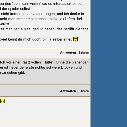
ei den "sehr sehr vielen" die es interessiert bin ich
der spieler selbst.
nicht immer genau voraus sagen, und ich denke in
cht man immer einen anhaltspunkt zu liefern. bei
ar/ist.
uss man halt a bissl geduld haben, das betrifft die fans
viel kennt ihr mich doch, bin ja selber einer.
Antworten
|
Zitieren
tch vor einer (fast) vollen "Hütte". Ohne die bisherigen
r ist heuer der erste richtig schwere Brocken und
a zu sehen gibt.
Antworten
|
Zitieren