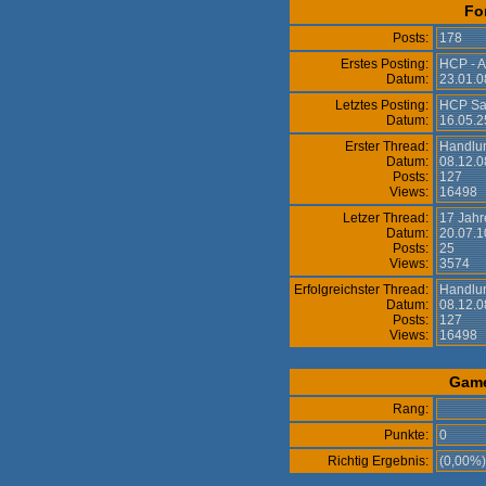
Fo
Posts:
178
Erstes Posting:
HCP - A
Datum:
23.01.0
Letztes Posting:
HCP Sa
Datum:
16.05.2
Erster Thread:
Handlu
Datum:
08.12.0
Posts:
127
Views:
16498
Letzer Thread:
17 Jahr
Datum:
20.07.1
Posts:
25
Views:
3574
Erfolgreichster Thread:
Handlu
Datum:
08.12.0
Posts:
127
Views:
16498
Gam
Rang:
Punkte:
0
Richtig Ergebnis:
(0,00%