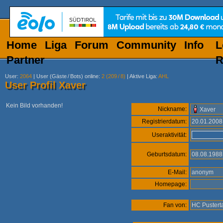
Home
Liga
Forum
Community
Info
L
Partner
R
User
:
2064
|
User (Gäste
/
Bots) online
:
2 (209
/
8)
|
Aktive Liga
:
AHL
User Profil Xaver
Kein Bild vorhanden!
Nickname:
Xaver
Registrierdatum:
20.01.200
Useraktivität:
Geburtsdatum:
08.08.198
E-Mail:
anonym
Homepage:
Fan von:
HC Pustert