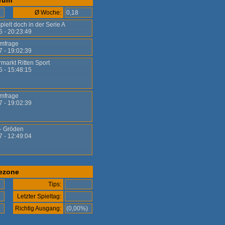
rum
Ø Woche:
0,18
pielt doch in der Serie A
5 - 20:23:49
mfrage
7 - 19:02:39
rmarkt Ritten Sport
5 - 15:48:15
mfrage
7 - 19:02:39
 - Gröden
7 - 12:49:04
ezone
Tips:
Letzter Spieltag:
)
Richtig Ausgang:
(0,00%)