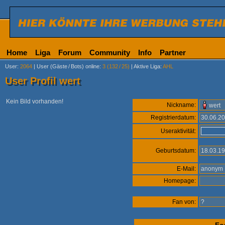
Home
Liga
Forum
Community
Info
Partner
User
:
2064
|
User (Gäste
/
Bots) online
:
3 (132
/
25)
|
Aktive Liga
:
AHL
User Profil wert
Kein Bild vorhanden!
Nickname:
wert
Registrierdatum:
30.06.2
Useraktivität:
Geburtsdatum:
18.03.1
E-Mail:
anony
Homepage:
Fan von:
?