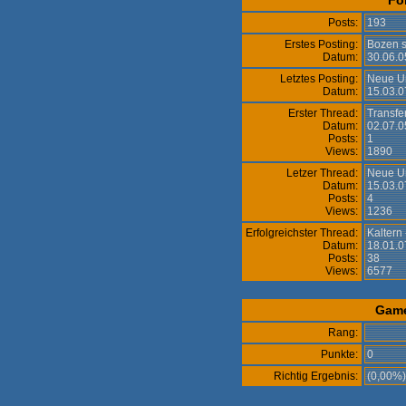
Fo
Posts:
193
Erstes Posting:
Bozen s
Datum:
30.06.0
Letztes Posting:
Neue U
Datum:
15.03.0
Erster Thread:
Transfe
Datum:
02.07.0
Posts:
1
Views:
1890
Letzer Thread:
Neue U
Datum:
15.03.0
Posts:
4
Views:
1236
Erfolgreichster Thread:
Kaltern
Datum:
18.01.0
Posts:
38
Views:
6577
Gam
Rang:
Punkte:
0
Richtig Ergebnis:
(0,00%