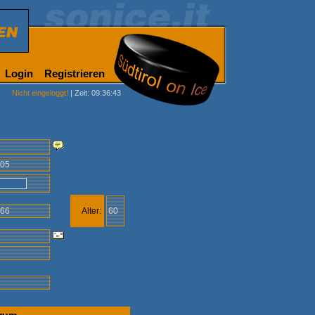
Login
Registrieren
Nicht eingeloggt!
| Zeit: 09:36:43
005
966
Alter:
60
m