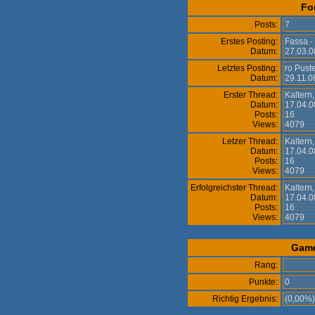
Fo
Posts:
7
Erstes Posting:
Fassa - 
Datum:
27.03.0
Letztes Posting:
ro Puste
Datum:
29.11.0
Erster Thread:
Kaltern,
Datum:
17.04.0
Posts:
16
Views:
4079
Letzer Thread:
Kaltern,
Datum:
17.04.0
Posts:
16
Views:
4079
Erfolgreichster Thread:
Kaltern,
Datum:
17.04.0
Posts:
16
Views:
4079
Gam
Rang:
Punkte:
0
Richtig Ergebnis:
(0,00%