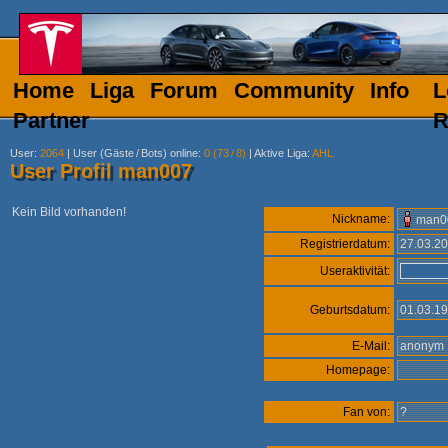
Home
Liga
Forum
Community
Info
L
Partner
R
User
:
2064
|
User (Gäste
/
Bots) online
:
0 (73
/
8)
|
Aktive Liga
:
AHL
User Profil man007
Kein Bild vorhanden!
Nickname:
man0
Registrierdatum:
27.03.2
Useraktivität:
Geburtsdatum:
01.03.1
E-Mail:
anony
Homepage:
Fan von:
?