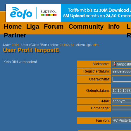
Home
Liga
Forum
Community
Info
L
Partner
R
User
:
2064
|
User (Gäste
/
Bots) online
:
0 (192
/
5)
|
Aktive Liga
:
AHL
User Profil fanpost8
Kein Bild vorhanden!
Nickname:
fanpost8
Registrierdatum:
29.09.200
Useraktivität:
Geburtsdatum:
15.10.197
E-Mail:
anonym
Homepage:
Fan von:
HC Pustert