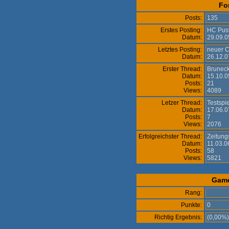
Fo
Posts:
135
Erstes Posting:
HC Pust
Datum:
29.09.0
Letztes Posting:
neuer 
Datum:
26.12.0
Erster Thread:
Brunec
Datum:
15.10.0
Posts:
21
Views:
4089
Letzer Thread:
Testspi
Datum:
17.06.0
Posts:
7
Views:
2076
Erfolgreichster Thread:
Zeitung
Datum:
11.03.0
Posts:
58
Views:
5821
Gam
Rang:
Punkte:
0
Richtig Ergebnis:
(0,00%