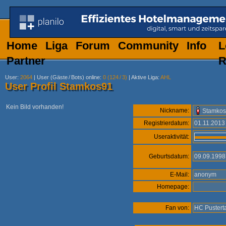
Home
Liga
Forum
Community
Info
L
Partner
R
User
:
2064
|
User (Gäste
/
Bots) online
:
0 (124
/
3)
|
Aktive Liga
:
AHL
User Profil Stamkos91
Kein Bild vorhanden!
Nickname:
Stamko
Registrierdatum:
01.11.201
Useraktivität:
Geburtsdatum:
09.09.199
E-Mail:
anonym
Homepage:
Fan von:
HC Pustert