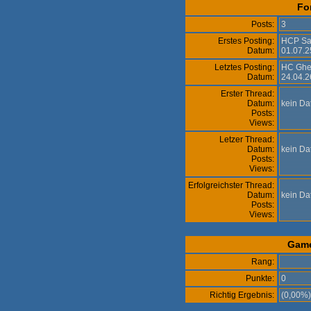
Fo
Posts:
3
Erstes Posting:
HCP Sa
Datum:
01.07.2
Letztes Posting:
HC Ghe
Datum:
24.04.2
Erster Thread:
Datum:
kein D
Posts:
Views:
Letzer Thread:
Datum:
kein D
Posts:
Views:
Erfolgreichster Thread:
Datum:
kein D
Posts:
Views:
Gam
Rang:
Punkte:
0
Richtig Ergebnis:
(0,00%