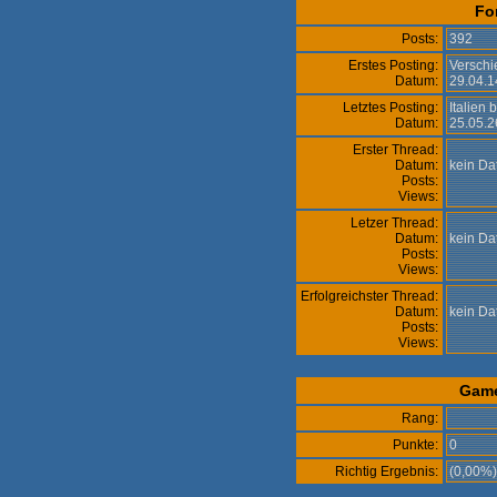
Fo
Posts:
392
Erstes Posting:
Versch
Datum:
29.04.1
Letztes Posting:
Italien
Datum:
25.05.2
Erster Thread:
Datum:
kein D
Posts:
Views:
Letzer Thread:
Datum:
kein D
Posts:
Views:
Erfolgreichster Thread:
Datum:
kein D
Posts:
Views:
Gam
Rang:
Punkte:
0
Richtig Ergebnis:
(0,00%