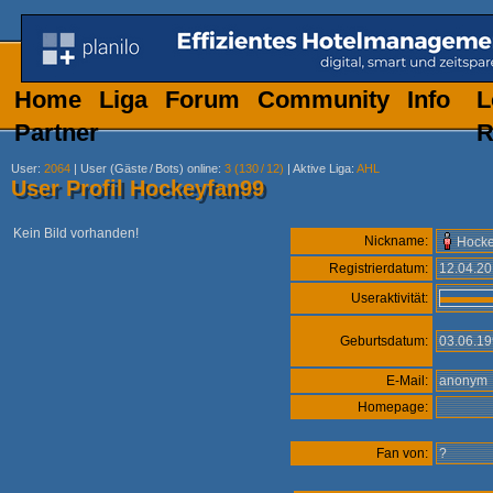
Home
Liga
Forum
Community
Info
L
Partner
R
User
:
2064
|
User (Gäste
/
Bots) online
:
3 (130
/
12)
|
Aktive Liga
:
AHL
User Profil Hockeyfan99
Kein Bild vorhanden!
Nickname:
Hocke
Registrierdatum:
12.04.2
Useraktivität:
Geburtsdatum:
03.06.1
E-Mail:
anony
Homepage:
Fan von:
?