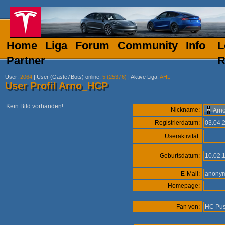
Home
Liga
Forum
Community
Info
L
Partner
R
User
:
2064
|
User (Gäste
/
Bots) online
:
5 (253
/
6)
|
Aktive Liga
:
AHL
User Profil Arno_HCP
Kein Bild vorhanden!
Nickname:
Arn
Registrierdatum:
03.04
Useraktivität:
Geburtsdatum:
10.02.
E-Mail:
anon
Homepage:
Fan von:
HC Pus