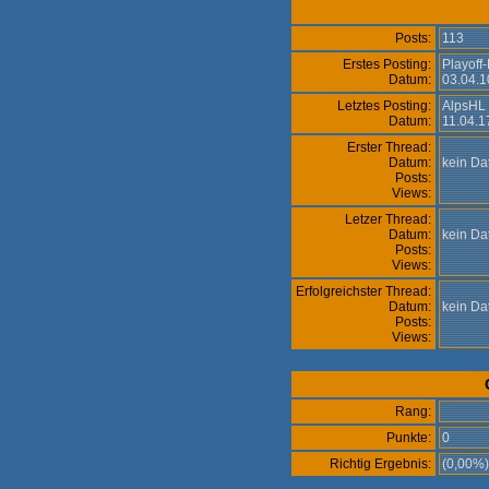
Posts:
113
Erstes Posting:
Playoff
Datum:
03.04.1
Letztes Posting:
AlpsHL 
Datum:
11.04.1
Erster Thread:
Datum:
kein D
Posts:
Views:
Letzer Thread:
Datum:
kein D
Posts:
Views:
Erfolgreichster Thread:
Datum:
kein D
Posts:
Views:
Rang:
Punkte:
0
Richtig Ergebnis:
(0,00%