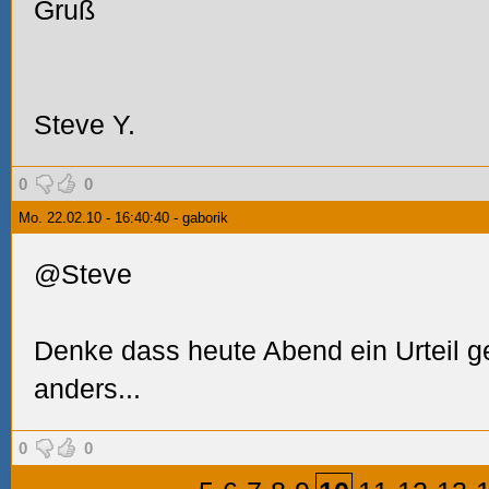
Gruß
Steve Y.
0
0
Mo. 22.02.10 - 16:40:40 - gaborik
@Steve
Denke dass heute Abend ein Urteil gef
anders...
0
0