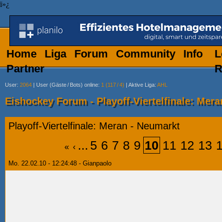
ï»¿
Home
Liga
Forum
Community
Info
L
Partner
R
User
:
2064
|
User (Gäste
/
Bots) online
:
1 (117
/
4)
|
Aktive Liga
:
AHL
Eishockey Forum - Playoff-Viertelfinale: Mer
Playoff-Viertelfinale: Meran - Neumarkt
...
5
6
7
8
9
10
11
12
13
«
‹
Mo. 22.02.10 - 12:24:48 - Gianpaolo