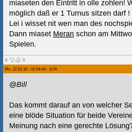
miaseten den Eintritt in olle zohlen! 
möglich daß er 1 Turnus sitzen darf
!
Lei i wisset nit wen man des nochspi
Dann miaset
Meran
schon am Mittwo
Spielen.
0
0
Mo. 22.02.10 - 15:04:44 - ILYA
@Bill
Das kommt darauf an von welcher Seit
eine blöde Situation für beide Verei
Meinung nach eine gerechte Lösung