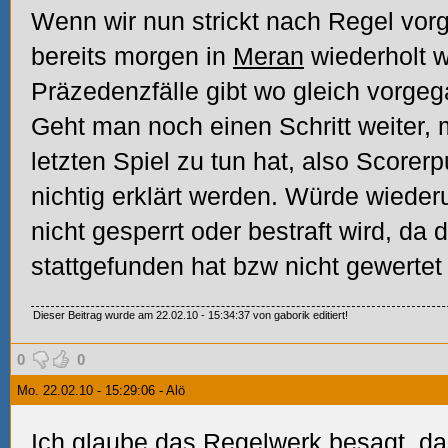
Wenn wir nun strickt nach Regel vor
bereits morgen in
Meran
wiederholt 
Präzedenzfälle gibt wo gleich vorge
Geht man noch einen Schritt weiter,
letzten Spiel zu tun hat, also Scorer
nichtig erklärt werden. Würde wieder
nicht gesperrt oder bestraft wird, da da
stattgefunden hat bzw nicht gewertet 
Dieser Beitrag wurde am 22.02.10 - 15:34:37 von gaborik editiert!
0
0
Mo. 22.02.10 - 15:29:06 - Alö
Ich glaube das Regelwerk besagt, da