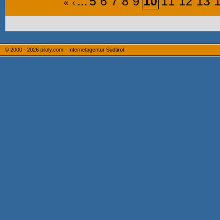
...
5
6
7
8
9
10
11
12
13
«
‹
© 2000 - 2026
piloly.com - Internetagentur Südtirol