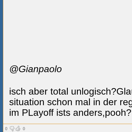
@Gianpaolo
isch aber total unlogisch?Gl
situation schon mal in der r
im PLayoff ists anders,pooh?
0
0