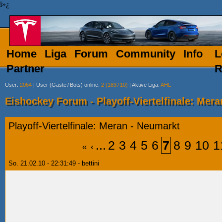
ï»¿
Home
Liga
Forum
Community
Info
L
Partner
R
User
:
2064
|
User (Gäste
/
Bots) online
:
2 (183
/
10)
|
Aktive Liga
:
AHL
Eishockey Forum - Playoff-Viertelfinale: Mer
Playoff-Viertelfinale: Meran - Neumarkt
...
2
3
4
5
6
7
8
9
10
1
«
‹
So. 21.02.10 - 22:31:49 - bettini