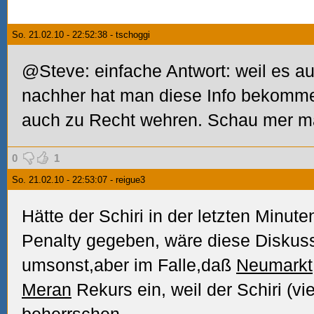
So. 21.02.10 - 22:52:38 - tschoggi
@Steve: einfache Antwort: weil es a
nachher hat man diese Info bekomme
auch zu Recht wehren. Schau mer ma
0
1
So. 21.02.10 - 22:53:07 - reigue3
Hätte der Schiri in der letzten Minut
Penalty gegeben, wäre diese Diskuss
umsonst,aber im Falle,daß
Neumarkt
Meran
Rekurs ein, weil der Schiri (vie