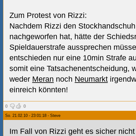
Zum Protest von Rizzi:
Nachdem Rizzi den Stockhandschuh 
nachgeworfen hat, hätte der Schiedsr
Spieldauerstrafe aussprechen müssen
entschieden nur eine 10min Strafe a
somit eine Tatsachenentscheidung, w
weder
Meran
noch
Neumarkt
irgendw
einreich könnten!
0
0
So. 21.02.10 - 23:01:18 - Steve
Im Fall von Rizzi geht es sicher nich