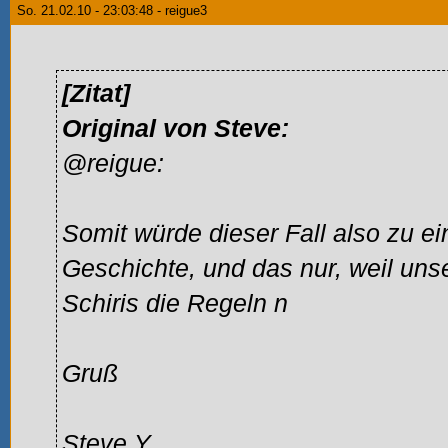
So. 21.02.10 - 23:03:48 - reigue3
[Zitat]
Original von Steve:
@reigue:
Somit würde dieser Fall also zu e
Geschichte, und das nur, weil unse
Schiris die Regeln n
Gruß
Steve Y.