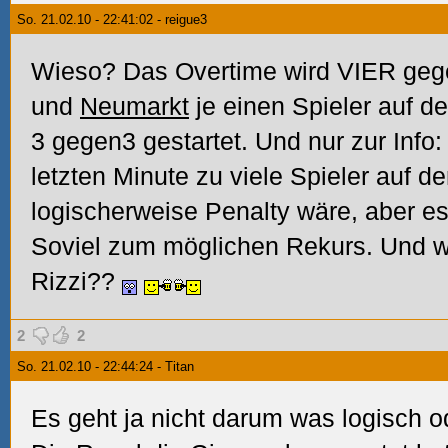
So. 21.02.10 - 22:41:02 - reigue3
Wieso? Das Overtime wird VIER gege
und
Neumarkt
je einen Spieler auf de
3 gegen3 gestartet. Und nur zur Info
letzten Minute zu viele Spieler auf d
logischerweise Penalty wäre, aber e
Soviel zum möglichen Rekurs. Und w
Rizzi??
2
2
So. 21.02.10 - 22:44:24 - Titan
Es geht ja nicht darum was logisch od