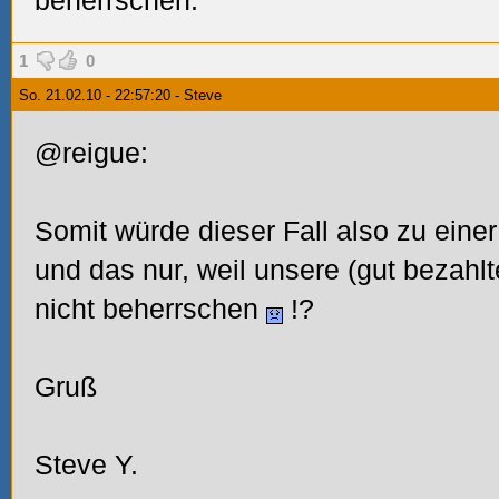
beherrschen.
1
0
So. 21.02.10 - 22:57:20 - Steve
@reigue:
Somit würde dieser Fall also zu eine
und das nur, weil unsere (gut bezahlt
nicht beherrschen
!?
Gruß
Steve Y.