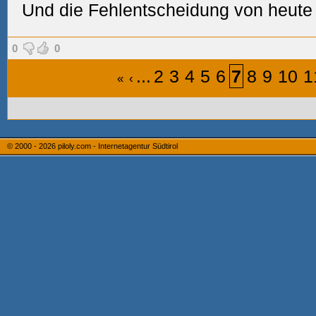
Und die Fehlentscheidung von heute is
0
0
...
2
3
4
5
6
7
8
9
10
1
«
‹
© 2000 - 2026
piloly.com - Internetagentur Südtirol