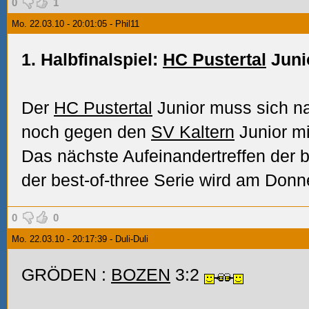
0
1
Mo. 22.03.10 - 20:01:05 - Phil11
1. Halbfinalspiel:
HC Pustertal
Juni
Der
HC Pustertal
Junior muss sich n
noch gegen den
SV Kaltern
Junior mi
Das nächste Aufeinandertreffen der 
der best-of-three Serie wird am Donn
0
0
Mo. 22.03.10 - 20:17:39 - Duli-Duli
GRÖDEN :
BOZEN
3:2