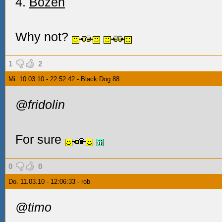
4.
Bozen
Why not?
1
2
Mi. 10.03.10 - 22:52:42 - Black Dog 88
@fridolin
For sure
0
0
Do. 11.03.10 - 12:06:33 - rob
@timo