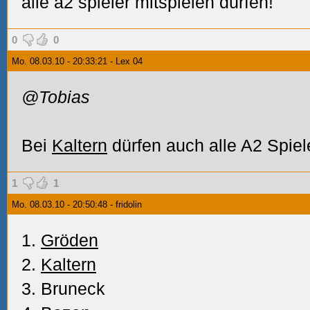
alle a2 spieler mitspielen dürfen!
0
0
Mo. 08.03.10 - 20:33:21 - Lex 04
@Tobias
Bei
Kaltern
dürfen auch alle A2 Spiele
1
1
Mo. 08.03.10 - 20:50:48 - fridolin
1.
Gröden
2.
Kaltern
3. Bruneck