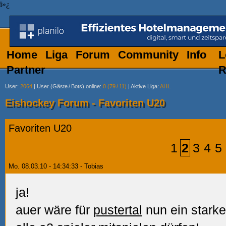
ï»¿
Home
Liga
Forum
Community
Info
L
Partner
R
User
:
2064
|
User (Gäste
/
Bots) online
:
0 (79
/
11)
|
Aktive Liga
:
AHL
Eishockey Forum - Favoriten U20
Favoriten U20
1
2
3
4
5
Mo. 08.03.10 - 14:34:33 - Tobias
ja!
auer wäre für
pustertal
nun ein stark