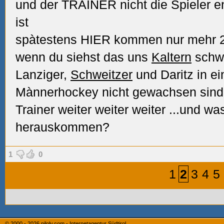
und der TRAINER nicht die Spieler e
ist
spàtestens HIER kommen nur mehr 2 
wenn du siehst das uns
Kaltern
schwi
Lanziger,
Schweitzer
und Daritz in e
Mànnerhockey nicht gewachsen sind
Trainer weiter weiter weiter
...und was
herauskommen?
1
0
1
2
3
4
5
© 2000 - 2026
piloly.com - Internetagentur Südtirol