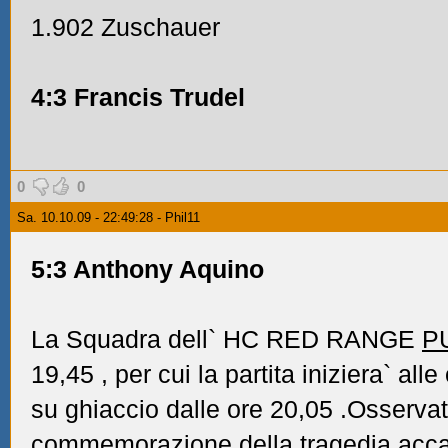
1.902 Zuschauer
4:3 Francis Trudel
0
0
Sa. 10.10.09 - 22:49:28 - Phil11
5:3 Anthony Aquino
La Squadra dell` HC RED RANGE
P
19,45
, per cui la partita iniziera` all
su ghiaccio dalle ore 20,05
.Osservat
commemorazione della tragedia acc