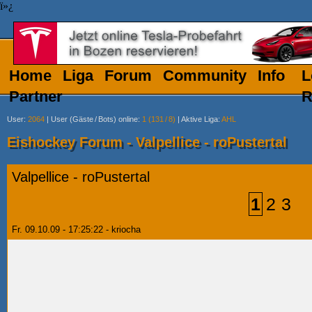
ï»¿
Home
Liga
Forum
Community
Info
L
Partner
R
User
:
2064
|
User (Gäste
/
Bots) online
:
1 (131
/
8)
|
Aktive Liga
:
AHL
Eishockey Forum - Valpellice - roPustertal
Valpellice - roPustertal
1
2
3
Fr. 09.10.09 - 17:25:22 - kriocha