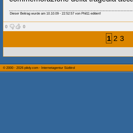
Dieser Beitrag wurde am 10.10.09 - 22:52:57 von Phil11 editiert!
0
0
1
2
3
© 2000 - 2026
piloly.com - Internetagentur Südtirol