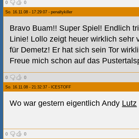
0
0
So. 16.11.08 - 17:29:07 - penaltykiller
Bravo Buam!! Super Spiel! Endlich trif
Linie! Lollo zeigt heuer wirklich sehr
für Demetz! Er hat sich sein Tor wirkl
Freue mich schon auf das Pustertals
0
0
So. 16.11.08 - 21:32:37 - ICESTOFF
Wo war gestern eigentlich Andy
Lutz
0
0