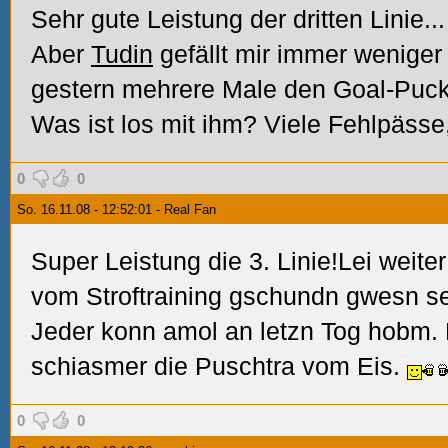
Sehr gute Leistung der dritten Linie...
Aber
Tudin
gefällt mir immer weniger 
gestern mehrere Male den Goal-Puck 
Was ist los mit ihm? Viele Fehlpässe
0
0
So. 16.11.08 - 12:52:01 - Real Fan
Super Leistung die 3. Linie!Lei weite
vom Stroftraining gschundn gwesn s
Jeder konn amol an letzn Tog hobm.
schiasmer die Puschtra vom Eis.
0
0