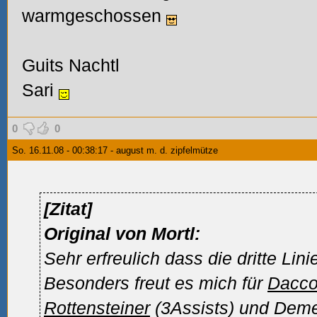
warmgeschossen
Guits Nachtl
Sari
0
0
So. 16.11.08 - 00:38:17 - august m. d. zipfelmütze
[Zitat]
Original von Mortl:
Sehr erfreulich dass die dritte Lini
Besonders freut es mich für
Dacco
Rottensteiner
(3Assists) und Deme