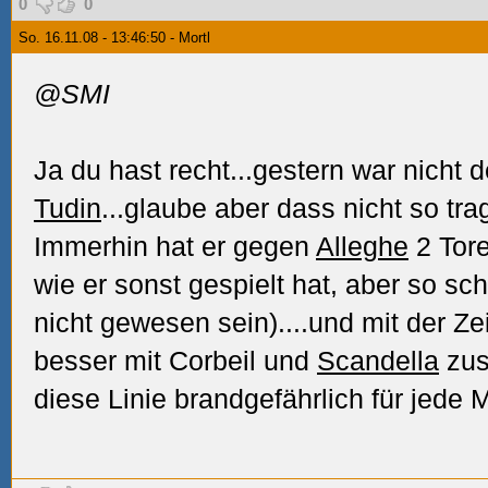
0
0
So. 16.11.08 - 13:46:50 - Mortl
@SMI
Ja du hast recht...gestern war nicht 
Tudin
...glaube aber dass nicht so trag
Immerhin hat er gegen
Alleghe
2 Tore
wie er sonst gespielt hat, aber so sc
nicht gewesen sein)....und mit der Ze
besser mit Corbeil und
Scandella
zus
diese Linie brandgefährlich für jede M