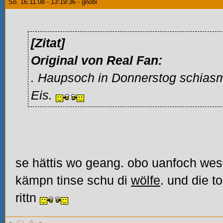
So. 16.11.08 - 13:19:36 - gnobi
[Zitat]
Original von Real Fan:
. Haupsoch in Donnerstog schias
Eis.
se hättis wo geang. obo uanfoch wes
kämpn tinse schu di
wölfe
. und die 
rittn