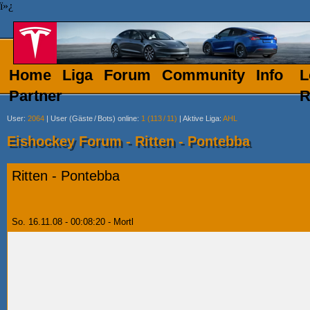
ï»¿
Home
Liga
Forum
Community
Info
L
Partner
R
User
:
2064
|
User (Gäste
/
Bots) online
:
1 (113
/
11)
|
Aktive Liga
:
AHL
Eishockey Forum - Ritten - Pontebba
Ritten - Pontebba
So. 16.11.08 - 00:08:20 - Mortl