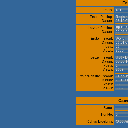
Fo
Posts:
411
Erstes Posting:
Registr
Datum:
25.12.0
Letztes Posting:
EBEL S
Datum:
22.02.2
Erster Thread:
Wölfe i
Datum:
26.01.0
Posts:
16
Views:
3150
Letzer Thread:
U18 - B
Datum:
05.03.1
Posts:
1
Views:
2639
Erfolgreichster Thread:
Fair pl
Datum:
21.11.0
Posts:
60
Views:
6067
Gam
Rang:
Punkte:
0
Richtig Ergebnis:
(0,00%