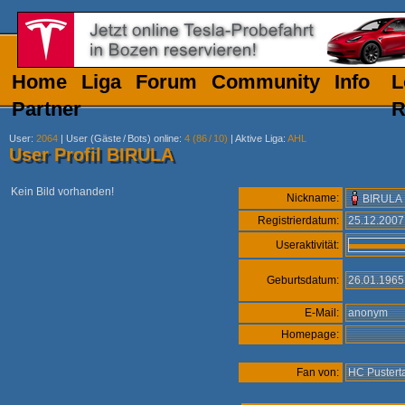
Home
Liga
Forum
Community
Info
L
Partner
R
User
:
2064
|
User (Gäste
/
Bots) online
:
4 (86
/
10)
|
Aktive Liga
:
AHL
User Profil BIRULA
Kein Bild vorhanden!
Nickname:
BIRULA
Registrierdatum:
25.12.200
Useraktivität:
Geburtsdatum:
26.01.196
E-Mail:
anonym
Homepage:
Fan von:
HC Pustert