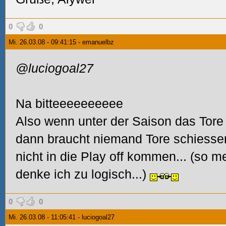
0
0
Mi. 26.03.08 - 09:41:15 - emanuelbz
@luciogoal27
Na bitteeeeeeeeee
Also wenn unter der Saison das Tore 
dann braucht niemand Tore schiesse
nicht in die Play off kommen... (so me
denke ich zu logisch...)
0
0
Mi. 26.03.08 - 11:05:41 - luciogoal27