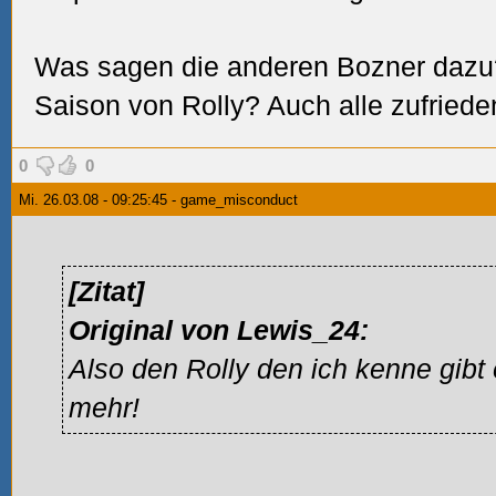
Was sagen die anderen Bozner dazu??
Saison von Rolly? Auch alle zufriede
0
0
Mi. 26.03.08 - 09:25:45 - game_misconduct
[Zitat]
Original von Lewis_24:
Also den Rolly den ich kenne gibt 
mehr!