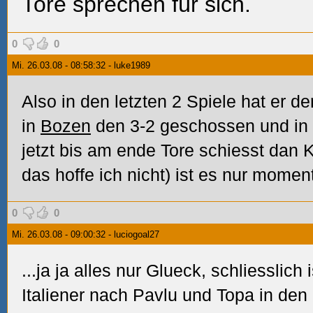
Tore sprechen für sich.
0
0
Mi. 26.03.08 - 08:58:32 - luke1989
Also in den letzten 2 Spiele hat er
in
Bozen
den 3-2 geschossen und in
jetzt bis am ende Tore schiesst dan
das hoffe ich nicht) ist es nur momen
0
0
Mi. 26.03.08 - 09:00:32 - luciogoal27
...ja ja alles nur Glueck, schliesslich 
Italiener nach Pavlu und Topa in den le