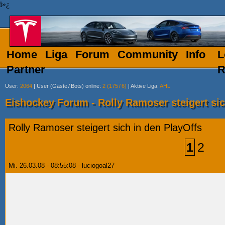
ï»¿
Home
Liga
Forum
Community
Info
L
Partner
R
User
:
2064
|
User (Gäste
/
Bots) online
:
2 (175
/
6)
|
Aktive Liga
:
AHL
Eishockey Forum - Rolly Ramoser steigert sic
Rolly Ramoser steigert sich in den PlayOffs
1
2
Mi. 26.03.08 - 08:55:08 - luciogoal27