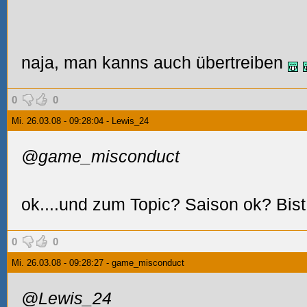
naja, man kanns auch übertreiben
0
0
Mi. 26.03.08 - 09:28:04 - Lewis_24
@game_misconduct
ok....und zum Topic? Saison ok? Bis
0
0
Mi. 26.03.08 - 09:28:27 - game_misconduct
@Lewis_24