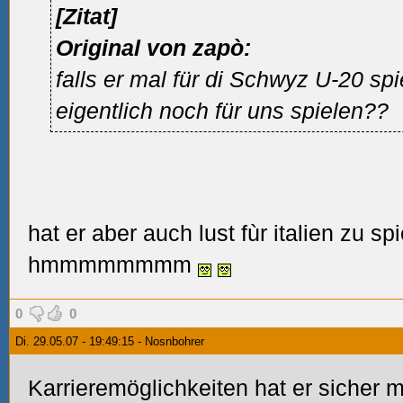
[Zitat]
Original von zapò:
falls er mal für di Schwyz U-20 spi
eigentlich noch für uns spielen??
hat er aber auch lust fùr italien zu s
hmmmmmmmm
0
0
Di. 29.05.07 - 19:49:15 - Nosnbohrer
Karrieremöglichkeiten hat er sicher 