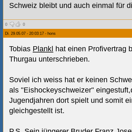
Schweiz bleibt und auch einmal für di
0
0
Di. 29.05.07 - 20:03:17 - hons
Tobias
Plankl
hat einen Profivertrag
Thurgau unterschrieben.
Soviel ich weiss hat er keinen Schwe
als "Eishockeyschweizer" eingestuft,d
Jugendjahren dort spielt und somit 
gleichgestellt ist.
P.S. Sein jüngerer Bruder
Franz Jose