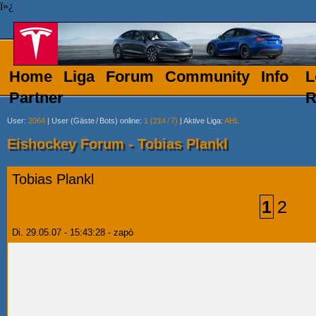
ï»¿
Home
Liga
Forum
Community
Info
L
Partner
R
User
:
2064
|
User (Gäste
/
Bots) online
:
1 (214
/
7)
|
Aktive Liga
:
AHL
Eishockey Forum - Tobias Plankl
Tobias Plankl
1
2
Di. 29.05.07 - 15:43:28 - zapò