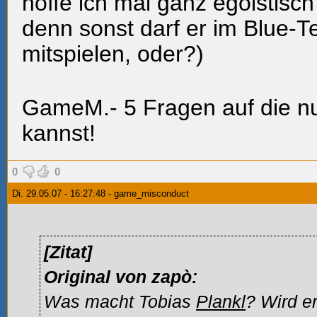
hoffe ich mal ganz egoistisch 
denn sonst darf er im Blue-T
mitspielen, oder?)
GameM.- 5 Fragen auf die nu
kannst!
0
0
Di. 29.05.07 - 16:27:48 - game_misconduct
[Zitat]
Original von zapò:
Was macht Tobias
Plankl
? Wird er