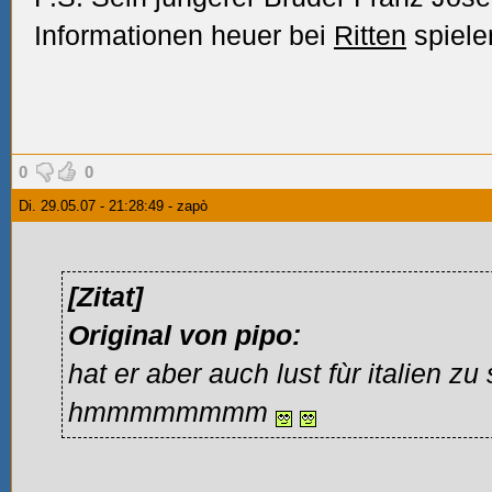
Informationen heuer bei
Ritten
spiele
0
0
Di. 29.05.07 - 21:28:49 - zapò
[Zitat]
Original von pipo:
hat er aber auch lust fùr italien z
hmmmmmmmm