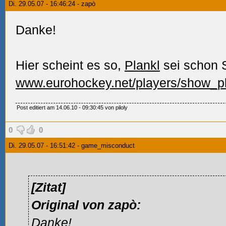
Di. 29.05.07 - 16:46:24 - zapò
Danke!
Hier scheint es so,
Plankl
sei schon 
www.eurohockey.net/players/show_pl
Post editiert am 14.06.10 - 09:30:45 von piloly
0
0
Di. 29.05.07 - 16:51:42 - game_misconduct
[Zitat]
Original von zapò:
Danke!