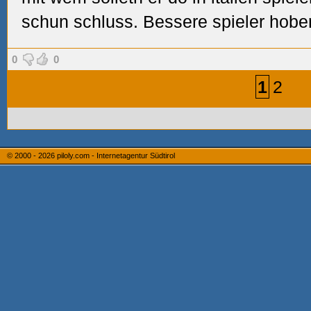
schun schluss. Bessere spieler hobe
0
0
1
2
© 2000 - 2026
piloly.com - Internetagentur Südtirol