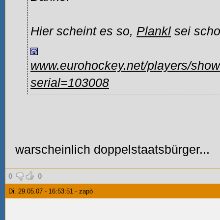
Hier scheint es so,
Plankl
sei scho
www.eurohockey.net/players/show
serial=103008
warscheinlich doppelstaatsbürger...
0
0
Di. 29.05.07 - 16:53:51 - zapò