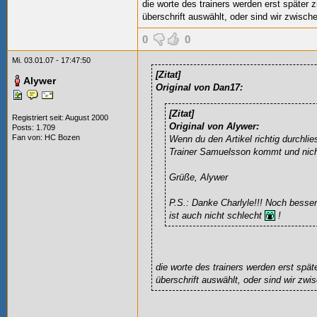
die worte des trainers werden erst später z
überschrift auswählt, oder sind wir zwisc
0
0
Mi. 03.01.07 - 17:47:50
[Zitat]
Alywer
Original von Dan17:
[Zitat]
Registriert seit: August 2000
Original von Alywer:
Posts: 1.709
Fan von:
HC Bozen
Wenn du den Artikel richtig durchlie
Trainer Samuelsson kommt und nic
Grüße, Alywer
P.S.: Danke Charlyle!!! Noch besse
ist auch nicht schlecht
!
die worte des trainers werden erst späte
überschrift auswählt, oder sind wir zw