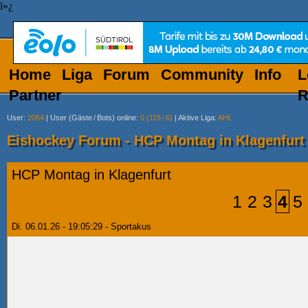
ï»¿
Home
Liga
Forum
Community
Info
L
Partner
R
User
:
2064
|
User (Gäste
/
Bots) online
:
0 (115
/
6)
|
Aktive Liga
:
AHL
Eishockey Forum - HCP Montag in Klagenfurt
HCP Montag in Klagenfurt
1
2
3
4
5
Di. 06.01.26 - 19:05:29 - Sportakus