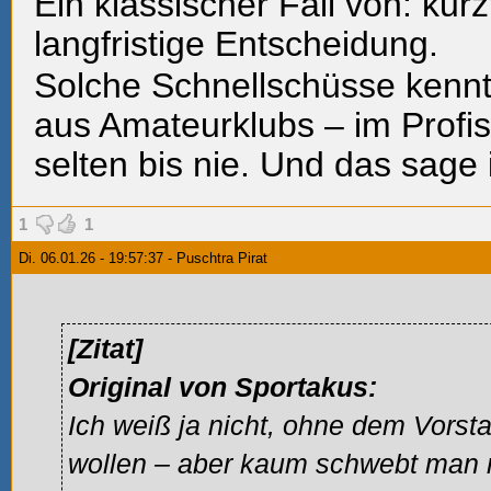
Ein klassischer Fall von: kurz
langfristige Entscheidung.
Solche Schnellschüsse kennt
aus Amateurklubs – im Profis
selten bis nie. Und das sage
1
1
Di. 06.01.26 - 19:57:37 - Puschtra Pirat
[Zitat]
Original von Sportakus:
Ich weiß ja nicht, ohne dem Vorst
wollen – aber kaum schwebt man 