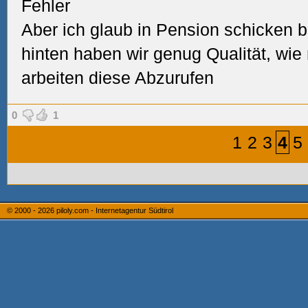
Fehler
Aber ich glaub in Pension schicken 
hinten haben wir genug Qualität, wi
arbeiten diese Abzurufen
0
1
1
2
3
4
5
© 2000 - 2026
piloly.com - Internetagentur Südtirol