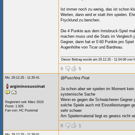
Ist immer noch zu wenig, das ist schon kla
Werten, dann wird er statt ihm spielen. E
Frycklund zu benchen.
Die 4 Punkte aus dem Innsbruck-Spiel ma
machen muss und die Stats im Vergleich j
Gegner, dann hat er 0.60 Punkte pro Spiel 
Augenhöhe von Ticar und Bardreau.
Dieser Beitrag wurde am 29.12.25 - 11:04:08 von ho
0
5
Mo. 29.12.25 - 11:35:41
@Puschtra Pirat
argininosuccinat
Ja schon aber wir spielen im Moment kein 
systemische Sache
Wenn es gegen die Schwächeren Gegner ge
Registriert seit: März 2015
solche Spiele auch mit Einzelleistungen 
Posts: 1.925
sehr schwer
Fan von:
HC Pustertal
Am Spielermaterial liegt es gewiss nicht 
0
1
Mo. 29.12.25 - 11:39:01