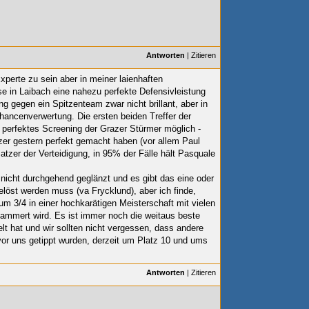
Antworten
|
Zitieren
xperte zu sein aber in meiner laienhaften
e in Laibach eine nahezu perfekte Defensivleistung
ng gegen ein Spitzenteam zwar nicht brillant, aber in
hancenverwertung. Die ersten beiden Treffer der
perfektes Screening der Grazer Stürmer möglich -
zer gestern perfekt gemacht haben (vor allem Paul
atzer der Verteidigung, in 95% der Fälle hält Pasquale
 nicht durchgehend geglänzt und es gibt das eine oder
elöst werden muss (va Frycklund), aber ich finde,
um 3/4 in einer hochkarätigen Meisterschaft mit vielen
jammert wird. Es ist immer noch die weitaus beste
elt hat und wir sollten nicht vergessen, dass andere
or uns getippt wurden, derzeit um Platz 10 und ums
Antworten
|
Zitieren