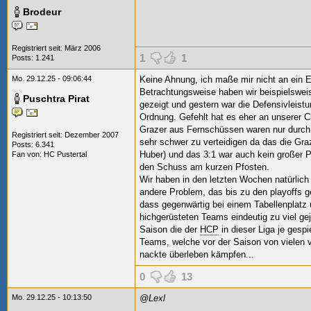
Brodeur
Registriert seit: März 2006
1
1
Posts: 1.241
Mo. 29.12.25 - 09:06:44
Keine Ahnung, ich maße mir nicht an ein E
Betrachtungsweise haben wir beispielsweis
Puschtra Pirat
gezeigt und gestern war die Defensivleistu
Ordnung. Gefehlt hat es eher an unserer C
Grazer aus Fernschüssen waren nur durch 
Registriert seit: Dezember 2007
sehr schwer zu verteidigen da das die Gra
Posts: 6.341
Huber) und das 3:1 war auch kein großer P
Fan von:
HC Pustertal
den Schuss am kurzen Pfosten.
Wir haben in den letzten Wochen natürlich
andere Problem, das bis zu den playoffs g
dass gegenwärtig bei einem Tabellenplatz 
hichgerüsteten Teams eindeutig zu viel ge
Saison die der
HCP
in dieser Liga je gespi
Teams, welche vor der Saison von vielen v
nackte überleben kämpfen...
0
13
Mo. 29.12.25 - 10:13:50
@Lexl