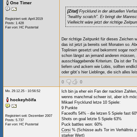
One Timer
[Zitat]
Frycklund in der aktuellen Verfa
"healthy scratch". Er bringt der Mannsc
Registriert seit: April 2019
Vielleicht wäre jetzt der richtige Zeitp
Posts: 1.428
Fan von:
HC Pustertal
Der richtige Zeitpunkt für dieses Zeichen 
das ist jetzt ja bereits seit Monaten so. 
Toplinien gesetzt und bekommt sogar noch 
schon längst an jemand anderen müssen, a
ausschlaggebende Kriterium. Da ist der Tr
liefern und ackern wie Lobis, sollten endli
oder gibt`s hier Lieblinge, die sich alles le
0
0
Mo. 29.12.25 - 10:56:52
Ich bin ja eher ein Fan der nackten Zahle
wenns manchmal schwer ist, aber ich möc
hockeyhöifa
Mikael Frycklund letze 10 Spiele:
9 Punkte
Faceoffs 54% - die letzen 5 Spiele fast 6
Registriert seit: Dezember 2007
Shots on goal letzte 5 Spiele 63%
Posts: 5.737
Puck battles won: 60%
Fan von:
HC Pustertal
Corsi
% (Schüsse aufs Tor im Verhältnis z
starker Wert)