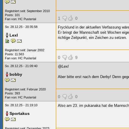
Registriert seit: September 2010
Posts: 101
1
0
Fan von:
HC Pustertal
So. 28.12.25 - 20:35:58
Frycklund in der aktuellen Verfassung wäre
Er bringt der Mannschaft seit Wochen eigent
Lexl
richtige Zeitpunkt, ein Zeichen zu setzen.
Registriert seit: Januar 2002
Posts: 11.563
0
9
Fan von:
HC Pustertal
So. 28.12.25 - 21:09:40
@Lexl
bobby
Aber bitte erst nach dem Derby! Denn ge
Registriert seit: Februar 2020
Posts: 393
0
0
Fan von:
HC Pustertal
So. 28.12.25 - 21:19:10
Also am 23. im pukanaka hat die Mannschaf
Sportakus
Registriert seit: Dezember 2023