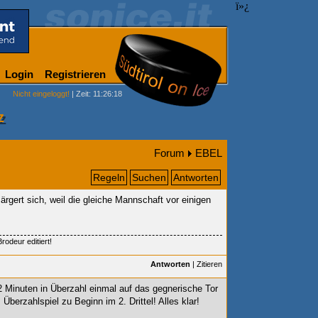
ï»¿
Login
Registrieren
Nicht eingeloggt!
| Zeit: 11:26:18
z
Forum
EBEL
Regeln
Suchen
Antworten
rgert sich, weil die gleiche Mannschaft vor einigen
odeur editiert!
Antworten
|
Zitieren
 2 Minuten in Überzahl einmal auf das gegnerische Tor
 Überzahlspiel zu Beginn im 2. Drittel! Alles klar!