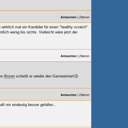
Antworten
|
Zitieren
 wirklich mal ein Kandidat für einen "healthy scratch".
lich wenig bis nichts. Vielleicht wäre jetzt der
Antworten
|
Zitieren
gen
Bozen
schießt er wieder den Gamewinner!😉
Antworten
|
Zitieren
t mir eindeutig besser gefallen...