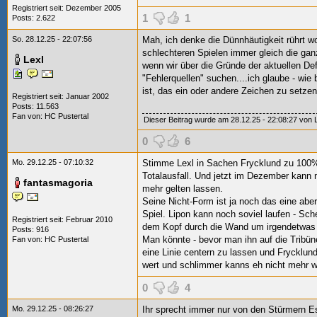
Registriert seit: Dezember 2005
1
1
Posts: 2.622
So. 28.12.25 - 22:07:56
Mah, ich denke die Dünnhäutigkeit rührt w
schlechteren Spielen immer gleich die ganz
Lexl
wenn wir über die Gründe der aktuellen Def
"Fehlerquellen" suchen....ich glaube - wi
ist, das ein oder andere Zeichen zu setzen.
Registriert seit: Januar 2002
Posts: 11.563
Fan von:
HC Pustertal
Dieser Beitrag wurde am 28.12.25 - 22:08:27 von Le
0
6
Mo. 29.12.25 - 07:10:32
Stimme Lexl in Sachen Frycklund zu 100% z
Totalausfall. Und jetzt im Dezember kann
fantasmagoria
mehr gelten lassen.
Seine Nicht-Form ist ja noch das eine abe
Spiel. Lipon kann noch soviel laufen - Sch
Registriert seit: Februar 2010
dem Kopf durch die Wand um irgendetwas 
Posts: 916
Man könnte - bevor man ihn auf die Tribüne
Fan von:
HC Pustertal
eine Linie centern zu lassen und Frycklun
wert und schlimmer kanns eh nicht mehr w
0
4
Mo. 29.12.25 - 08:26:27
Ihr sprecht immer nur von den Stürmern
Es