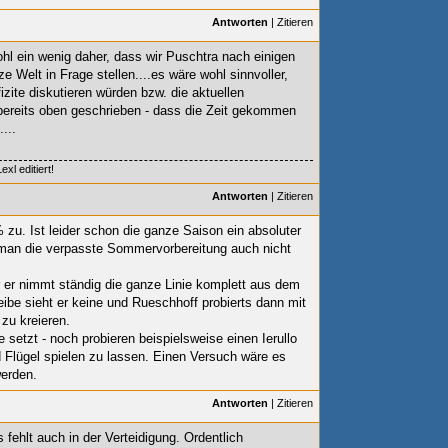
Antworten
|
Zitieren
ohl ein wenig daher, dass wir Puschtra nach einigen
e Welt in Frage stellen....es wäre wohl sinnvoller,
izite diskutieren würden bzw. die aktuellen
e bereits oben geschrieben - dass die Zeit gekommen
...
xl editiert!
Antworten
|
Zitieren
u. Ist leider schon die ganze Saison ein absoluter
 man die verpasste Sommervorbereitung auch nicht
r er nimmt ständig die ganze Linie komplett aus dem
eibe sieht er keine und Rueschhoff probierts dann mit
zu kreieren.
 setzt - noch probieren beispielsweise einen Ierullo
d Flügel spielen zu lassen. Einen Versuch wäre es
erden.
Antworten
|
Zitieren
 fehlt auch in der Verteidigung. Ordentlich