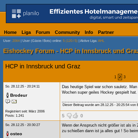
Home
Liga
Forum
Community
Info
Partner
User
:
2064
|
User (Gäste
/
Bots) online
:
5 (120
/
5)
|
Aktive Liga
:
AHL
Eishockey Forum - HCP in Innsbruck und Gra
HCP in Innsbruck und Graz
1
2
3
So. 28.12.25 - 20:24:11
Das heutige Spiel war schon sauletz. Man ä
Wochen super geiles Hockey gespielt hat.
Brodeur
Dieser Beitrag wurde am 28.12.25 - 20:25:54 von Br
Registriert seit: März 2006
5
0
Posts: 1.241
So. 28.12.25 - 20:30:27
Wenn der Anspruch nicht größer ist als in
zu schießen dann ist ja alles gut
! So beim
osteo