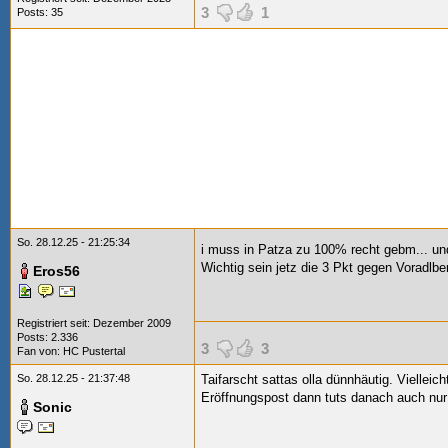
3
1
Posts: 35
So. 28.12.25 - 21:25:34
i muss in Patza zu 100% recht gebm... 
Wichtig sein jetz die 3 Pkt gegen Voradl
Eros56
Registriert seit: Dezember 2009
Posts: 2.336
3
3
Fan von:
HC Pustertal
So. 28.12.25 - 21:37:48
Taifarscht sattas olla dünnhäutig. Vielleic
Eröffnungspost dann tuts danach auch nur
Sonic