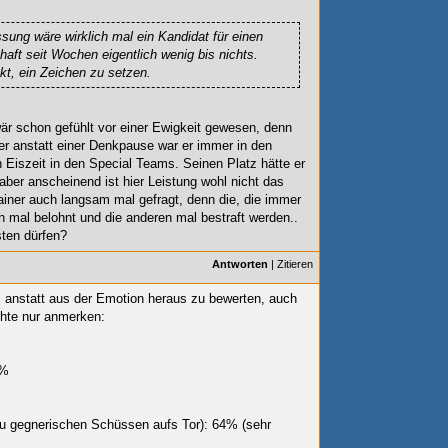
ssung wäre wirklich mal ein Kandidat für einen
haft seit Wochen eigentlich wenig bis nichts.
unkt, ein Zeichen zu setzen.
wär schon gefühlt vor einer Ewigkeit gewesen, denn
Aber anstatt einer Denkpause war er immer in den
Eiszeit in den Special Teams. Seinen Platz hätte er
ber anscheinend ist hier Leistung wohl nicht das
ainer auch langsam mal gefragt, denn die, die immer
ch mal belohnt und die anderen mal bestraft werden..
isten dürfen?
Antworten
|
Zitieren
n, anstatt aus der Emotion heraus zu bewerten, auch
hte nur anmerken:
0%
u gegnerischen Schüssen aufs Tor): 64% (sehr