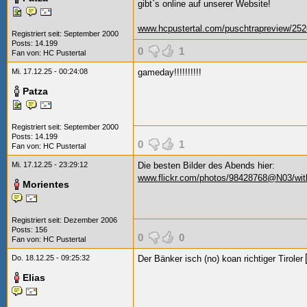
gibt`s online auf unserer Website!
www.hcpustertal.com/puschtrapreview/252
Registriert seit: September 2000
Posts: 14.199
0
1
Fan von:
HC Pustertal
Mi. 17.12.25 - 00:24:08
gameday!!!!!!!!!!
Patza
Registriert seit: September 2000
Posts: 14.199
0
1
Fan von:
HC Pustertal
Mi. 17.12.25 - 23:29:12
Die besten Bilder des Abends hier:
www.flickr.com/photos/98428768@N03/wi
Morientes
Registriert seit: Dezember 2006
Posts: 156
0
0
Fan von:
HC Pustertal
Do. 18.12.25 - 09:25:32
Der Bänker isch (no) koan richtiger Tiroler
Elias