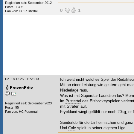
Registriert seit: September 2012
Posts: 1.396
0
1
Fan von:
HC Pustertal
Do. 18.12.25 - 11:28:13
Ich weiß nicht welches Spiel der Redakteu
Mit so einer Leistung wie gestern geht man
FrozenFritz
Niederlage raus.
Was ist mit Superstar Lauridsen los? Mome
im
Pustertal
das Eishockeyspielen verlernt
Registriert seit: September 2023
mit Strafen auf.
Posts: 95
Frycklund wiegt gefühlt nur noch 20kg, er 
Fan von:
HC Pustertal
Sonderlob für die Einheimischen und ganz 
Und
Cole
spielt in seiner eigenen Liga.