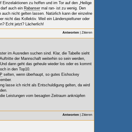
f Einzelaktionen zu hoffen und im Tor auf den „Heilige
 darf auch ein
Rabanser
mal ran- ist zu wenig. Den
 auch nicht gelten lassen. Natürlich kann der einzelne
er nicht das Kollektiv.
Weil ein Länderspieltuner oder
? Echt jetzt? Lächerlich!
Antworten
|
Zitieren
ster im Ausreden suchen sind. Klar, die Tabelle sieht
 Auftritte der Mannschaft weiterhin so sein werden,
). Und dann geht das geheule wieder los oder es kommt
noch in den Top10.
P
selten, wenn überhaupt, so gutes Eishockey
vember.
g lasse ich nicht als Entschuldigung gelten, da wird
eden.
 die Leistungen vom besagten Zeitraum anknüpfen
Antworten
|
Zitieren