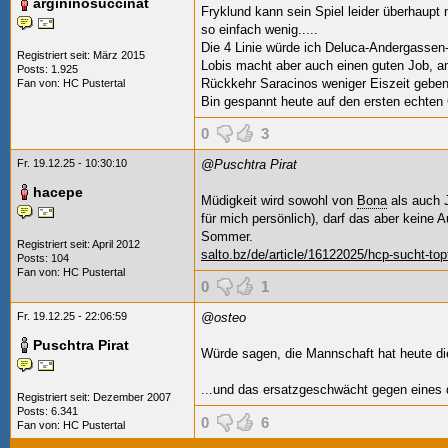
argininosuccinat
Fryklund kann sein Spiel leider überhaupt ni
so einfach wenig.....
Die 4 Linie würde ich Deluca-Andergassen-
Registriert seit: März 2015
Lobis macht aber auch einen guten Job, a
Posts: 1.925
Rückkehr Saracinos weniger Eiszeit geben,
Fan von:
HC Pustertal
Bin gespannt heute auf den ersten echte
0
3
Fr. 19.12.25 - 10:30:10
@Puschtra Pirat
hacepe
Müdigkeit wird sowohl von
Bona
als auch 
für mich persönlich), darf das aber keine
Sommer.
Registriert seit: April 2012
salto.bz/de/article/16122025/hcp-sucht-to
Posts: 104
Fan von:
HC Pustertal
0
1
Fr. 19.12.25 - 22:06:59
@osteo
Puschtra Pirat
Würde sagen, die Mannschaft hat heute die
...und das ersatzgeschwächt gegen eines 
Registriert seit: Dezember 2007
Posts: 6.341
0
6
Fan von:
HC Pustertal