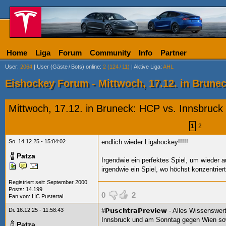
Home
Liga
Forum
Community
Info
Partner
User
:
2064
|
User (Gäste
/
Bots) online
:
2 (124
/
11)
|
Aktive Liga
:
AHL
Eishockey Forum - Mittwoch, 17.12. in Brune
Mittwoch, 17.12. in Bruneck: HCP vs. Innsbruck
1
2
So. 14.12.25 - 15:04:02
endlich wieder Ligahockey!!!!!
Patza
Irgendwie ein perfektes Spiel, um wieder a
irgendwie ein Spiel, wo höchst konzentriert
Registriert seit: September 2000
Posts: 14.199
0
2
Fan von:
HC Pustertal
Di. 16.12.25 - 11:58:43
#𝗣𝘂𝘀𝗰𝗵𝘁𝗿𝗮𝗣𝗿𝗲𝘃𝗶𝗲𝘄 - Alles Wiss
Innsbruck und am Sonntag gegen Wien sow
Patza