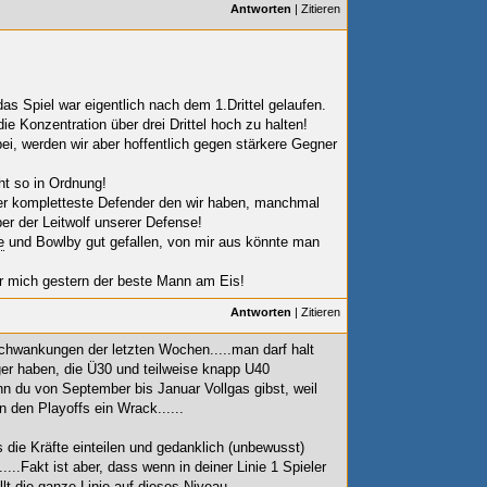
Antworten
|
Zitieren
s Spiel war eigentlich nach dem 1.Drittel gelaufen.
ie Konzentration über drei Drittel hoch zu halten!
ei, werden wir aber hoffentlich gegen stärkere Gegner
ht so in Ordnung!
der kompletteste Defender den wir haben, manchmal
r der Leitwolf unserer Defense!
e
und Bowlby gut gefallen, von mir aus könnte man
ür mich gestern der beste Mann am Eis!
Antworten
|
Zitieren
hwankungen der letzten Wochen.....man darf halt
ger haben, die Ü30 und teilweise knapp U40
enn du von September bis Januar Vollgas gibst, weil
in den Playoffs ein Wrack......
 die Kräfte einteilen und gedanklich (unbewusst)
....Fakt ist aber, dass wenn in deiner Linie 1 Spieler
llt die ganze Linie auf dieses Niveau.