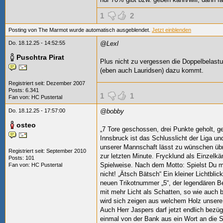
1
2
Posting von The Marmot wurde automatisch ausgeblendet.
Jetzt einblenden
Do. 18.12.25 - 14:52:55
@Lexl
Puschtra Pirat
Plus nicht zu vergessen die Doppelbelastu
(eben auch Lauridsen) dazu kommt.
Registriert seit: Dezember 2007
Posts: 6.341
1
1
Fan von:
HC Pustertal
Do. 18.12.25 - 17:57:00
@bobby
osteo
„7 Tore geschossen, drei Punkte geholt, 
Innsbruck ist das Schlusslicht der Liga u
unserer Mannschaft lässt zu wünschen übri
Registriert seit: September 2010
zur letzten Minute. Frycklund als Einze
Posts: 101
Spielweise. Nach dem Motto: Spielst Du mi
Fan von:
HC Pustertal
nicht! „Ätsch Bätsch“ Ein kleiner Lichtblic
neuen Trikotnummer „5“, der legendären 
mit mehr Licht als Schatten, so wie auch b
wird sich zeigen aus welchem Holz unsere
Auch Herr Jaspers darf jetzt endlich bezügl
einmal von der Bank aus ein Wort an die Sp