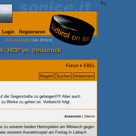
ï»¿
Login
Registrieren
Nicht eingeloggt!
| Zeit: 18:55:15
ck: HCP vs. Innsbruck
Forum
EBEL
Regeln
Suchen
Antworten
uf die Siegerstraße zu gelangen!!!!! Aber auch
 zu Werke zu gehen ist. Vorbericht folgt.
Antworten
|
Zitieren
enswerte zu unseren beiden Heimspielen am Mittwoch gegen
ie unserem Auswärtsspiel am Freitag in Laibach