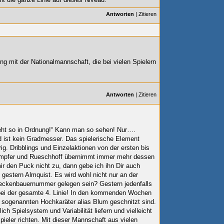
Antworten
|
Zitieren
ng mit der Nationalmannschaft, die bei vielen Spielern
Antworten
|
Zitieren
geht so in Ordnung!“ Kann man so sehen! Nur….
nd ist kein Gradmesser. Das spielerische Element
g. Dribblings und Einzelaktionen von der ersten bis
lkämpfer und Rueschhoff übernimmt immer mehr dessen
r den Puck nicht zu, dann gebe ich ihn Dir auch
k gestern Almquist. Es wird wohl nicht nur an der
Beckenbauernummer gelegen sein? Gestern jedenfalls
ei der gesamte 4. Linie!
In den kommenden Wochen
 sogenannten Hochkaräter alias Blum geschnitzt sind.
ich Spielsystem und Variabilität liefern und vielleicht
ieler richten. Mit dieser Mannschaft aus vielen