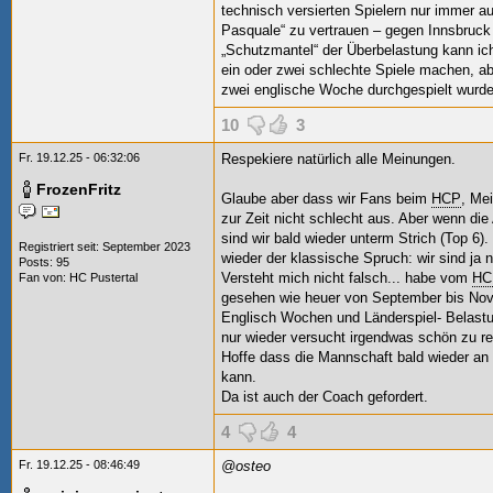
technisch versierten Spielern nur immer au
Pasquale“ zu vertrauen – gegen Innsbruck
„Schutzmantel“ der Überbelastung kann ich
ein oder zwei schlechte Spiele machen, ab
zwei englische Woche durchgespielt wurden
10
3
Fr. 19.12.25 - 06:32:06
Respekiere natürlich alle Meinungen.
FrozenFritz
Glaube aber dass wir Fans beim
HCP
, Mei
zur Zeit nicht schlecht aus. Aber wenn die
sind wir bald wieder unterm Strich (Top 6
Registriert seit: September 2023
wieder der klassische Spruch: wir sind ja 
Posts: 95
Versteht mich nicht falsch... habe vom
HC
Fan von:
HC Pustertal
gesehen wie heuer von September bis No
Englisch Wochen und Länderspiel- Belastun
nur wieder versucht irgendwas schön zu r
Hoffe dass die Mannschaft bald wieder an
kann.
Da ist auch der Coach gefordert.
4
4
Fr. 19.12.25 - 08:46:49
@osteo