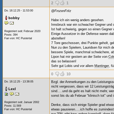
2
1
Do. 18.12.25 - 11:53:00
@FrozenFritz
bobby
Habe ich ein wenig anders gesehen.
Innsbruck war ein schwacher Gegner und da
Ist halt schwierig, gegen so einen Gegner d
Registriert seit: Februar 2020
Einige Aussetzer in der Defense waren dab
Posts: 394
abstellen!
Fan von:
HC Pustertal
7 Tore geschossen, drei Punkte geholt, ge
Nun zu den Spielern, Lauridsen für mich 
bessere Spiele, manchmal schwächere, abe
Lipon hat mir gestern an der Seite von
Col
das so belassen!
Sehr gut Lobis und vor allem
Mantinger
, f
0
10
Do. 18.12.25 - 13:38:05
Bzgl. der Anmerkungen zu den Leistungssc
nicht vergessen, dass wir 12 Leistungsträ
Lexl
sind.....und da geht es halt nicht mehr, w
sonst bis du ab Februar "klinisch tot" und 
Registriert seit: Januar 2002
Denke, dass sich einige Spieler grad etwas
Posts: 11.569
etwas pausieren.....ich hoffe es zumindest.
Fan von:
HC Pustertal
nur 70% gibt bzw. geben kann/will, dann fä