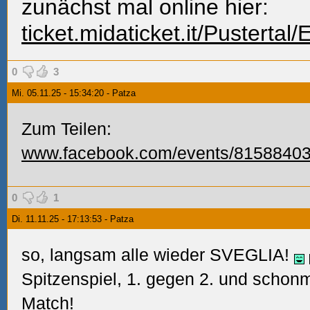
zunächst mal online hier:
ticket.midaticket.it/Pustert
0
3
Mi. 05.11.25 - 15:34:20 - Patza
Zum Teilen:
www.facebook.com/events/8158840
0
1
Di. 11.11.25 - 17:13:53 - Patza
so, langsam alle wieder SVEGLIA!
Spitzenspiel, 1. gegen 2. und scho
Match!