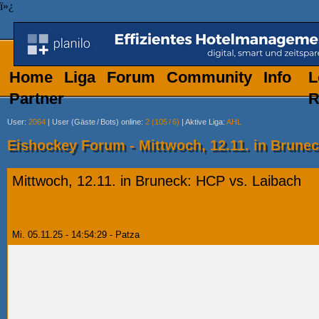
ï»¿
Home
Liga
Forum
Community
Info
L
Partner
R
User
:
2064
|
User (Gäste
/
Bots) online
:
2 (105
/
6)
|
Aktive Liga
:
AHL
Eishockey Forum - Mittwoch, 12.11. in Brune
Mittwoch, 12.11. in Bruneck: HCP vs. Laibach
Mi. 05.11.25 - 14:54:29 - Patza