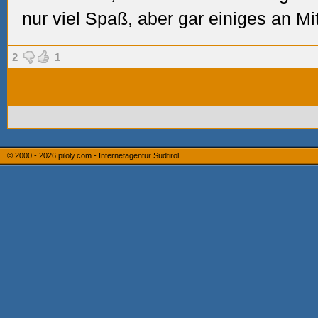
nur viel Spaß, aber gar einiges an M
2
1
© 2000 - 2026
piloly.com - Internetagentur Südtirol