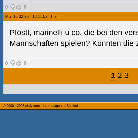
0
0
Mo. 16.02.26 - 13:11:52 - t.hill
Pföstl, marinelli u co, die bei den ve
Mannschaften spielen? Könnten die 
0
0
1
2
3
© 2000 - 2026
piloly.com - Internetagentur Südtirol