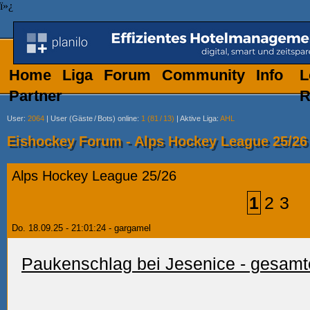
ï»¿
Home
Liga
Forum
Community
Info
L
Partner
R
User
:
2064
|
User (Gäste
/
Bots) online
:
1 (81
/
13)
|
Aktive Liga
:
AHL
Eishockey Forum - Alps Hockey League 25/26
Alps Hockey League 25/26
1
2
3
Do. 18.09.25 - 21:01:24 - gargamel
Paukenschlag bei Jesenice - gesamter