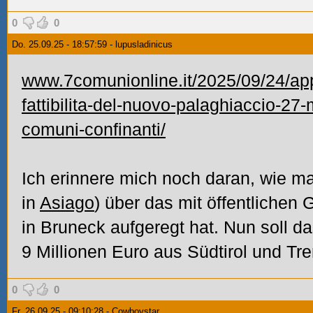
0
0
Do. 25.09.25 - 18:57:59 - lupusladinicus
www.7comunionline.it/2025/09/24/appr
fattibilita-del-nuovo-palaghiaccio-27-m
comuni-confinanti/
Ich erinnere mich noch daran, wie ma
in
Asiago
) über das mit öffentlichen 
in Bruneck aufgeregt hat. Nun soll da
9 Millionen Euro aus Südtirol und Tr
0
0
Fr. 26.09.25 - 09:10:28 - Cowboystar