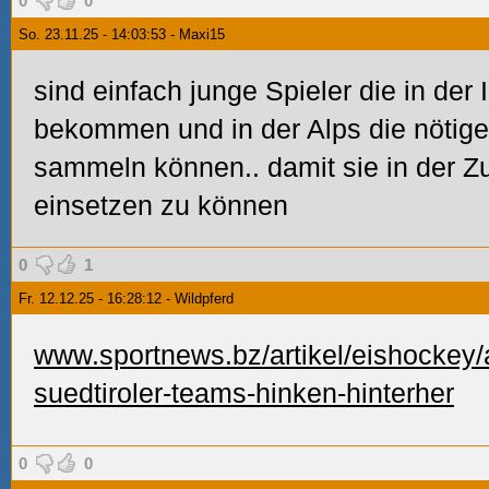
0
0
So. 23.11.25 - 14:03:53 - Maxi15
sind einfach junge Spieler die in der
bekommen und in der Alps die nötige
sammeln können.. damit sie in der Zu
einsetzen zu können
0
1
Fr. 12.12.25 - 16:28:12 - Wildpferd
www.sportnews.bz/artikel/eishockey/a
suedtiroler-teams-hinken-hinterher
0
0