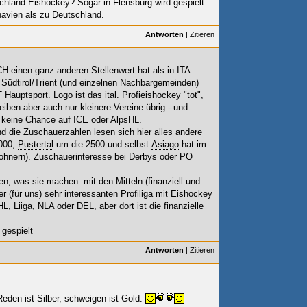
chland Eishockey? Sogar in Flensburg wird gespielt
navien als zu Deutschland.
Antworten
|
Zitieren
H einen ganz anderen Stellenwert hat als in ITA.
n Südtirol/Trient (und einzelnen Nachbargemeinden)
Hauptsport. Logo ist das ital. Profieishockey "tot",
iben aber auch nur kleinere Vereine übrig - und
 keine Chance auf ICE oder AlpsHL.
nd die Zuschauerzahlen lesen sich hier alles andere
4000,
Pustertal
um die 2500 und selbst
Asiago
hat im
ohnern). Zuschauerinteresse bei Derbys oder PO
n, was sie machen: mit den Mitteln (finanziell und
ner (für uns) sehr interessanten Profiliga mit Eishockey
, Liiga, NLA oder DEL, aber dort ist die finanzielle
gespielt
Antworten
|
Zitieren
Reden ist Silber, schweigen ist Gold.