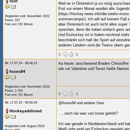
root
Weil es in Österreich ja so rosig ausscha
Erst vor einem Monat wurden alle Jugen
(https://hockey-news.info/der-oeehv-muss-
Registriert seit: November 2022
sommercamps/). Ich will auf keinem Fall sa
Posts: 157
aber Österreich ist auch nicht alles super
Fan von:
HC Meran
sprechen, denn die haben einfach ganz and
Und Eishockey ist in Italien nochmal mehr
beschränkt sich halt der Sport auf einzeln
anderen Ländern sind die Teams übers ganz
0
0
Mi. 17.07.24 - 08:46:13
Aa heute: anscheinend Braden Christoffer 
wie vor Valentine und Tevez heiße Namen
foxes84
Registriert seit: November 2016
Posts: 2.763
0
0
Fan von:
HC Bozen
Mi. 17.07.24 - 08:56:49
@foxes84
und andere User
Hockeyaddicted
…..noch nie was von Ironie gehört?
Ich war gerade in Norddeutschland und ha
Registriert seit: August 2023
Weiß sehr wohl wo Eishockey gespielt wir