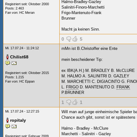
Halmo-Bradley-Gazley
Registriert seit: Oktober 2000
Salinitri-Finoro-Marchetti
Posts: 2.463
Frigo-Mantenuto-Frank
Fan von:
HC Meran
Brunner
Macht ja keinen Sinn.
0
5
Mi. 17.07.24 - 11:24:12
mMn ist B.Christoffer eine Ente
Chilist68
mein bescheidener Tip:
ex IBK(A.H.) M. BRADLEY
B. McCLURE
Registriert seit: Oktober 2015
M. HALMO
A. SALINITRI
D. GAZLEY
Posts: 1.215
M. MARCHETTI
C.
DIGIACINTO
G. FIN
Fan von:
HC Eppan
L.
FRIGO
D. MANTENUTO
D.
FRANK
P.BRUNNER
1
1
Mi. 17.07.24 - 12:27:15
Will man auf junge einheimische Spieler b
Chance auch gibt, sonst ist er spätestens
ropitaly
Halmo - Bradley - McClure
Marchetti - Salinitri - Gazley
Registriert seit: Februar 2009