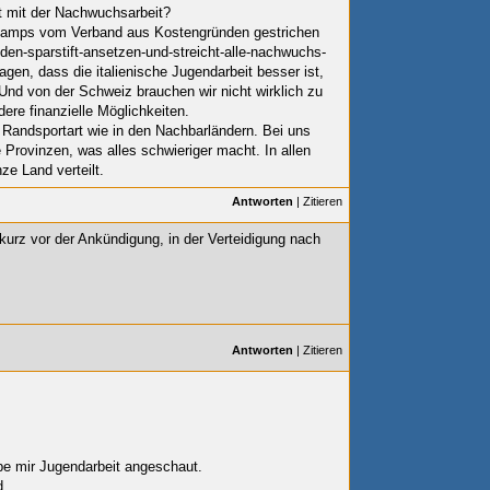
ut mit der Nachwuchsarbeit?
dcamps vom Verband aus Kostengründen gestrichen
den-sparstift-ansetzen-und-streicht-alle-nachwuchs-
gen, dass die italienische Jugendarbeit besser ist,
. Und von der Schweiz brauchen wir nicht wirklich zu
ere finanzielle Möglichkeiten.
 Randsportart wie in den Nachbarländern. Bei uns
e Provinzen, was alles schwieriger macht. In allen
e Land verteilt.
Antworten
|
Zitieren
kurz vor der Ankündigung, in der Verteidigung nach
Antworten
|
Zitieren
be mir Jugendarbeit angeschaut.
d…..