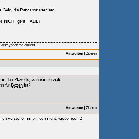
 Geld, die Randsportarten etc.
es NICHT geht = ALIBI
ockeyaddicted editiert!
Antworten
|
Zitieren
r in den Playoffs, wahnsinnig viele
nn für
Bozen
ist?
Antworten
|
Zitieren
 ich verstehe immer noch nicht, wieso noch 2