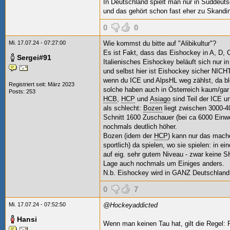
In Deutschland spielt man nur in Süddeuts
und das gehört schon fast eher zu Skandi
0
0
Mi. 17.07.24 - 07:27:00
Wie kommst du bitte auf "Alibikultur"?
Es ist Fakt, dass das Eishockey in A, D, C
Sergei#91
Italienisches Eishockey beläuft sich nur i
und selbst hier ist Eishockey sicher NICHT 
wenn du ICE und AlpsHL weg zählst, da ble
Registriert seit: März 2023
solche haben auch in Österreich kaum/gar
Posts: 253
HCB
,
HCP
und
Asiago
sind Teil der ICE u
als schlecht:
Bozen
liegt zwischen 3000-
Schnitt 1600 Zuschauer (bei ca 6000 Einw
nochmals deutlich höher.
Bozen (idem der
HCP
) kann nur das mache
sportlich) da spielen, wo sie spielen: in ei
auf eig. sehr gutem Niveau - zwar keine SHL
Lage auch nochmals um Einiges anders.
N.b. Eishockey wird in GANZ Deutschland 
0
7
Mi. 17.07.24 - 07:52:50
@Hockeyaddicted
Hansi
Wenn man keinen Tau hat, gilt die Regel: 