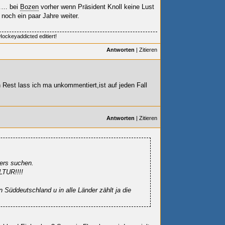
……… bei
Bozen
vorher wenn Präsident Knoll keine Lust
noch ein paar Jahre weiter.
ockeyaddicted editiert!
Antworten
|
Zitieren
Rest lass ich ma unkommentiert,ist auf jeden Fall
Antworten
|
Zitieren
ers suchen.
LTUR!!!!
n Süddeutschland u in alle Länder zählt ja die