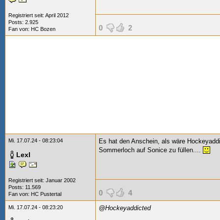
Registriert seit: April 2012
Posts: 2.925
0
2
Fan von:
HC Bozen
Mi. 17.07.24 - 08:23:04
Es hat den Anschein, als wäre Hockeyaddict
Sommerloch auf Sonice zu füllen....
Lexl
Registriert seit: Januar 2002
Posts: 11.569
0
4
Fan von:
HC Pustertal
Mi. 17.07.24 - 08:23:20
@Hockeyaddicted