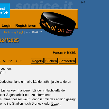
ï»¿
Login
Registrieren
Nicht eingeloggt!
| Zeit: 10:44:52
024/2025
Forum
EBEL
›
»
Regeln
Suchen
Antworten
0
51
52
...
 suchen.
R!!!!
üddeutschland u in alle Länder zählt ja die anderen
 Eishockey in anderen Ländern, Nachbarländer
ber Jugendarbeit etc. zu informieren.
es immer besser weißt, dann ist mir das
ehrlich gesagt
 gerne ins Stadion nach Bruneck oder
Bozen
.