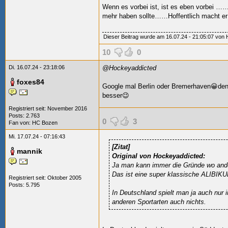
Wenn es vorbei ist, ist es eben vorbei 
mehr haben sollte……Hoffentlich macht er 
Dieser Beitrag wurde am 16.07.24 - 21:05:07 von H
10
0
Di. 16.07.24 - 23:18:06
@Hockeyaddicted
foxes84
Google mal Berlin oder Bremerhaven😀den 
besser😉
Registriert seit: November 2016
Posts: 2.763
0
3
Fan von:
HC Bozen
Mi. 17.07.24 - 07:16:43
[Zitat]
mannik
Original von Hockeyaddicted:
Ja man kann immer die Gründe wo and
Das ist eine super klassische ALIBIKU
Registriert seit: Oktober 2005
Posts: 5.795
In Deutschland spielt man ja auch nur i
anderen Sportarten auch nichts.