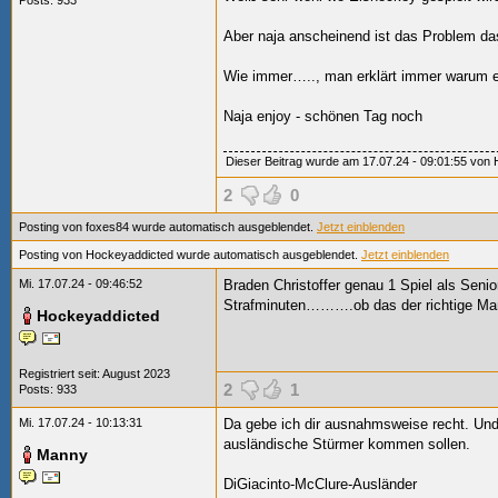
Posts: 933
Aber naja anscheinend ist das Problem das
Wie immer….., man erklärt immer warum 
Naja enjoy - schönen Tag noch
Dieser Beitrag wurde am 17.07.24 - 09:01:55 von H
2
0
Posting von foxes84 wurde automatisch ausgeblendet.
Jetzt einblenden
Posting von Hockeyaddicted wurde automatisch ausgeblendet.
Jetzt einblenden
Mi. 17.07.24 - 09:46:52
Braden Christoffer genau 1 Spiel als Senio
Strafminuten……….ob das der richtige Ma
Hockeyaddicted
Registriert seit: August 2023
2
1
Posts: 933
Mi. 17.07.24 - 10:13:31
Da gebe ich dir ausnahmsweise recht. Und
ausländische Stürmer kommen sollen.
Manny
DiGiacinto-McClure-Ausländer