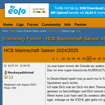
Home
Liga
Forum
Community
Info
Partner
User
:
2064
|
User (Gäste
/
Bots) online
:
2 (107
/
12)
|
Aktive Liga
:
AHL
Eishockey Forum - HCB Mannschaft Saison 2
HCB Mannschaft Saison 2024/2025
«
‹
...
42
43
44
45
46
47
48
49
5
Di. 16.07.24 - 21:04:33
Ja man kann immer die Gründe wo anders
Das ist eine super klassische ALIBIKULTU
Hockeyaddicted
In Deutschland spielt man ja auch nur in S
Sportarten auch nichts.
Registriert seit: August 2023
Ich lade Dich mal ein Dich mit dem Thema
Posts: 933
genauer zu beschäftigen und Dich einmal ü
Wenn keine Lust hast weil Du sowieso all
egal, solange es die ICEHL gibt gehe ich