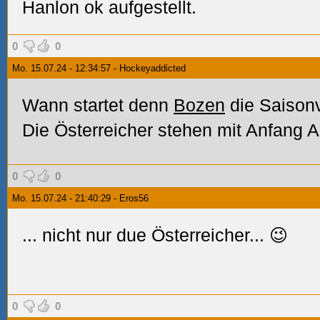
Hanlon ok aufgestellt.
0
0
Mo. 15.07.24 - 12:34:57 - Hockeyaddicted
Wann startet denn
Bozen
die Saison
Die Österreicher stehen mit Anfang
0
0
Mo. 15.07.24 - 21:40:29 - Eros56
... nicht nur due Österreicher... 😉
0
0