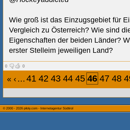
Wie groß ist das Einzugsgebiet für Ei
Vergleich zu Österreich? Wie sind d
Eigenschaften der beiden Länder? We
erster Stelleim jeweiligen Land?
0
0
...
41
42
43
44
45
46
47
48
4
«
‹
© 2000 - 2026
piloly.com - Internetagentur Südtirol