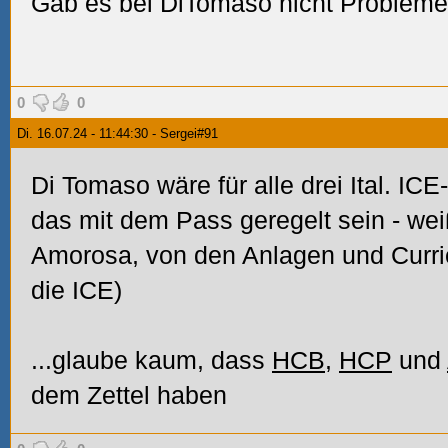
Gab es bei DiTomaso nicht Probleme
0
0
Di. 16.07.24 - 11:44:30 - Sergei#91
Di Tomaso wäre für alle drei Ital. ICE
das mit dem Pass geregelt sein - weiß
Amorosa, von den Anlagen und Curric
die ICE)
...glaube kaum, dass
HCB
,
HCP
und
dem Zettel haben