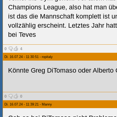
Champions League, also hat man über
ist das die Mannschaft komplett ist 
vollzählig erscheint. Letztes Jahr ha
bei Teves
0
4
Di. 16.07.24 - 11:30:51 - ropitaly
Könnte Greg DiTomaso oder Alberto C
0
0
Di. 16.07.24 - 11:39:21 - Manny