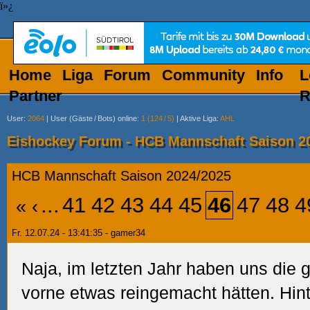
ï»¿
Home
Liga
Forum
Community
Info
L
Partner
R
User
:
2064
|
User (Gäste
/
Bots) online
:
1 (124
/
5)
|
Aktive Liga
:
AHL
Eishockey Forum - HCB Mannschaft Saison 2
HCB Mannschaft Saison 2024/2025
...
41
42
43
44
45
46
47
48
4
«
‹
Fr. 12.07.24 - 13:41:35 - gamer34
Naja, im letzten Jahr haben uns die g
vorne etwas reingemacht hätten. Hin