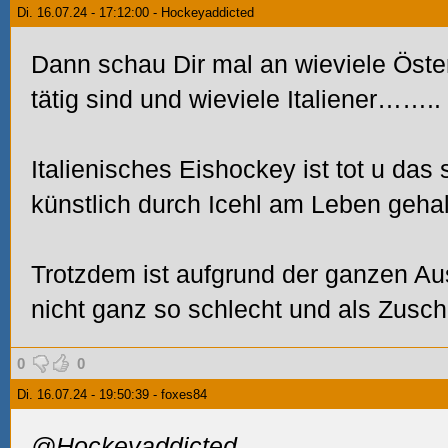
Di. 16.07.24 - 17:12:00 - Hockeyaddicted
Dann schau Dir mal an wieviele Öster
tätig sind und wieviele Italiener……..
Italienisches Eishockey ist tot u da
künstlich durch Icehl am Leben gehal
Trotzdem ist aufgrund der ganzen Au
nicht ganz so schlecht und als Zusch
0
0
Di. 16.07.24 - 19:50:39 - foxes84
@Hockeyaddicted