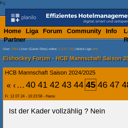
ï»¿
Home
Liga
Forum
Community
Info
L
Partner
R
User
:
2064
|
User (Gäste
/
Bots) online
:
2 (137
/
13)
|
Aktive Liga
:
AHL
Eishockey Forum - HCB Mannschaft Saison 2
HCB Mannschaft Saison 2024/2025
...
40
41
42
43
44
45
46
47
4
«
‹
Fr. 12.07.24 - 10:23:58 - Hansi
Ist der Kader vollzählig
? Nein