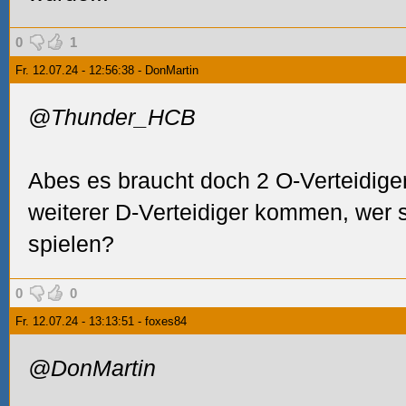
0
1
Fr. 12.07.24 - 12:56:38 - DonMartin
@Thunder_HCB
Abes es braucht doch 2 O-Verteidiger
weiterer D-Verteidiger kommen, wer s
spielen?
0
0
Fr. 12.07.24 - 13:13:51 - foxes84
@DonMartin