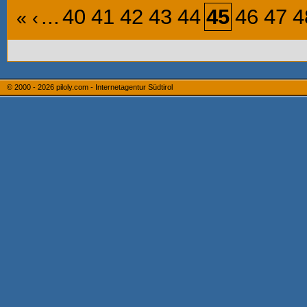
...
40
41
42
43
44
45
46
47
4
«
‹
© 2000 - 2026
piloly.com - Internetagentur Südtirol