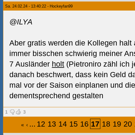
Sa. 24.02.24 - 13:40:22 - Hockeyfan99
@ILYA
Aber gratis werden die Kollegen halt a
immer bisschen schwierig meiner An
7 Ausländer
holt
(Pietroniro zähl ich j
danach beschwert, dass kein Geld da
mal vor der Saison einplanen und di
dementsprechend gestalten
1
3
...
12
13
14
15
16
17
18
19
20
«
‹