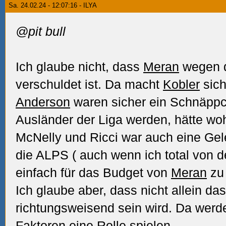
Sa. 24.02.24 - 12:07:16 - ILYA
@pit bull
Ich glaube nicht, dass
Meran
wegen d
verschuldet ist. Da macht
Kobler
sich
Anderson
waren sicher ein Schnäppc
Ausländer der Liga werden, hätte w
McNelly und Ricci war auch eine Gel
die ALPS (
auch wenn ich total von d
einfach für das Budget von
Meran
zu 
Ich glaube aber, dass nicht allein da
richtungsweisend sein wird. Da wer
Faktoren eine Rolle spielen.