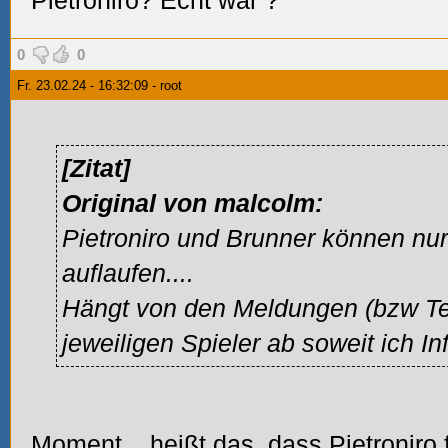
Pietroniro? Echt war
?
0
0
Fr. 23.02.24 - 16:32:09 - root
[Zitat]
Original von malcolm:
Pietroniro und Brunner können nu
auflaufen....
Hängt von den Meldungen (bzw Te
jeweiligen Spieler ab soweit ich In
Moment... heißt das, dass Pietroniro 