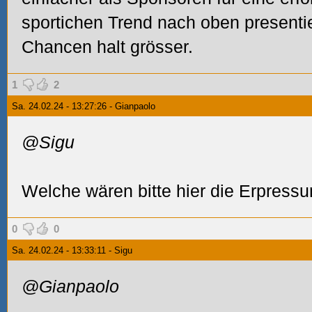
sportichen Trend nach oben presenti
Chancen halt grösser.
1
2
Sa. 24.02.24 - 13:27:26 - Gianpaolo
@Sigu
Welche wären bitte hier die Erpress
0
0
Sa. 24.02.24 - 13:33:11 - Sigu
@Gianpaolo