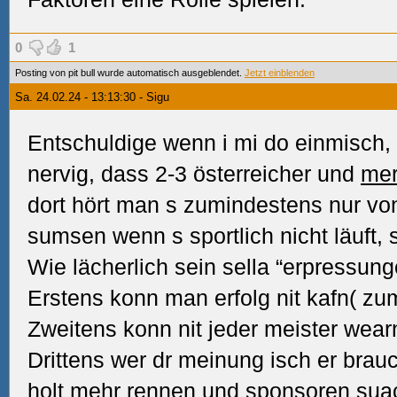
0
1
Posting von pit bull wurde automatisch ausgeblendet.
Jetzt einblenden
Sa. 24.02.24 - 13:13:30 - Sigu
Entschuldige wenn i mi do einmisch,
nervig, dass 2-3 österreicher und
me
dort hört man s zumindestens nur vo
sumsen wenn s sportlich nicht läuft, 
Wie lächerlich sein sella “erpressung
Erstens konn man erfolg nit kafn(
zum
Zweitens konn nit jeder meister wear
Drittens wer dr meinung isch er bra
holt
mehr rennen und sponsoren sua