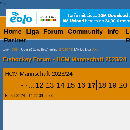
ï»¿
Home
Liga
Forum
Community
Info
L
Partner
R
User
:
2064
|
User (Gäste
/
Bots) online
:
2 (160
/
6)
|
Aktive Liga
:
AHL
Eishockey Forum - HCM Mannschaft 2023/24
HCM Mannschaft 2023/24
...
12
13
14
15
16
17
18
19
20
«
‹
Fr. 23.02.24 - 14:22:09 - root