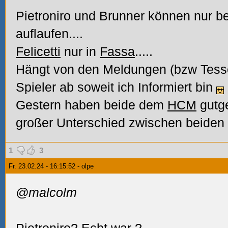
Pietroniro und Brunner können nur 
auflaufen....
Felicetti
nur in
Fassa
.....
Hängt von den Meldungen (bzw Tesse
Spieler ab soweit ich Informiert bin
Gestern haben beide dem
HCM
gutge
großer Unterschied zwischen beiden 
1
3
Fr. 23.02.24 - 16:15:52 - olpe
@malcolm