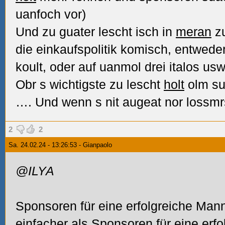
uanfoch vor)
Und zu guater lescht isch in
meran
zu
die einkaufspolitik komisch, entwede
koult, oder auf uanmol drei italos usw
Obr s wichtigste zu lescht
holt
olm s
…. Und wenn s nit augeat nor lossmr
2
2
Sa. 24.02.24 - 13:26:53 - Gianpaolo
@ILYA
Sponsoren für eine erfolgreiche Mann
einfacher als Sponsoren für eine er