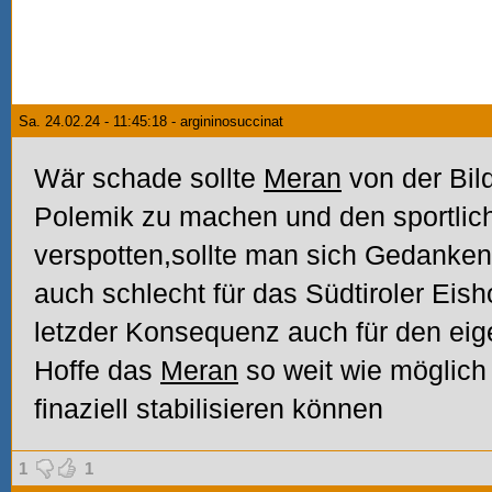
Sa. 24.02.24 - 11:45:18 - argininosuccinat
Wär schade sollte
Meran
von der Bild
Polemik zu machen und den sportlic
verspotten,sollte man sich Gedanke
auch schlecht für das Südtiroler Eish
letzder Konsequenz auch für den eig
Hoffe das
Meran
so weit wie möglich
finaziell stabilisieren können
1
1