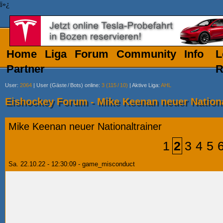
ï»¿
Home
Liga
Forum
Community
Info
L
Partner
R
User
:
2064
|
User (Gäste
/
Bots) online
:
3 (115
/
10)
|
Aktive Liga
:
AHL
Eishockey Forum - Mike Keenan neuer Nationa
Mike Keenan neuer Nationaltrainer
1
2
3
4
5
Sa. 22.10.22 - 12:30:09 - game_misconduct