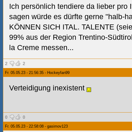
Ich persönlich tendiere da lieber pro 
sagen würde es dürfte gerne "halb-h
KÖNNEN SICH ITAL. TALENTE (seien 
99% aus der Region Trentino-Südtiro
la Creme messen...
2
2
Fr. 05.05.23 - 21:56:35 - Hockeyfan99
Verteidigung inexistent
0
0
Fr. 05.05.23 - 22:58:08 - gasimov123