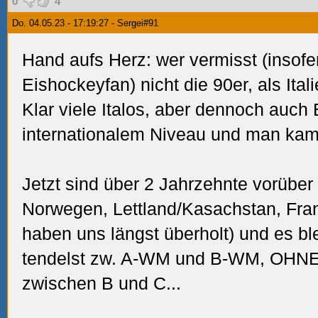
0
4
Do. 04.05.23 - 17:19:27 - Sergei#91
Hand aufs Herz: wer vermisst (insofer
Eishockeyfan) nicht die 90er, als It
Klar viele Italos, aber dennoch auch
internationalem Niveau und man kam
Jetzt sind über 2 Jahrzehnte vorübe
Norwegen, Lettland/Kasachstan, Fra
haben uns längst überholt) und es ble
tendelst zw. A-WM und B-WM, OHNE b
zwischen B und C...