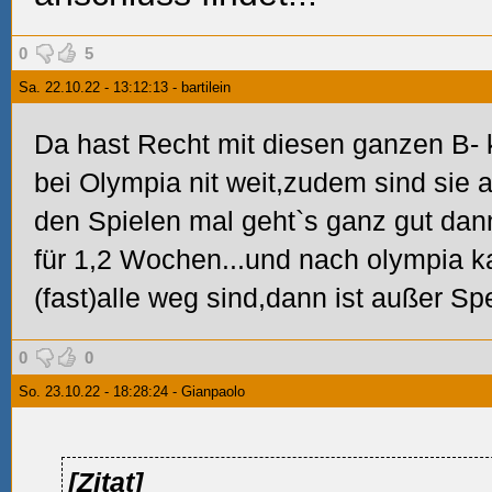
0
5
Sa. 22.10.22 - 13:12:13 - bartilein
Da hast Recht mit diesen ganzen B- 
bei Olympia nit weit,zudem sind sie
den Spielen mal geht`s ganz gut dan
für 1,2 Wochen...und nach olympia k
(fast)alle weg sind,dann ist außer S
0
0
So. 23.10.22 - 18:28:24 - Gianpaolo
[Zitat]