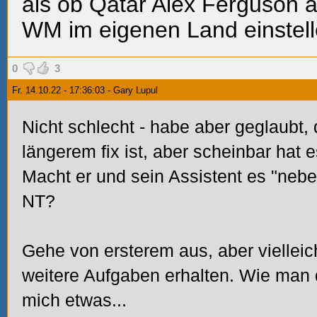
als ob Qatar Alex Ferguson al
WM im eigenen Land einstell
0
3
Fr. 14.10.22 - 17:36:03 - Gary Lupul
Nicht schlecht - habe aber geglaubt, d
längerem fix ist, aber scheinbar hat 
Macht er und sein Assistent es "nebe
NT?
Gehe von ersterem aus, aber vielleic
weitere Aufgaben erhalten. Wie man 
mich etwas...