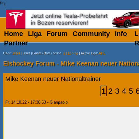
ï»¿
Home
Liga
Forum
Community
Info
L
Partner
R
User
:
2064
|
User (Gäste
/
Bots) online
:
2 (127
/
5)
|
Aktive Liga
:
AHL
Eishockey Forum - Mike Keenan neuer Nationa
Mike Keenan neuer Nationaltrainer
1
2
3
4
5
Fr. 14.10.22 - 17:30:53 - Gianpaolo