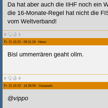
Da hat aber auch die IIHF noch ein 
die 16-Monate-Regel hat nicht die F
vom Weltverband!
0
1
Fr. 21.10.22 - 09:11:19 - Hansi
Bisl ummerrären geaht ollm.
0
0
Fr. 21.10.22 - 14:39:59 - Gianpaolo
@vippo