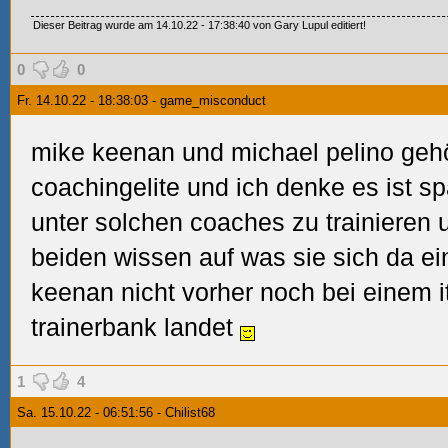
Dieser Beitrag wurde am 14.10.22 - 17:38:40 von Gary Lupul editiert!
0
0
Fr. 14.10.22 - 18:38:03 - game_misconduct
mike keenan und michael pelino gehö
coachingelite und ich denke es ist sp
unter solchen coaches zu trainieren u
beiden wissen auf was sie sich da e
keenan nicht vorher noch bei einem i
trainerbank landet
1
4
Sa. 15.10.22 - 06:51:56 - Chilist68